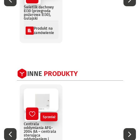
Nowy
Dach
świet
Świetlik dachowy
Merc
EI30 (przegroda
pożarowa EI30),
Gulajski
Produkt na
zamówienie
INNE
PRODUKTY
Nowy
Sprzedaż
No
Centrala
Centr
oddymiania AFG-
oddym
2004 8A – centrala
2004 
sterująca
steru
oddymianiem i
oddym