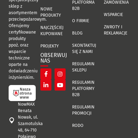
PLATFORMA
ZAMÓWIENIA
sklep z
B2B
NOWE
asortymentem
WSPARCIE
PRODUKTY
przeciwpożarowym.
O FIRMIE
Oferujemy
ZWROTY I
NAJCZĘŚCIEJ
certyfikowane
BLOG
REKLAMACJE
KUPOWANE
produkty
ppoż. oraz
SKONTAKTUJ
PROJEKTY
SIĘ Z NAMI
wsparcie
OBSERWUJ
techniczne
NAS
REGULAMIN
oparte na
SKLEPU
doświadczeniu
inżynierskim.
REGULAMIN
PLATFORMY
Nasza
strona
B2B
www
NowMAX
REGULAMIN
Renata
PROMOCJI
Nowak, ul.
Szamotulska
RODO
48, 64-710
Połajewo