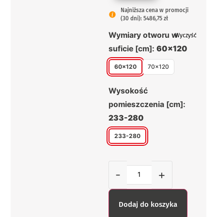
Najniższa cena w promocji
(30 dni): 5486,75 zł
Wymiary otworu w
Wyczyść
suficie [cm]:
60x120
60x120
70x120
Wysokość
pomieszczenia [cm]:
233-280
233-280
-
+
Dodaj do koszyka