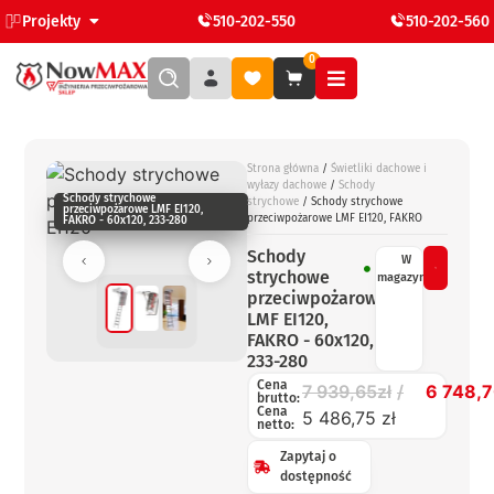
Projekty
510-202-550
510-202-560
0
Strona główna
/
Świetliki dachowe i
wyłazy dachowe
/
Schody
Schody strychowe
strychowe
/ Schody strychowe
przeciwpożarowe LMF EI120,
przeciwpożarowe LMF EI120, FAKRO
FAKRO - 60x120, 233-280
Schody
W
strychowe
magazynie
przeciwpożarowe
LMF EI120,
FAKRO - 60x120,
233-280
Cena
7 939,65
zł
6 748,
brutto:
Cena
5 486,75 zł
netto:
Zapytaj o
dostępność