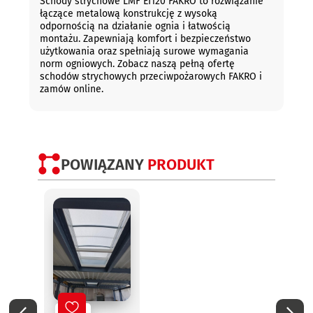
Schody strychowe LMF EI120 FAKRO to rozwiązanie
łączące metalową konstrukcję z wysoką
odpornością na działanie ognia i łatwością
montażu. Zapewniają komfort i bezpieczeństwo
użytkowania oraz spełniają surowe wymagania
norm ogniowych. Zobacz naszą pełną ofertę
schodów strychowych przeciwpożarowych FAKRO i
zamów online.
POWIĄZANY
PRODUKT
No