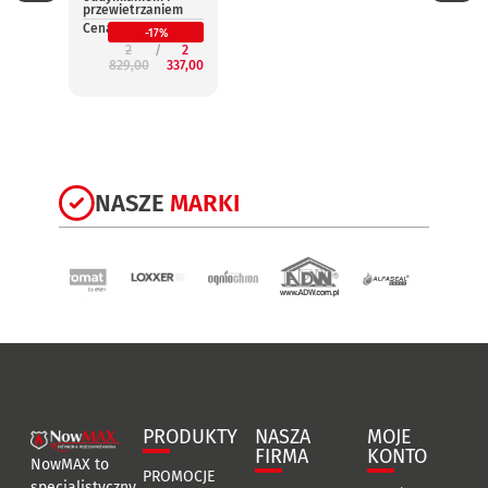
przewietrzaniem
przew
Cena:
Cena:
-17%
2
2
829,00
337,00
3
NASZE
MARKI
PRODUKTY
NASZA
MOJE
FIRMA
KONTO
NowMAX to
PROMOCJE
specjalistyczny