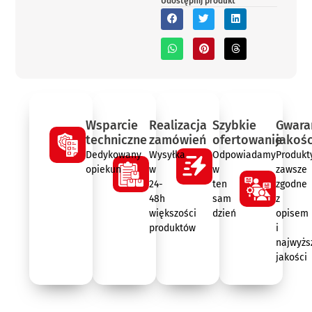
Udostępnij produkt
Wsparcie
Realizacja
Szybkie
Gwara
techniczne
zamówień
ofertowanie
jakośc
Dedykowany
Wysyłka
Odpowiadamy
Produkt
opiekun
w
w
zawsze
24-
ten
zgodne
48h
sam
z
większości
dzień
opisem
produktów
i
najwyżs
jakości