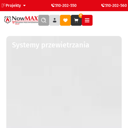
Projekty
510-202-550
510-202-560
0
Systemy przewietrzania