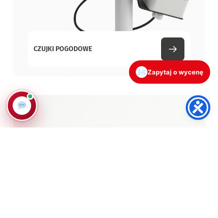
CZUJKI POGODOWE
✉
Zapytaj o wycenę