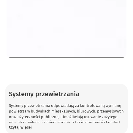
Systemy przewietrzania
Systemy przewietrzania odpowiadają za kontrolowaną wymianę
powietrza w budynkach mieszkalnych, biurowych, przemysłowych
oraz użyteczności publicznej. Umożliwiają usuwanie zużytego
powietrza, wilgoci i zanieczyszczeń, a także poprawiają komfort
Czytaj więcej
użytkowników i wspierają bezpieczeństwo obiektu.