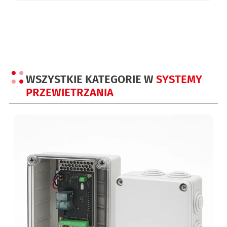
Jak działają systemy przewietrzania
Systemy przewietrzania opierają się na współpracy
elementów
sterujących i wykonawczych
, które umożliwiają automatyczne lub
ręczne otwieranie okien, klap lub innych elementów
wentylacyjnych. W zależności od konfiguracji instalacji mogą
działać w oparciu o sygnały z czujników lub poprzez ręczne
sterowanie.
WSZYSTKIE KATEGORIE W
SYSTEMY
PRZEWIETRZANIA
Elementy systemów przewietrzania
W skład systemów przewietrzania wchodzą podstawowe
komponenty:
centrale przewietrzania
sterujące pracą całego systemu
czujki pogodowe
odpowiadające za automatyczne
działanie w zależności od warunków
przyciski przewietrzania
umożliwiające ręczne sterowanie
siłowniki do przewietrzania
odpowiadające za otwieranie
elementów
Dobór poszczególnych elementów zależy od rodzaju instalacji
oraz wymagań użytkowych obiektu.
Zastosowanie systemów przewietrzania