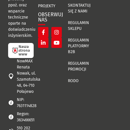
ppoż. oraz
SKONTAKTUJ
PROJEKTY
SIĘ Z NAMI
wsparcie
OBSERWUJ
techniczne
NAS
REGULAMIN
oparte na
SKLEPU
doświadczeniu
inżynierskim.
REGULAMIN
PLATFORMY
Nasza
strona
B2B
www
NowMAX
REGULAMIN
Renata
PROMOCJI
Nowak, ul.
Szamotulska
RODO
48, 64-710
Połajewo
NIP:
7631114828
Regon:
363466651
510 202