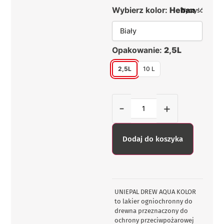
Wybierz kolor:
Heban
Wyczyść
Biały
Opakowanie:
2,5L
2,5L
10 L
-
+
Dodaj do koszyka
UNIEPAL DREW AQUA KOLOR
to lakier ogniochronny do
drewna przeznaczony do
ochrony przeciwpożarowej