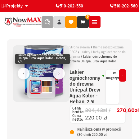
Projekty
510-202-550
510-202-560
0
Strona główna
/
Bierne zabezpieczenia
PPOŻ
/
Lakiery i farby ogniochronne do
Lakier ogniochronny do drewna
drewna
/ Lakier ogniochronny do
Uniepal Drew Aqua Kolor - Heban,
2,5L
drewna Uniepal Drew Aqua Kolor
Lakier
W
ogniochronny
magazynie
do drewna
Uniepal Drew
Aqua Kolor -
Heban, 2,5L
Cena
304,43
zł
270,60
zł
brutto:
Cena
220,00 zł
netto:
Najniższa cena w promocji
(30 dni): 220,00 zł