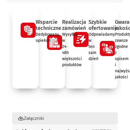
Wsparcie
Realizacja
Szybkie
Gwara
techniczne
zamówień
ofertowanie
jakośc
Dedykowany
Wysyłka
Odpowiadamy
Produkt
opiekun
w
w
zawsze
24-
ten
zgodne
48h
sam
z
większości
dzień
opisem
produktów
i
najwyżs
jakości
Opis
Załączniki