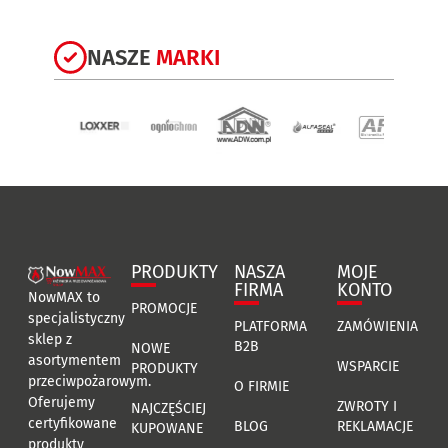
NASZE
MARKI
PRODUKTY
NASZA
MOJE
FIRMA
KONTO
NowMAX to
PROMOCJE
specjalistyczny
PLATFORMA
ZAMÓWIENIA
sklep z
B2B
NOWE
asortymentem
WSPARCIE
PRODUKTY
przeciwpożarowym.
O FIRMIE
Oferujemy
ZWROTY I
NAJCZĘŚCIEJ
certyfikowane
BLOG
REKLAMACJE
KUPOWANE
produkty