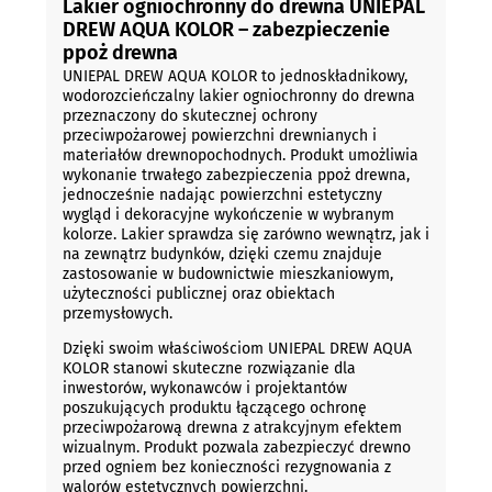
Lakier ogniochronny do drewna UNIEPAL
DREW AQUA KOLOR – zabezpieczenie
ppoż drewna
UNIEPAL DREW AQUA KOLOR to jednoskładnikowy,
wodorozcieńczalny lakier ogniochronny do drewna
przeznaczony do skutecznej ochrony
przeciwpożarowej powierzchni drewnianych i
materiałów drewnopochodnych. Produkt umożliwia
wykonanie trwałego zabezpieczenia ppoż drewna,
jednocześnie nadając powierzchni estetyczny
wygląd i dekoracyjne wykończenie w wybranym
kolorze. Lakier sprawdza się zarówno wewnątrz, jak i
na zewnątrz budynków, dzięki czemu znajduje
zastosowanie w budownictwie mieszkaniowym,
użyteczności publicznej oraz obiektach
przemysłowych.
Dzięki swoim właściwościom UNIEPAL DREW AQUA
KOLOR stanowi skuteczne rozwiązanie dla
inwestorów, wykonawców i projektantów
poszukujących produktu łączącego ochronę
przeciwpożarową drewna z atrakcyjnym efektem
wizualnym. Produkt pozwala zabezpieczyć drewno
przed ogniem bez konieczności rezygnowania z
walorów estetycznych powierzchni.