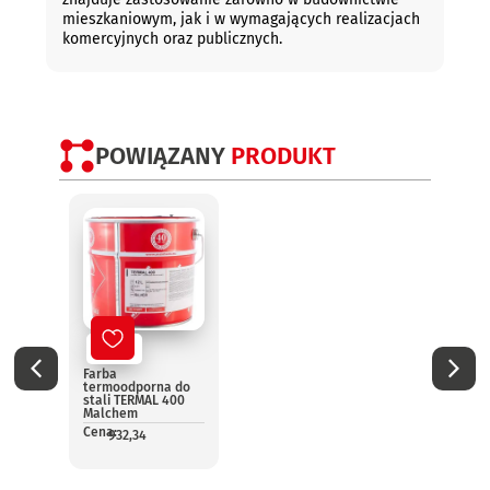
mieszkaniowym, jak i w wymagających realizacjach
komercyjnych oraz publicznych.
POWIĄZANY
PRODUKT
Nowy
No
Farba
Farba
termoodporna do
term
stali TERMAL 400
srebr
Malchem
TERMA
Malc
Cena:
932,34
Cena:
4