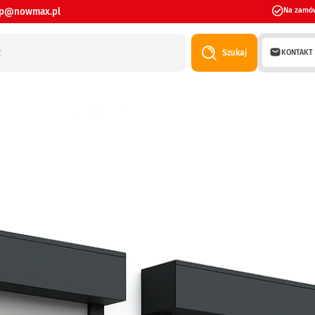
ep@nowmax.pl
Na zamó
KONTAKT
Szukaj
E, EW