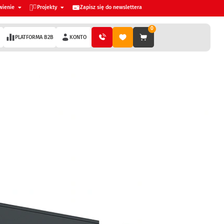
wienie
Projekty
Zapisz się do newslettera
0
PLATFORMA B2B
KONTO