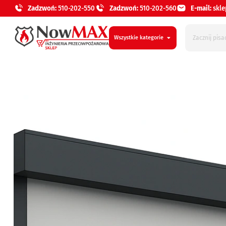
Zadzwoń:
510-202-550
Zadzwoń:
510-202-560
E-mail:
skl
Wszystkie kategorie
Bramy rolowane ppoż 