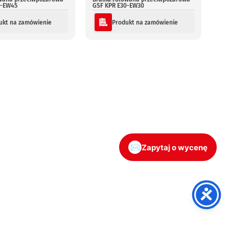
5-EW45
GSF KPR E30-EW30
ukt na zamówienie
Produkt na zamówienie
wydzielania stref pożarowych. Oferujemy rozwiązania
emysłowych i komercyjnych.
✉
Zapytaj o wycenę