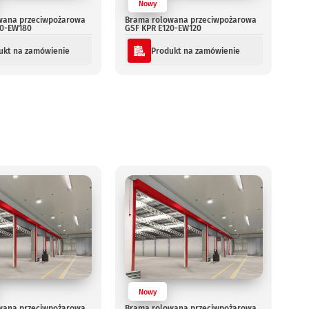
Nowy
wana przeciwpożarowa
Brama rolowana przeciwpożarowa
80-EW180
GSF KPR E120-EW120
ukt na zamówienie
Produkt na zamówienie
Nowy
wana przeciwpożarowa
Brama rolowana przeciwpożarowa