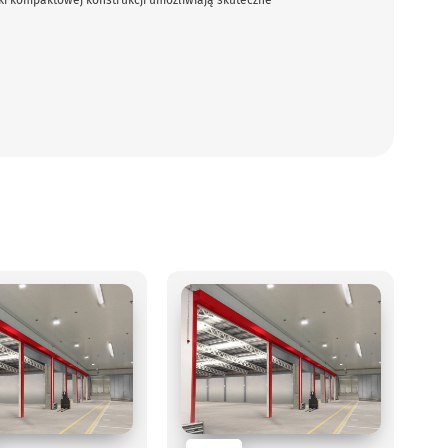
 kompaktowej konstrukcji umożliwiają skuteczne
System może współpracować z centralą SSP oraz automatyką