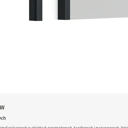
EW
ych