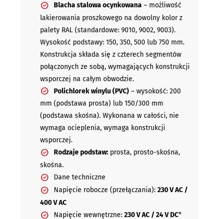
Blacha stalowa ocynkowana
– możliwość
lakierowania proszkowego na dowolny kolor z
palety RAL (standardowe: 9010, 9002, 9003).
Wysokość podstawy: 150, 350, 500 lub 750 mm.
Konstrukcja składa się z czterech segmentów
połączonych ze sobą, wymagających konstrukcji
wsporczej na całym obwodzie.
Polichlorek winylu (PVC)
– wysokość: 200
mm (podstawa prosta) lub 150/300 mm
(podstawa skośna). Wykonana w całości, nie
wymaga ocieplenia, wymaga konstrukcji
wsporczej.
Rodzaje podstaw:
prosta, prosto-skośna,
skośna.
Dane techniczne
Napięcie robocze (przełączania):
230 V AC /
400 V AC
Napięcie wewnętrzne:
230 V AC / 24 V DC
*