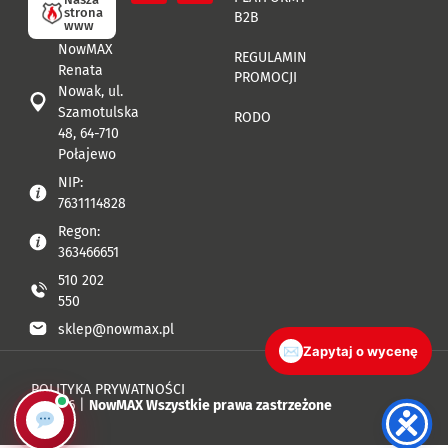
strona
B2B
www
NowMAX
REGULAMIN
Renata
PROMOCJI
Nowak, ul.
Szamotulska
RODO
48, 64-710
Połajewo
NIP:
7631114828
Regon:
363466651
510 202
550
sklep@nowmax.pl
✉
Zapytaj o wycenę
POLITYKA PRYWATNOŚCI
© 2026 |
NowMAX Wszystkie prawa zastrzeżone