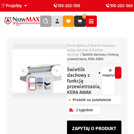
Projekty
510-202-550
510-202-560
0
Strona główna
/
Świetliki dachowe i
wyłazy dachowe
/
Świetliki
dachowe
/ Świetlik dachowy z funkcją
przewietrzania, KERA AWAK
Świetlik
W
dachowy z
magazynie
funkcją
przewietrzania,
KERA AWAK
Produkt na zamówienie
2 tygodnie
ZAPYTAJ O PRODUKT