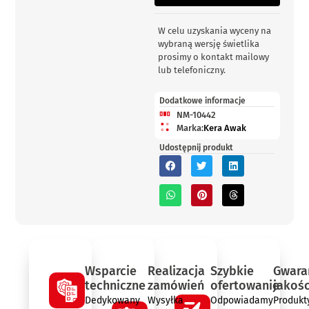
Świetlik
W celu uzyskania wyceny na
dachowy
wybraną wersję świetlika
KERA
prosimy o kontakt mailowy
AWAK
lub telefoniczny.
z
funkcją
Dodatkowe informacje
przewietrzania
NM-10442
zapewnia
Marka:
Kera Awak
naturalne
Udostępnij produkt
doświetlenie
oraz
skuteczną
wentylację
pomieszczeń
przemysłowych,
magazynowych
i
użyteczności
publicznej.
Wsparcie
Realizacja
Szybkie
Gwara
Wyposażony
techniczne
zamówień
ofertowanie
jakośc
w
Dedykowany
Wysyłka
Odpowiadamy
Produkt
podstawę