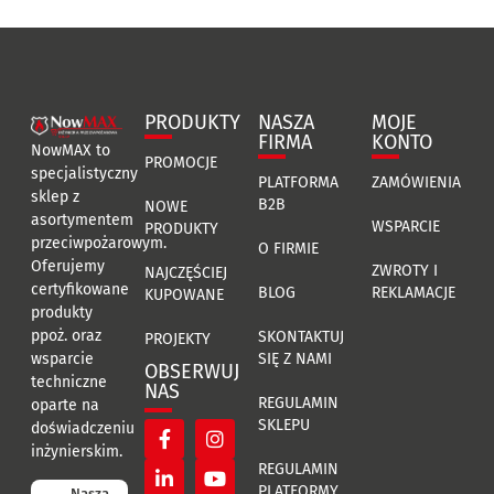
PRODUKTY
NASZA
MOJE
FIRMA
KONTO
NowMAX to
PROMOCJE
specjalistyczny
PLATFORMA
ZAMÓWIENIA
sklep z
B2B
NOWE
asortymentem
WSPARCIE
PRODUKTY
przeciwpożarowym.
O FIRMIE
Oferujemy
ZWROTY I
NAJCZĘŚCIEJ
certyfikowane
BLOG
REKLAMACJE
KUPOWANE
produkty
ppoż. oraz
SKONTAKTUJ
PROJEKTY
SIĘ Z NAMI
wsparcie
OBSERWUJ
techniczne
NAS
REGULAMIN
oparte na
SKLEPU
doświadczeniu
inżynierskim.
REGULAMIN
PLATFORMY
Nasza