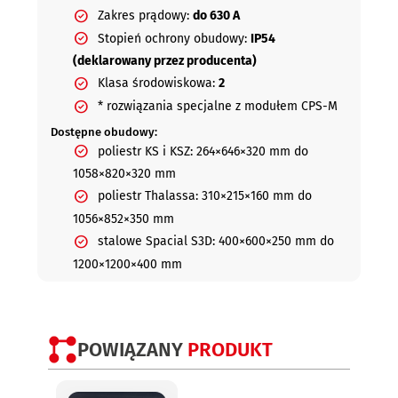
Zakres prądowy:
do 630 A
Stopień ochrony obudowy:
IP54
(deklarowany przez producenta)
Klasa środowiskowa:
2
* rozwiązania specjalne z modułem CPS-M
Dostępne obudowy:
poliestr KS i KSZ: 264×646×320 mm do
1058×820×320 mm
poliestr Thalassa: 310×215×160 mm do
1056×852×350 mm
stalowe Spacial S3D: 400×600×250 mm do
1200×1200×400 mm
POWIĄZANY
PRODUKT