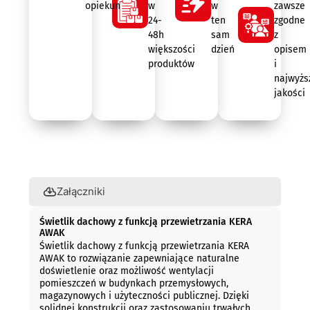
opiekun
w
w
zawsze
z
24-
ten
zgodne
blachy
48h
sam
z
stalowej
większości
dzień
opisem
ocynkowanej
lub
produktów
i
PVC,
najwyżs
dostępny
jakości
w
różnych
wysokościach
i
konfiguracjach.
Opis
Trwała
konstrukcja
Załączniki
i
stopień
ochrony
Świetlik dachowy z funkcją przewietrzania KERA
AWAK
IP54
Świetlik dachowy z funkcją przewietrzania KERA
gwarantują
AWAK to rozwiązanie zapewniające naturalne
niezawodność
doświetlenie oraz możliwość wentylacji
w
pomieszczeń w budynkach przemysłowych,
wymagających
magazynowych i użyteczności publicznej. Dzięki
warunkach
solidnej konstrukcji oraz zastosowaniu trwałych