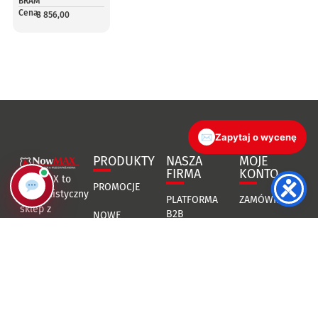
BRAM
Cena:
8 856,00
✉
Zapytaj o wycenę
PRODUKTY
NASZA
MOJE
FIRMA
KONTO
NowMAX to
PROMOCJE
specjalistyczny
PLATFORMA
ZAMÓWIENIA
sklep z
B2B
NOWE
asortymentem
WSPARCIE
PRODUKTY
przeciwpożarowym.
O FIRMIE
Oferujemy
ZWROTY I
NAJCZĘŚCIEJ
certyfikowane
BLOG
REKLAMACJE
KUPOWANE
produkty
ppoż. oraz
SKONTAKTUJ
PROJEKTY
SIĘ Z NAMI
wsparcie