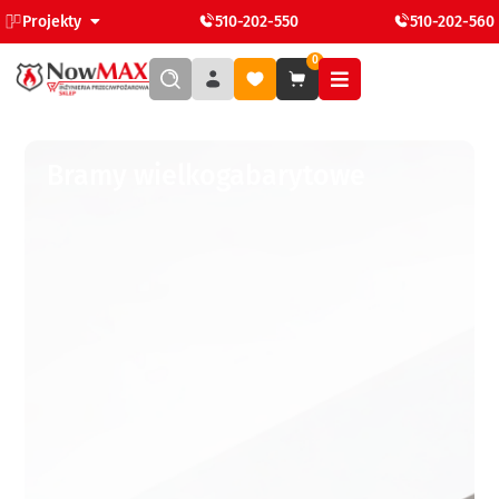
Projekty
510-202-550
510-202-560
0
Bramy wielkogabarytowe