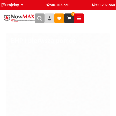
Projekty
510-202-550
510-202-560
0
BHP i pierwsza pomoc