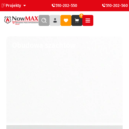
Projekty
510-202-550
510-202-560
0
Obudowa szachtów