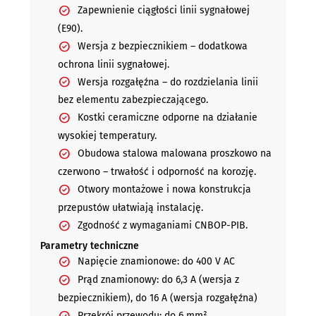
Zapewnienie ciągłości linii sygnałowej
(E90).
Wersja z bezpiecznikiem – dodatkowa
ochrona linii sygnałowej.
Wersja rozgałęźna – do rozdzielania linii
bez elementu zabezpieczającego.
Kostki ceramiczne odporne na działanie
wysokiej temperatury.
Obudowa stalowa malowana proszkowo na
czerwono – trwałość i odporność na korozję.
Otwory montażowe i nowa konstrukcja
przepustów ułatwiają instalację.
Zgodność z wymaganiami CNBOP-PIB.
Parametry techniczne
Napięcie znamionowe:
do 400 V AC
Prąd znamionowy:
do 6,3 A (wersja z
bezpiecznikiem), do 16 A (wersja rozgałęźna)
Przekrój przewodu:
do 6 mm²