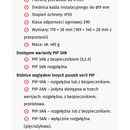
Średnica kabla instalacyjnego:
do ø19 mm
Stopień ochrony:
IP20
Klasa odporności ogniowej:
E90
Wymiary:
170 × 28 mm (189 × 140 × 28 mm z
przepustami)
Masa:
ok. 465 g
Dostępne warianty PIP 3AN
PIP 3AN z bezpiecznikiem
(6,3 A)
PIP 3AN rozgałęźna
Różnice względem innych puszek serii PIP
PIP-1AN
– rozgałęźna lub z bezpiecznikiem.
PIP-2AN
– jedyna dostępna w trzech
wersjach: rozgałęźna, z bezpiecznikiem,
przelotowa.
PIP-3AN
– rozgałęźna lub z bezpiecznikiem.
PIP-5AN
– wyłącznie rozgałęźna
(pięciożyłowa).