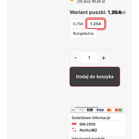
(30 dni): 90,00 zł
Wariant puszki:
1,25A
Wyczyść
0,75A
1,25A
Rozgałęźna
-
+
Dodaj do koszyka
Dodatkowe informacje
NM-2958
Marka:
W2