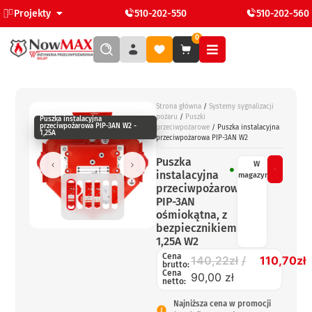
Projekty
510-202-550
510-202-560
0
Strona główna
/
Systemy sygnalizacji
pożaru
/
Puszki
Puszka instalacyjna
przeciwpożarowa PIP-3AN W2 -
przeciwpożarowe
/ Puszka instalacyjna
1,25A
przeciwpożarowa PIP-3AN W2
Puszka
W
instalacyjna
magazynie
przeciwpożarowa
PIP-3AN
ośmiokątna, z
bezpiecznikiem
1,25A W2
Cena
140,22
zł
110,70
zł
brutto:
Cena
90,00 zł
netto:
Najniższa cena w promocji