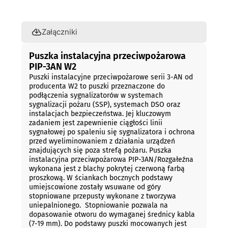
Opis
Załączniki
Puszka instalacyjna przeciwpożarowa
PIP-3AN W2
Puszki instalacyjne przeciwpożarowe serii 3-AN
od
producenta
W2
to puszki przeznaczone do
podłączenia sygnalizatorów w
systemach
sygnalizacji pożaru (SSP)
, systemach
DSO
oraz
instalacjach bezpieczeństwa. Jej kluczowym
zadaniem jest
zapewnienie ciągłości linii
sygnałowej po spaleniu się sygnalizatora
i ochrona
przed wyeliminowaniem z działania urządzeń
znajdujących się poza strefą pożaru.
Puszka
instalacyjna przeciwpożarowa PIP-3AN/Rozgałeźna
wykonana jest z blachy pokrytej czerwoną farbą
proszkową. W ściankach bocznych podstawy
umiejscowione zostały wsuwane od góry
stopniowane przepusty wykonane z tworzywa
uniepalnionego. Stopniowanie pozwala na
dopasowanie otworu do wymaganej średnicy kabla
(7-19 mm). Do podstawy puszki mocowanych jest