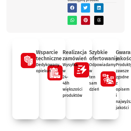
Udostępnij produkt
Wsparcie
Realizacja
Szybkie
Gwara
techniczne
zamówień
ofertowanie
jakośc
Dedykowany
Wysyłka
Odpowiadamy
Produkt
opiekun
w
w
zawsze
24-
ten
zgodne
48h
sam
z
większości
dzień
opisem
produktów
i
najwyżs
jakości