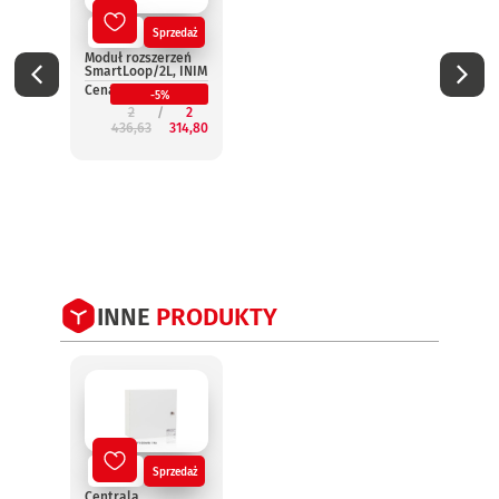
Nowy
Sprzedaż
No
Moduł rozszerzeń
Termi
SmartLoop/2L, INIM
wynie
Smar
Cena:
-5%
INIM
2
2
Cena:
436,63
314,80
2
INNE
PRODUKTY
Nowy
Sprzedaż
No
Centrala
Centr