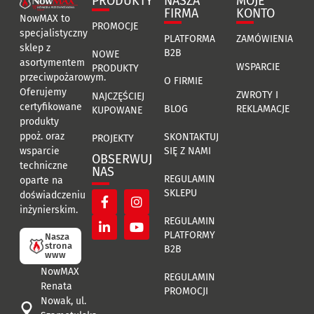
PRODUKTY
NASZA
MOJE
FIRMA
KONTO
NowMAX to
PROMOCJE
specjalistyczny
PLATFORMA
ZAMÓWIENIA
sklep z
B2B
NOWE
asortymentem
WSPARCIE
PRODUKTY
przeciwpożarowym.
O FIRMIE
Oferujemy
ZWROTY I
NAJCZĘŚCIEJ
certyfikowane
BLOG
REKLAMACJE
KUPOWANE
produkty
ppoż. oraz
SKONTAKTUJ
PROJEKTY
SIĘ Z NAMI
wsparcie
OBSERWUJ
techniczne
NAS
REGULAMIN
oparte na
SKLEPU
doświadczeniu
inżynierskim.
REGULAMIN
PLATFORMY
Nasza
strona
B2B
www
NowMAX
REGULAMIN
Renata
PROMOCJI
Nowak, ul.