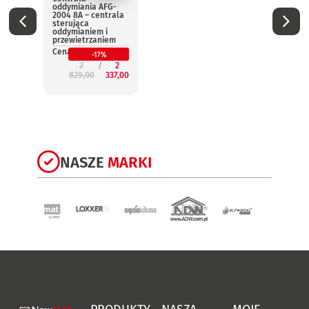
oddymiania AFG-
oddym
2004 8A – centrala
2004 
sterująca
steru
oddymianiem i
oddym
przewietrzaniem
przew
Cena:
Cena:
-17%
2
2
829,00
337,00
3
NASZE
MARKI