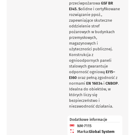
przeciwpożarowa
GSF BR
EI45. S
olidne i certyfikowane
rozwiązanie ppoż.,
zapewniające skuteczne
oddzielenie stref
pożarowych w budynkach
przemysłowych,
magazynowych i
użyteczności publicznej.
Konstrukcja z
ognioodpornych paneli
stalowych gwarantuje
odporność ogniową
EI15–
EI60
oraz pełną zgodność z
normami
EN 16034
i
CNBOP
.
Idealna do obiektów, w
których liczy się
bezpieczeństwo i
niezawodność działania.
Dodatkowe informacje
NM-7115
Marka:
Global System