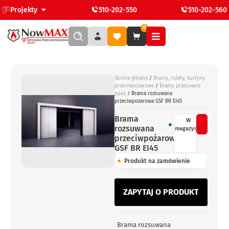
Projekty
510-202-550
510-202-560
0
Strona główna
/
Bramy, rolety, kurtyny
przeciwpożarowe
/
Bramy przesuwne
ppoż
/ Brama rozsuwana
przeciwpożarowa GSF BR EI45
Brama
W
rozsuwana
magazynie
przeciwpożarowa
GSF BR EI45
Produkt na zamówienie
ZAPYTAJ O PRODUKT
Brama rozsuwana