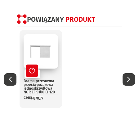
POWIĄZANY
PRODUKT
Nowy
No
Brama przesuwna
Elast
przeciwpożarowa
rolo
jednoskrzydłowa
prze
NGR EF S100 EI 120
AK60-
NGR
Cena:
7 870,77
Cena:
1