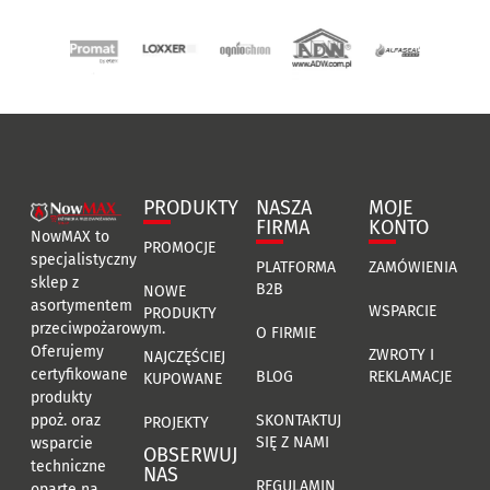
PRODUKTY
NASZA
MOJE
FIRMA
KONTO
NowMAX to
PROMOCJE
specjalistyczny
PLATFORMA
ZAMÓWIENIA
sklep z
B2B
NOWE
asortymentem
WSPARCIE
PRODUKTY
przeciwpożarowym.
O FIRMIE
Oferujemy
ZWROTY I
NAJCZĘŚCIEJ
certyfikowane
BLOG
REKLAMACJE
KUPOWANE
produkty
ppoż. oraz
SKONTAKTUJ
PROJEKTY
SIĘ Z NAMI
wsparcie
OBSERWUJ
techniczne
NAS
REGULAMIN
oparte na