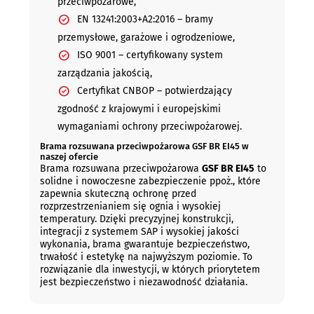
przeciwpożarowe,
EN 13241:2003+A2:2016 – bramy
przemysłowe, garażowe i ogrodzeniowe,
ISO 9001 – certyfikowany system
zarządzania jakością,
Certyfikat CNBOP – potwierdzający
zgodność z krajowymi i europejskimi
wymaganiami ochrony przeciwpożarowej.
Brama rozsuwana przeciwpożarowa GSF BR EI45 w
naszej ofercie
Brama rozsuwana przeciwpożarowa
GSF BR EI45
to
solidne i nowoczesne zabezpieczenie ppoż., które
zapewnia skuteczną ochronę przed
rozprzestrzenianiem się ognia i wysokiej
temperatury. Dzięki precyzyjnej konstrukcji,
integracji z systemem SAP i wysokiej jakości
wykonania, brama gwarantuje bezpieczeństwo,
trwałość i estetykę na najwyższym poziomie. To
rozwiązanie dla inwestycji, w których priorytetem
jest bezpieczeństwo i niezawodność działania.