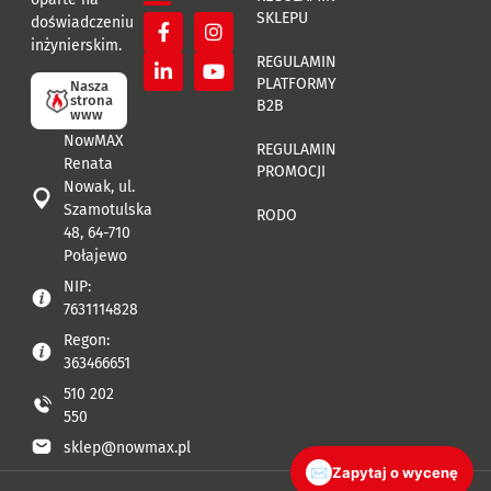
SKLEPU
doświadczeniu
inżynierskim.
REGULAMIN
PLATFORMY
Nasza
strona
B2B
www
NowMAX
REGULAMIN
Renata
PROMOCJI
Nowak, ul.
Szamotulska
RODO
48, 64-710
Połajewo
NIP:
7631114828
Regon:
363466651
510 202
550
sklep@nowmax.pl
✉
Zapytaj o wycenę