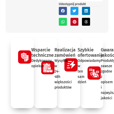
Udostępnij produkt
Wsparcie
Realizacja
Szybkie
Gwara
techniczne
zamówień
ofertowanie
jakośc
Dedykowany
Wysyłka
Odpowiadamy
Produkt
opiekun
w
w
zawsze
24-
ten
zgodne
48h
sam
z
większości
dzień
opisem
produktów
i
najwyżs
jakości