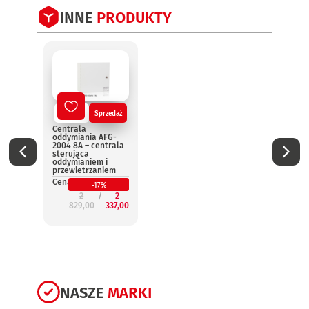
INNE
PRODUKTY
Nowy
Sprzedaż
No
Centrala
Centr
oddymiania AFG-
oddym
2004 8A – centrala
2004 
sterująca
steru
oddymianiem i
oddym
przewietrzaniem
przew
Cena:
Cena:
-17%
2
2
829,00
337,00
3
NASZE
MARKI