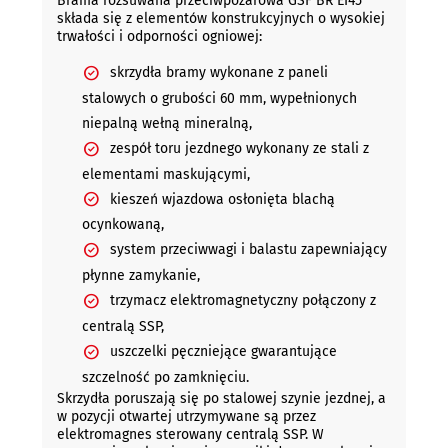
Brama rozsuwana przeciwpożarowa GSF BR EI45
składa się z elementów konstrukcyjnych o wysokiej
trwałości i odporności ogniowej:
skrzydła bramy wykonane z paneli
stalowych o grubości 60 mm, wypełnionych
niepalną wełną mineralną,
zespół toru jezdnego wykonany ze stali z
elementami maskującymi,
kieszeń wjazdowa osłonięta blachą
ocynkowaną,
system przeciwwagi i balastu zapewniający
płynne zamykanie,
trzymacz elektromagnetyczny połączony z
centralą SSP,
uszczelki pęczniejące gwarantujące
szczelność po zamknięciu.
Skrzydła poruszają się po stalowej szynie jezdnej, a
w pozycji otwartej utrzymywane są przez
elektromagnes sterowany centralą SSP. W