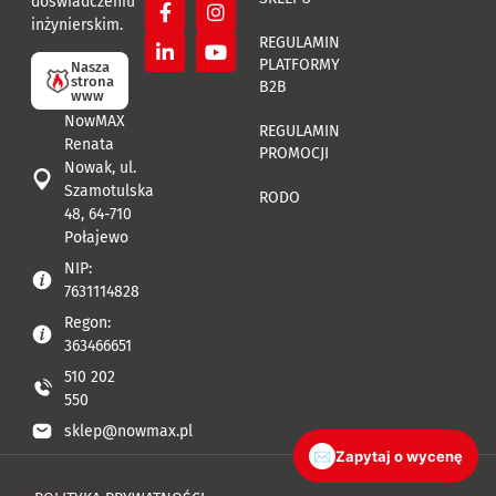
doświadczeniu
inżynierskim.
REGULAMIN
PLATFORMY
Nasza
strona
B2B
www
NowMAX
REGULAMIN
Renata
PROMOCJI
Nowak, ul.
Szamotulska
RODO
48, 64-710
Połajewo
NIP:
7631114828
Regon:
363466651
510 202
550
sklep@nowmax.pl
✉
Zapytaj o wycenę