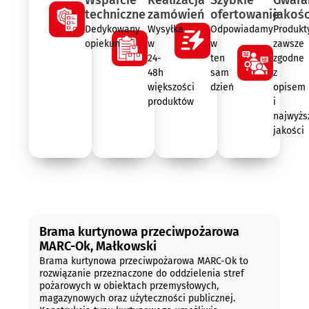
techniczne
zamówień
ofertowanie
jakośc
Dedykowany
Wysyłka
Odpowiadamy
Produkt
opiekun
w
w
zawsze
24-
ten
zgodne
48h
sam
z
większości
dzień
opisem
produktów
i
najwyżs
jakości
Opis
Brama kurtynowa przeciwpożarowa
MARC-Ok, Małkowski
Brama kurtynowa przeciwpożarowa MARC-Ok to
rozwiązanie przeznaczone do oddzielenia stref
pożarowych w obiektach przemysłowych,
magazynowych oraz użyteczności publicznej.