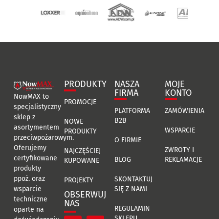
PRODUKTY
NASZA
MOJE
FIRMA
KONTO
NowMAX to
PROMOCJE
specjalistyczny
PLATFORMA
ZAMÓWIENIA
sklep z
B2B
NOWE
asortymentem
WSPARCIE
PRODUKTY
przeciwpożarowym.
O FIRMIE
Oferujemy
ZWROTY I
NAJCZĘŚCIEJ
certyfikowane
BLOG
REKLAMACJE
KUPOWANE
produkty
ppoż. oraz
SKONTAKTUJ
PROJEKTY
SIĘ Z NAMI
wsparcie
OBSERWUJ
techniczne
NAS
REGULAMIN
oparte na
SKLEPU