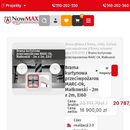
Projekty
510-202-550
510-202-560
0
Strona główna
/
Bramy, rolety, kurtyny
przeciwpożarowe
/
Bramy rolowane
Brama kurtynowa
ppoż EI15-EI120
/ Brama kurtynowa
przeciwpożarowa MARC-Ok,
Małkowski - 2m x 2m, EI60
przeciwpożarowa MARC-Ok, Małkowski
Brama
W
kurtynowa
magazynie
przeciwpożarowa
MARC-Ok,
Małkowski - 2m
x 2m, EI60
Cena
23 111,70
zł
20 787
brutto:
Cena
16 900,00 zł
netto:
Czas
realizacji 2-3