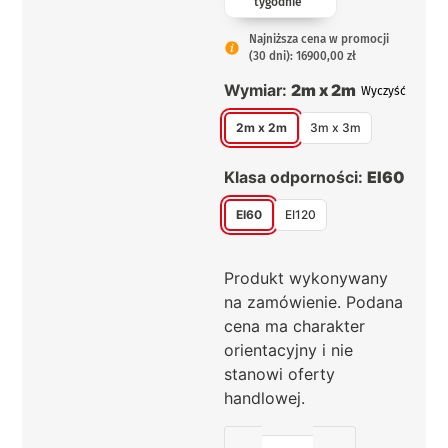
tygodnie
Najniższa cena w promocji
(30 dni): 16900,00 zł
Wymiar:
2m x 2m
Wyczyść
2m x 2m
3m x 3m
Klasa odporności:
EI60
EI60
EI120
Produkt wykonywany
na zamówienie. Podana
cena ma charakter
orientacyjny i nie
stanowi oferty
handlowej.