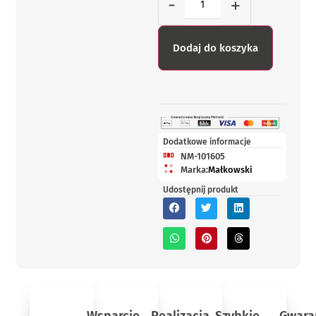
-
+
Dodaj do koszyka
Dodatkowe informacje
NM-101605
Marka:
Małkowski
Udostępnij produkt
Wsparcie
Realizacja
Szybkie
Gwara