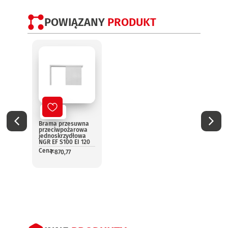
POWIĄZANY
PRODUKT
Nowy
No
Brama przesuwna
Elast
przeciwpożarowa
rolo
jednoskrzydłowa
prze
NGR EF S100 EI 120
AK60-
NGR
Cena:
7 870,77
Cena:
1