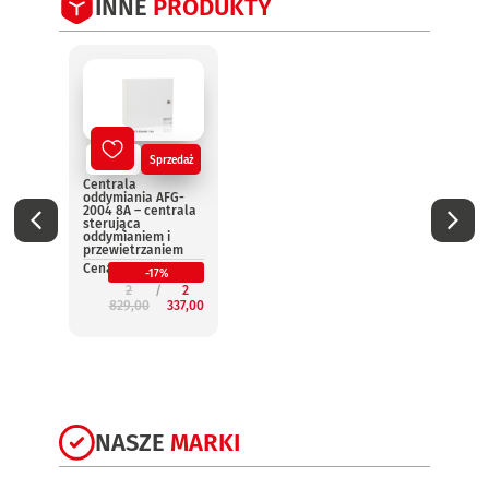
INNE
PRODUKTY
Nowy
Sprzedaż
No
Centrala
Centr
oddymiania AFG-
oddym
2004 8A – centrala
2004 
sterująca
steru
oddymianiem i
oddym
przewietrzaniem
przew
Cena:
Cena:
-17%
2
2
829,00
337,00
3
NASZE
MARKI