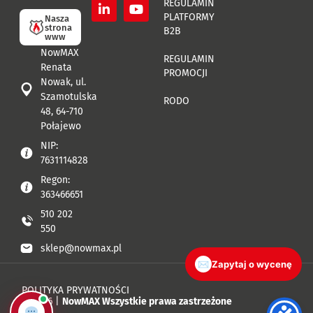
REGULAMIN
PLATFORMY
Nasza
strona
B2B
www
NowMAX
REGULAMIN
Renata
PROMOCJI
Nowak, ul.
Szamotulska
RODO
48, 64-710
Połajewo
NIP:
7631114828
Regon:
363466651
510 202
550
sklep@nowmax.pl
✉
Zapytaj o wycenę
POLITYKA PRYWATNOŚCI
© 2026 |
NowMAX Wszystkie prawa zastrzeżone