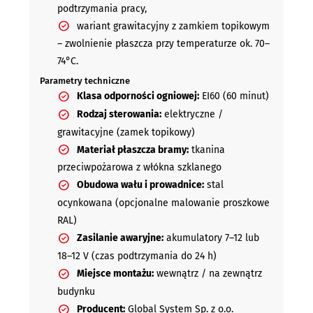
podtrzymania pracy,
wariant grawitacyjny z zamkiem topikowym
– zwolnienie płaszcza przy temperaturze ok. 70–
74°C.
Parametry techniczne
Klasa odporności ogniowej:
EI60 (60 minut)
Rodzaj sterowania:
elektryczne /
grawitacyjne (zamek topikowy)
Materiał płaszcza bramy:
tkanina
przeciwpożarowa z włókna szklanego
Obudowa wału i prowadnice:
stal
ocynkowana (opcjonalne malowanie proszkowe
RAL)
Zasilanie awaryjne:
akumulatory 7–12 lub
18–12 V (czas podtrzymania do 24 h)
Miejsce montażu:
wewnątrz / na zewnątrz
budynku
Producent:
Global System Sp. z o.o.