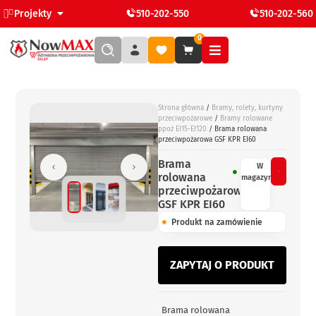
Projekty
510-202-550
510-202-560
0
Strona główna
/
Bramy, rolety, kurtyny
przeciwpożarowe
/
Bramy rolowane
ppoż EI15-EI120
/ Brama rolowana
przeciwpożarowa GSF KPR EI60
Brama
W
rolowana
magazynie
przeciwpożarowa
GSF KPR EI60
Produkt na zamówienie
ZAPYTAJ O PRODUKT
Brama rolowana