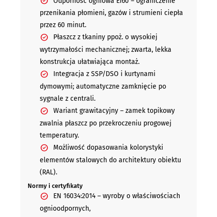
Odporność ogniowa EI60 – ograniczenie
przenikania płomieni, gazów i strumieni ciepła
przez 60 minut.
Płaszcz z tkaniny ppoż. o wysokiej
wytrzymałości mechanicznej; zwarta, lekka
konstrukcja ułatwiająca montaż.
Integracja z SSP/DSO i kurtynami
dymowymi; automatyczne zamknięcie po
sygnale z centrali.
Wariant grawitacyjny – zamek topikowy
zwalnia płaszcz po przekroczeniu progowej
temperatury.
Możliwość dopasowania kolorystyki
elementów stalowych do architektury obiektu
(RAL).
Normy i certyfikaty
EN 16034:2014 – wyroby o właściwościach
ognioodpornych,