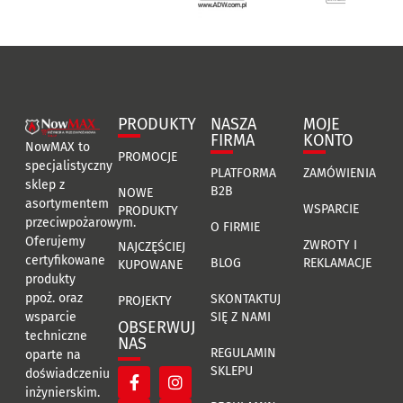
PRODUKTY
NASZA
MOJE
FIRMA
KONTO
NowMAX to
PROMOCJE
specjalistyczny
PLATFORMA
ZAMÓWIENIA
sklep z
B2B
NOWE
asortymentem
WSPARCIE
PRODUKTY
przeciwpożarowym.
O FIRMIE
Oferujemy
ZWROTY I
NAJCZĘŚCIEJ
certyfikowane
BLOG
REKLAMACJE
KUPOWANE
produkty
ppoż. oraz
SKONTAKTUJ
PROJEKTY
SIĘ Z NAMI
wsparcie
OBSERWUJ
techniczne
NAS
REGULAMIN
oparte na
SKLEPU
doświadczeniu
inżynierskim.