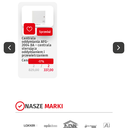
Nowy
Sprzedaż
No
Centrala
Centr
oddymiania AFG-
oddym
2004 8A – centrala
2004 
sterująca
steru
oddymianiem i
oddym
przewietrzaniem
przew
Cena:
Cena:
-17%
2
2
829,00
337,00
3
NASZE
MARKI