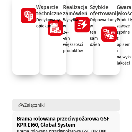
Wsparcie
Realizacja
Szybkie
Gwara
techniczne
zamówień
ofertowanie
jakośc
Dedykowany
Wysyłka
Odpowiadamy
Produkt
opiekun
w
w
zawsze
24-
ten
zgodne
48h
sam
z
większości
dzień
opisem
produktów
i
najwyżs
jakości
Opis
Załączniki
Brama rolowana przeciwpożarowa GSF
KPR EI60, Global System
Brama rolowana przeciwpożarowa GSF KPR EI60