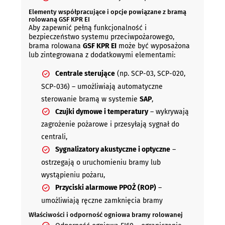
Elementy współpracujące i opcje powiązane z bramą
rolowaną GSF KPR EI
Aby zapewnić pełną funkcjonalność i
bezpieczeństwo systemu przeciwpożarowego,
brama rolowana
GSF KPR EI
może być wyposażona
lub zintegrowana z dodatkowymi elementami:
Centrale sterujące
(np. SCP-03, SCP-020,
SCP-036) – umożliwiają automatyczne
sterowanie bramą w systemie
SAP
,
Czujki dymowe i temperatury
– wykrywają
zagrożenie pożarowe i przesyłają sygnał do
centrali,
Sygnalizatory akustyczne i optyczne
–
ostrzegają o uruchomieniu bramy lub
wystąpieniu pożaru,
Przyciski alarmowe PPOŻ (ROP)
–
umożliwiają ręczne zamknięcia bramy
Właściwości i odporność ogniowa bramy rolowanej