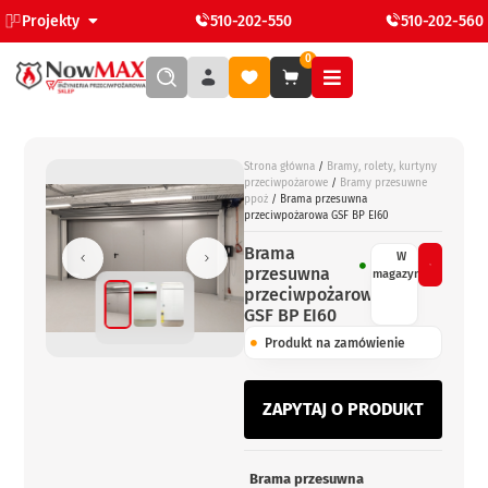
Projekty
510-202-550
510-202-560
0
Strona główna
/
Bramy, rolety, kurtyny
przeciwpożarowe
/
Bramy przesuwne
ppoż
/ Brama przesuwna
przeciwpożarowa GSF BP EI60
Brama
W
przesuwna
magazynie
przeciwpożarowa
GSF BP EI60
Produkt na zamówienie
ZAPYTAJ O PRODUKT
Brama przesuwna