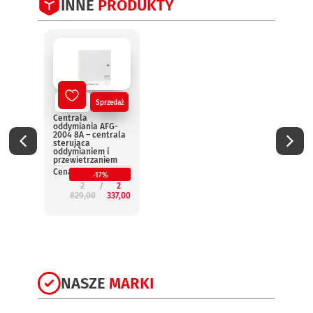
INNE
PRODUKTY
Nowy
Sprzedaż
No
Centrala
Centr
oddymiania AFG-
oddym
2004 8A – centrala
2004 
sterująca
steru
oddymianiem i
oddym
przewietrzaniem
przew
Cena:
Cena:
-17%
2
2
829,00
337,00
3
NASZE
MARKI