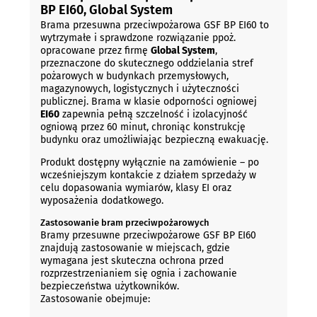
BP EI60, Global System
Brama przesuwna przeciwpożarowa GSF BP EI60 to
wytrzymałe i sprawdzone rozwiązanie ppoż.
opracowane przez firmę
Global System
,
przeznaczone do skutecznego oddzielania stref
pożarowych w budynkach przemysłowych,
magazynowych, logistycznych i użyteczności
publicznej. Brama w klasie odporności ogniowej
EI60
zapewnia pełną szczelność i izolacyjność
ogniową przez 60 minut, chroniąc konstrukcję
budynku oraz umożliwiając bezpieczną ewakuację.
Produkt dostępny wyłącznie na zamówienie – po
wcześniejszym kontakcie z działem sprzedaży w
celu dopasowania wymiarów, klasy EI oraz
wyposażenia dodatkowego.
Zastosowanie bram przeciwpożarowych
Bramy przesuwne przeciwpożarowe GSF BP EI60
znajdują zastosowanie w miejscach, gdzie
wymagana jest skuteczna ochrona przed
rozprzestrzenianiem się ognia i zachowanie
bezpieczeństwa użytkowników.
Zastosowanie obejmuje: