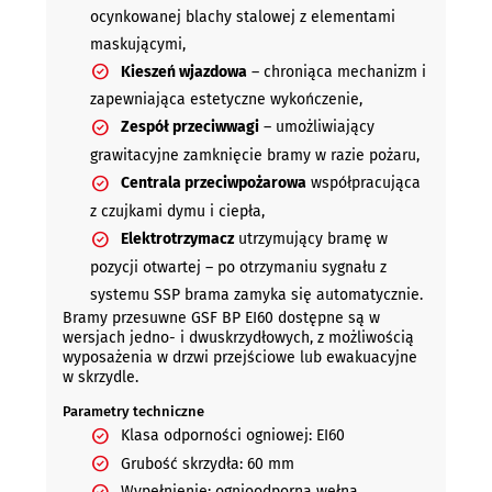
ocynkowanej blachy stalowej z elementami
maskującymi,
Kieszeń wjazdowa
– chroniąca mechanizm i
zapewniająca estetyczne wykończenie,
Zespół przeciwwagi
– umożliwiający
grawitacyjne zamknięcie bramy w razie pożaru,
Centrala przeciwpożarowa
współpracująca
z czujkami dymu i ciepła,
Elektrotrzymacz
utrzymujący bramę w
pozycji otwartej – po otrzymaniu sygnału z
systemu SSP brama zamyka się automatycznie.
Bramy przesuwne GSF BP EI60 dostępne są w
wersjach jedno- i dwuskrzydłowych, z możliwością
wyposażenia w drzwi przejściowe lub ewakuacyjne
w skrzydle.
Parametry techniczne
Klasa odporności ogniowej: EI60
Grubość skrzydła: 60 mm
Wypełnienie: ognioodporna wełna