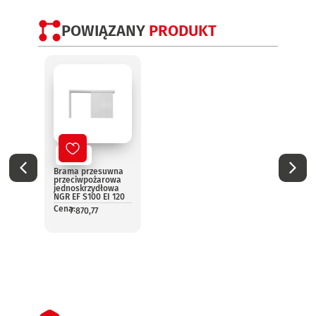
POWIĄZANY
PRODUKT
Nowy
No
Brama przesuwna
Elast
przeciwpożarowa
rolo
jednoskrzydłowa
prze
NGR EF S100 EI 120
AK60-
NGR
Cena:
7 870,77
Cena:
1