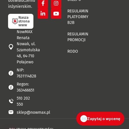
doświadczeniu
inżynierskim.
REGULAMIN
PLATFORMY
Nasza
strona
B2B
www
NowMAX
REGULAMIN
Renata
PROMOCJI
Nowak, ul.
Szamotulska
RODO
48, 64-710
Połajewo
NIP:
7631114828
Regon:
363466651
510 202
550
sklep@nowmax.pl
✉
Zapytaj o wycenę