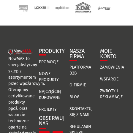
PRODUKTY
NASZA
MOJE
FIRMA
KONTO
NowMAX to
PROMOCJE
specjalistyczny
PLATFORMA
ZAMÓWIENIA
sklep z
B2B
NOWE
asortymentem
WSPARCIE
PRODUKTY
przeciwpożarowym.
O FIRMIE
Oferujemy
ZWROTY I
NAJCZĘŚCIEJ
certyfikowane
BLOG
REKLAMACJE
KUPOWANE
produkty
ppoż. oraz
SKONTAKTUJ
PROJEKTY
SIĘ Z NAMI
wsparcie
OBSERWUJ
techniczne
NAS
REGULAMIN
oparte na
SKLEPU