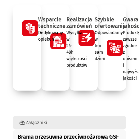
Wsparcie
Realizacja
Szybkie
Gwara
techniczne
zamówień
ofertowanie
jakośc
Dedykowany
Wysyłka
Odpowiadamy
Produkt
opiekun
w
w
zawsze
24-
ten
zgodne
48h
sam
z
większości
dzień
opisem
produktów
i
najwyżs
jakości
Opis
Załączniki
Brama przesuwna przeciwpożarowa GSF