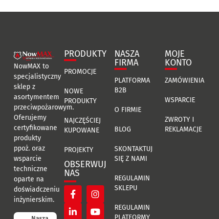
PRODUKTY
NASZA
MOJE
FIRMA
KONTO
NowMAX to
PROMOCJE
specjalistyczny
PLATFORMA
ZAMÓWIENIA
sklep z
B2B
NOWE
asortymentem
WSPARCIE
PRODUKTY
przeciwpożarowym.
O FIRMIE
Oferujemy
ZWROTY I
NAJCZĘŚCIEJ
certyfikowane
BLOG
REKLAMACJE
KUPOWANE
produkty
ppoż. oraz
SKONTAKTUJ
PROJEKTY
SIĘ Z NAMI
wsparcie
OBSERWUJ
techniczne
NAS
REGULAMIN
oparte na
SKLEPU
doświadczeniu
inżynierskim.
REGULAMIN
PLATFORMY
Nasza