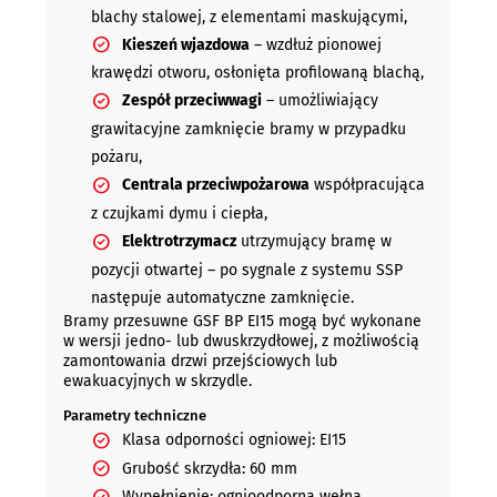
blachy stalowej, z elementami maskującymi,
Kieszeń wjazdowa
– wzdłuż pionowej
krawędzi otworu, osłonięta profilowaną blachą,
Zespół przeciwwagi
– umożliwiający
grawitacyjne zamknięcie bramy w przypadku
pożaru,
Centrala przeciwpożarowa
współpracująca
z czujkami dymu i ciepła,
Elektrotrzymacz
utrzymujący bramę w
pozycji otwartej – po sygnale z systemu SSP
następuje automatyczne zamknięcie.
Bramy przesuwne GSF BP EI15 mogą być wykonane
w wersji jedno- lub dwuskrzydłowej, z możliwością
zamontowania drzwi przejściowych lub
ewakuacyjnych w skrzydle.
Parametry techniczne
Klasa odporności ogniowej: EI15
Grubość skrzydła: 60 mm
Wypełnienie: ognioodporna wełna