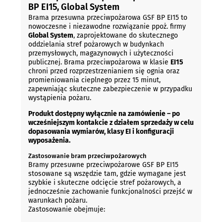
BP EI15, Global System
Brama przesuwna przeciwpożarowa GSF BP EI15 to
nowoczesne i niezawodne rozwiązanie ppoż. firmy
Global System
, zaprojektowane do skutecznego
oddzielania stref pożarowych w budynkach
przemysłowych, magazynowych i użyteczności
publicznej. Brama przeciwpożarowa w klasie
EI15
chroni przed rozprzestrzenianiem się ognia oraz
promieniowania cieplnego przez 15 minut,
zapewniając skuteczne zabezpieczenie w przypadku
wystąpienia pożaru.
Produkt dostępny wyłącznie na zamówienie – po
wcześniejszym kontakcie z działem sprzedaży w celu
dopasowania wymiarów, klasy EI i konfiguracji
wyposażenia.
Zastosowanie bram przeciwpożarowych
Bramy przesuwne przeciwpożarowe GSF BP EI15
stosowane są wszędzie tam, gdzie wymagane jest
szybkie i skuteczne odcięcie stref pożarowych, a
jednocześnie zachowanie funkcjonalności przejść w
warunkach pożaru.
Zastosowanie obejmuje: