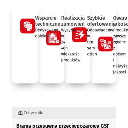
Wsparcie
Realizacja
Szybkie
Gwara
techniczne
zamówień
ofertowanie
jakośc
Dedykowany
Wysyłka
Odpowiadamy
Produkt
opiekun
w
w
zawsze
24-
ten
zgodne
48h
sam
z
większości
dzień
opisem
produktów
i
najwyżs
jakości
Opis
Załączniki
Brama przesuwna przeciwpożarowa GSF