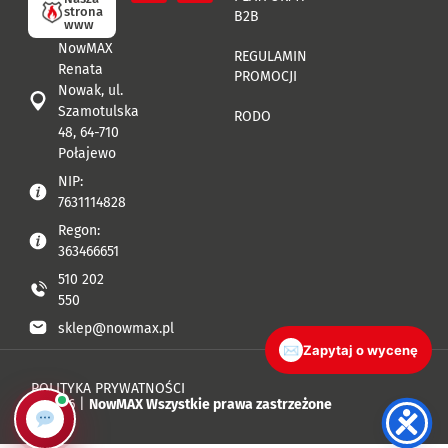
strona
B2B
www
NowMAX
REGULAMIN
Renata
PROMOCJI
Nowak, ul.
Szamotulska
RODO
48, 64-710
Połajewo
NIP:
7631114828
Regon:
363466651
510 202
550
sklep@nowmax.pl
✉
Zapytaj o wycenę
POLITYKA PRYWATNOŚCI
© 2026 |
NowMAX Wszystkie prawa zastrzeżone