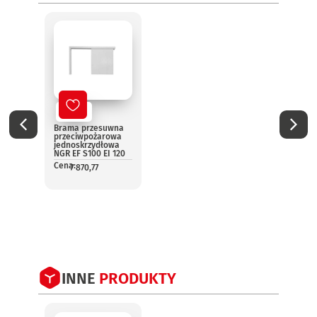
Nowy
No
Brama przesuwna
Elast
przeciwpożarowa
rolo
jednoskrzydłowa
prze
NGR EF S100 EI 120
AK60-
NGR
Cena:
7 870,77
Cena:
1
INNE
PRODUKTY