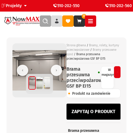
Projekty
510-202-550
510-202-560
0
Strona główna
/
Bramy, rolety, kurtyny
przeciwpożarowe
/
Bramy przesuwne
ppoż
/ Brama przesuwna
przeciwpożarowa GSF BP EI15
Brama
W
przesuwna
magazynie
przeciwpożarowa
GSF BP EI15
Produkt na zamówienie
ZAPYTAJ O PRODUKT
Brama przesuwna