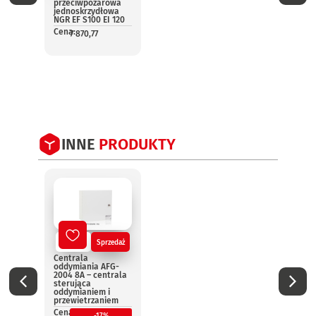
przeciwpożarowa
rolo
jednoskrzydłowa
prze
NGR EF S100 EI 120
AK60-
NGR
Cena:
7 870,77
Cena:
1
INNE
PRODUKTY
Nowy
Sprzedaż
No
Centrala
Centr
oddymiania AFG-
oddym
2004 8A – centrala
2004 
sterująca
steru
oddymianiem i
oddym
przewietrzaniem
przew
Cena:
Cena: