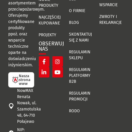
asortymentem
WSPARCIE
PRODUKTY
przeciwpożarowym.
O FIRMIE
Oferujemy
ZWROTY I
NAJCZĘŚCIEJ
certyfikowane
BLOG
REKLAMACJE
KUPOWANE
produkty
ppoż. oraz
SKONTAKTUJ
PROJEKTY
SIĘ Z NAMI
wsparcie
OBSERWUJ
techniczne
NAS
REGULAMIN
oparte na
SKLEPU
doświadczeniu
inżynierskim.
REGULAMIN
PLATFORMY
Nasza
strona
B2B
www
NowMAX
REGULAMIN
Renata
PROMOCJI
Nowak, ul.
Szamotulska
RODO
48, 64-710
Połajewo
NIP: