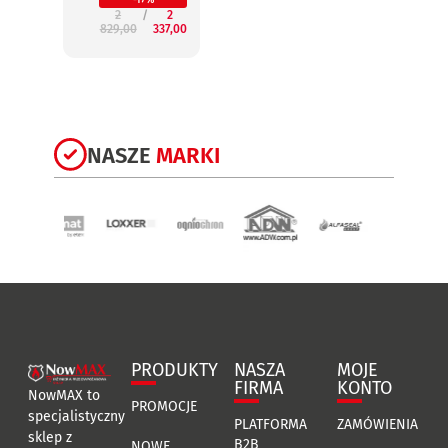
-17%
2
2
829,00
337,00
3
NASZE
MARKI
PRODUKTY
NASZA
MOJE
FIRMA
KONTO
NowMAX to
PROMOCJE
specjalistyczny
PLATFORMA
ZAMÓWIENIA
sklep z
B2B
NOWE