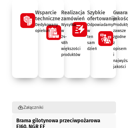
Wsparcie
Realizacja
Szybkie
Gwara
techniczne
zamówień
ofertowanie
jakośc
Dedykowany
Wysyłka
Odpowiadamy
Produkt
opiekun
w
w
zawsze
24-
ten
zgodne
48h
sam
z
większości
dzień
opisem
produktów
i
najwyżs
jakości
Opis
Załączniki
Brama gilotynowa przeciwpożarowa
EI60, NGR EF