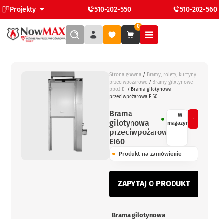
Projekty
510-202-550
510-202-560
0
Strona główna
/
Bramy, rolety, kurtyny
przeciwpożarowe
/
Bramy gilotynowe
ppoż EI
/ Brama gilotynowa
przeciwpożarowa EI60
Brama
W
gilotynowa
magazynie
przeciwpożarowa
EI60
Produkt na zamówienie
ZAPYTAJ O PRODUKT
Brama gilotynowa