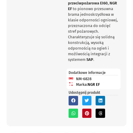
przeciwpożarowa EI60, NGR
EF
to pionowo przesuwna
brama jednoskrzydłowa w
klasie odporności ogniowej,
przeznaczona do odcięć
stref pożarowych.
Charakteryzuje się solidną
konstrukcją, wysoką
odpornością na ogień i
możliwością integracji z
systemem
SAP
.
Dodatkowe informacje
NM-6828
Marka:
NGR EF
Udostępnij produkt