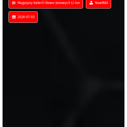
Magazyny baterii litowo-jonowych Li-ion
NowMAX
2026-07-03