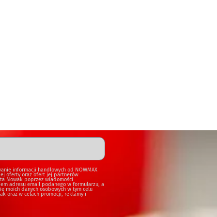
wanie informacji handlowych od NOWMAX
j oferty oraz ofert jej partnerów
ta Nowak poprzez wiadomości
niem adresu email podanego w formularzu, a
ie moich danych osobowych w tym celu
 oraz w celach promocji, reklamy i