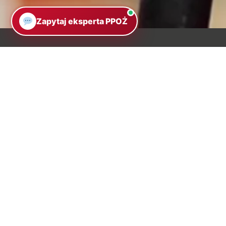
Zapytaj eksperta PPOŻ
NowMAX to specjalistyczny sklep z asortymentem
przeciwpożarowym. Oferujemy certyfikowane produkt
ppoż. oraz wsparcie techniczne oparte na
doświadczeniu inżynierskim.
Nasza strona www
NowMAX Renata Nowak, ul. Szamotulska 48, 64-7
Połajewo
NIP: 7631114828
Regon: 363466651