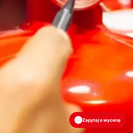
✉
Zapytaj o wycenę