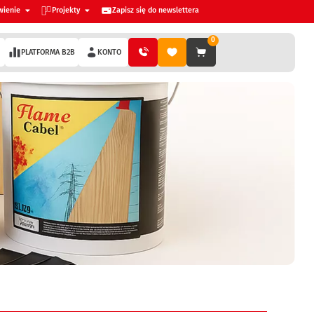
wienie
Projekty
Zapisz się do newslettera
0
PLATFORMA B2B
KONTO