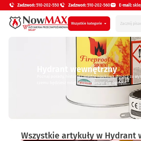
Zadzwoń:
510-202-550
Zadzwoń:
510-202-560
E-mail:
skl
Wszystkie kategorie
Hydrant wewnętrzny
Poznaj porady, historie i wiedzę naukową stojącą za wy
czemu będziesz mógł w pełni cieszyć się ogniem.
Wszystkie artykuły w Hydrant