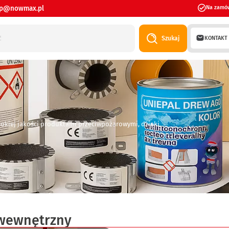
ep@nowmax.pl
Na zamó
KONTAKT
Szukaj
sokiej jakości produktami przeciwpożarowymi, dzięki
 wewnętrzny