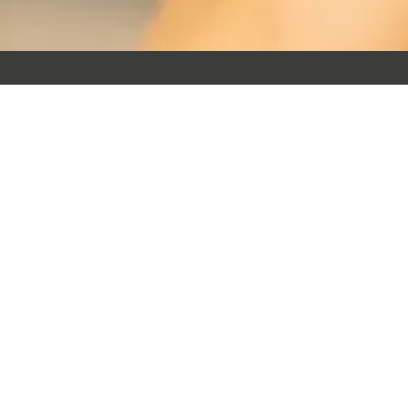
PRODUKTY
NASZA FIRMA
PROMOCJE
PLATFORMA B2B
NOWE PRODUKTY
O FIRMIE
y
NAJCZĘŚCIEJ KUPOWANE
BLOG
PROJEKTY
SKONTAKTUJ SIĘ Z NAMI
OBSERWUJ NAS
REGULAMIN SKLEPU
10
REGULAMIN PLATFORMY B2B
REGULAMIN PROMOCJI