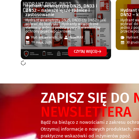
Hydrant wewnętrzny DN25, DN33 i
DN52 – najważniejsze różnice i
Hydrant
zastosowanie
DN52 – k
Hydrant wewnętrzny DN25, DN33 czy DN52 – jaki
Hydrant we
wybrać do budynku? Hydranty wewnętrzne
wybrać do
stanowią jeden z podstawowych elementów
jedno z p
ochrony przeciwpożarowej
przeciwpo
Hydrant wewnętrzny
NowMAX
Hydrant
19 maja, 2026
30 grudn
CZYTAJ WIĘCEJ
ZAPISZ SIĘ DO
NEWSLETTERA
Bądź na bieżąco z nowościami z zakresu ochr
Otrzymuj informacje o nowych produktach, zm
praktyczne wskazówki od inżynierów ppoż.