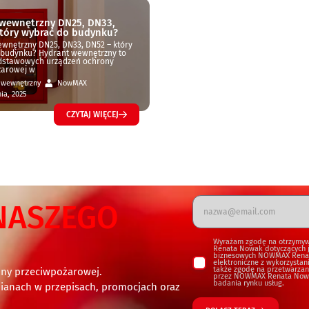
 wewnętrzny DN25, DN33,
tóry wybrać do budynku?
wnętrzny DN25, DN33, DN52 – który
 budynku? Hydrant wewnętrzny to
odstawowych urządzeń ochrony
żarowej w
 wewnętrzny
NowMAX
ia, 2025
CZYTAJ WIĘCEJ
NASZEGO
Wyrażam zgodę na otrzymy
Renata Nowak dotyczących je
biznesowych NOWMAX Rena
elektroniczne z wykorzysta
także zgodę na przetwarzan
ony przeciwpożarowej.
przez NOWMAX Renata Nowak
badania rynku usług.
ianach w przepisach, promocjach oraz