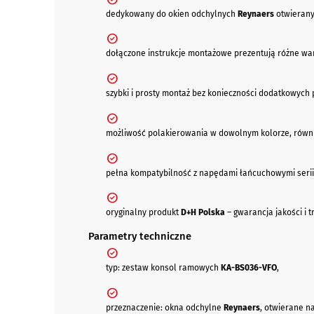
dedykowany do okien odchylnych
Reynaers
otwierany
dołączone instrukcje montażowe prezentują różne war
szybki i prosty montaż bez konieczności dodatkowych 
możliwość polakierowania w dowolnym kolorze, równ
pełna kompatybilność z napędami łańcuchowymi seri
oryginalny produkt
D+H Polska
– gwarancja jakości i t
Parametry techniczne
typ: zestaw konsol ramowych
KA-BS036-VFO
,
przeznaczenie: okna odchylne
Reynaers
, otwierane n