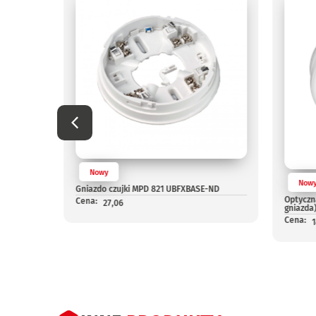
24V
Nowy
Now
Gniazdo czujki MPD 821 UBFXBASE-ND
Optyczn
Cena:
27,06
gniazda
Cena: