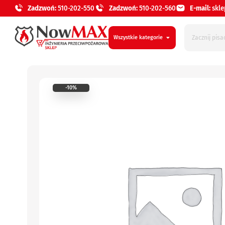
Zadzwoń:
510-202-550
Zadzwoń:
510-202-560
E-mail:
skl
Wszystkie kategorie
-10%