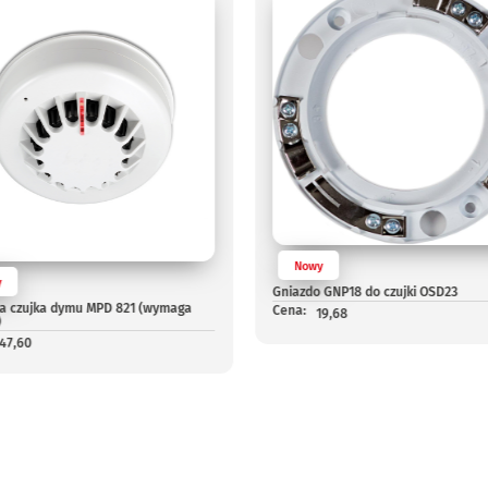
Nowy
y
Gniazdo GNP18 do czujki OSD23
a czujka dymu MPD 821 (wymaga
Cena:
19,68
)
147,60