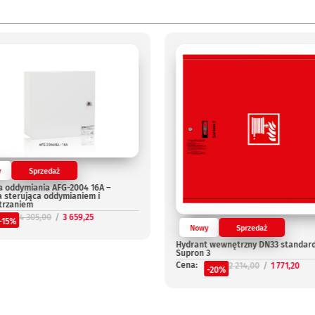
y
Sprzedaż
a oddymiania AFG-2004 16A –
a sterująca oddymianiem i
trzaniem
4 305,00
3 659,25
-15%
Nowy
Sprzedaż
Hydrant wewnętrzny DN33 standar
Supron 3
Cena:
2 214,00
1 771,20
-20%