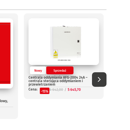
Nowy
Sprzedaż
Nowy
Centrala oddymiania AFG-2004 24A –
Centrala
centrala sterująca oddymianiem i
Cena:
przewietrzaniem
-
Cena:
6 642,00
5 645,70
-15%
dowy,