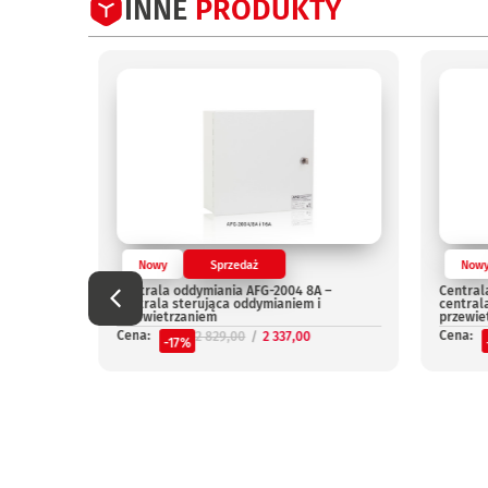
INNE
PRODUKTY
Nowy
Sprzedaż
Now
Centrala oddymiania AFG-2004 8A –
Central
centrala sterująca oddymianiem i
central
przewietrzaniem
przewie
Cena:
Cena:
2 829,00
2 337,00
-17%
niepal