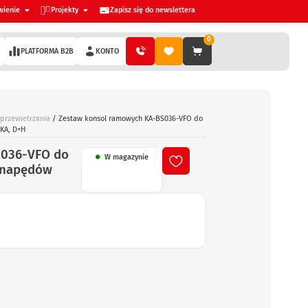
wienie
Projekty
Zapisz się do newslettera
0
PLATFORMA B2B
KONTO
 przewietrzania
/ Zestaw konsol ramowych KA-BS036-VFO do
KA, D+H
S036-VFO do
W magazynie
o napędów