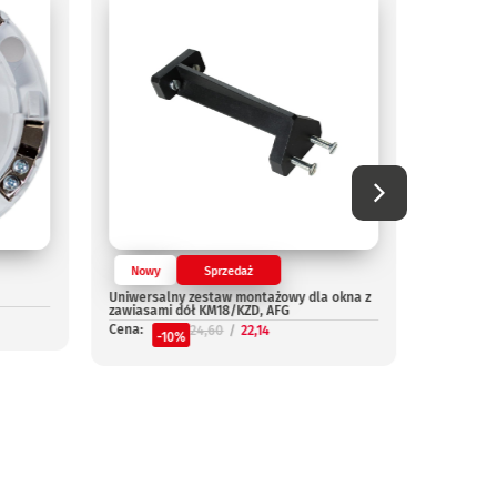
Nowy
Sprzedaż
Nowy
Uniwersalny zestaw montażowy dla okna z
Konwencj
zawiasami dół KM18/KZD, AFG
gniazdem
Cena:
Cena:
24,60
22,14
14
-10%