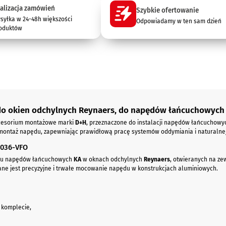
alizacja zamówień
Szybkie ofertowanie
syłka w 24-48h większości
Odpowiadamy w ten sam dzień
oduktów
o okien odchylnych Reynaers, do napędów łańcuchowych
kcesorium montażowe marki
D+H
, przeznaczone do instalacji napędów łańcuchowyc
y montaż napędu, zapewniając prawidłową pracę systemów oddymiania i naturalnej
S036-VFO
ażu napędów łańcuchowych
KA
w oknach odchylnych
Reynaers
, otwieranych na ze
gane jest precyzyjne i trwałe mocowanie napędu w konstrukcjach aluminiowych.
 komplecie,