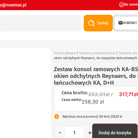
ep@nowmax.pl
Na zamó
KONTAKT
Szukaj
Strona główna
/
Systemy przewietrzania
/
Siłowniki do
okien odchylnych Reynaers, do napędów łańcuchowych 
Zestaw konsol ramowych KA-B
okien odchylnych Reynaers, d
łańcuchowych KA, D+H
Cena brutto:
353,01
zł
317,71
zł
Cena netto:
258,30 zł
Najniższa cena w promocji (30 dni): 258,30 zł
-
+
Dodaj do koszyka