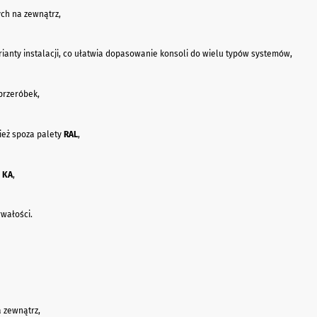
ch na zewnątrz,
ianty instalacji, co ułatwia dopasowanie konsoli do wielu typów systemów,
przeróbek,
ież spoza palety
RAL
,
i
KA
,
rwałości.
a zewnątrz,