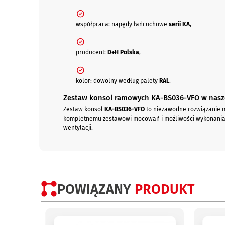
współpraca: napędy łańcuchowe
serii KA
,
producent:
D+H Polska
,
kolor: dowolny według palety
RAL
.
Zestaw konsol ramowych KA-BS036-VFO w nasze
Zestaw konsol
KA-BS036-VFO
to niezawodne rozwiązanie
kompletnemu zestawowi mocowań i możliwości wykonania w
wentylacji.
POWIĄZANY
PRODUKT