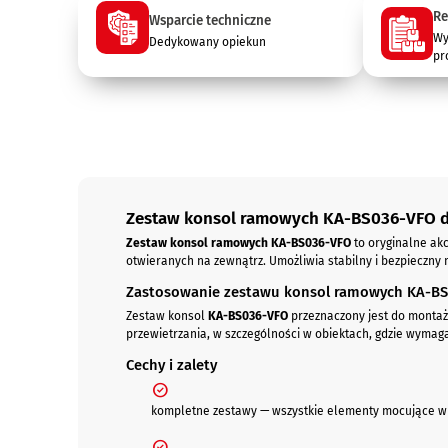
Re
Wsparcie techniczne
Wy
Dedykowany opiekun
pr
Opis
Zestaw konsol ramowych KA-BS036-VFO d
Zestaw konsol ramowych KA-BS036-VFO
to oryginalne a
otwieranych na zewnątrz. Umożliwia stabilny i bezpieczn
Zastosowanie zestawu konsol ramowych KA-B
Zestaw konsol
KA-BS036-VFO
przeznaczony jest do mont
przewietrzania, w szczególności w obiektach, gdzie wyma
Cechy i zalety
kompletne zestawy — wszystkie elementy mocujące w