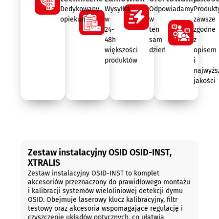
Dedykowany
Wysyłka
Odpowiadamy
Produkt
opiekun
w
w
zawsze
24-
ten
zgodne
48h
sam
z
większości
dzień
opisem
produktów
i
najwyżs
jakości
Opis
Zestaw instalacyjny OSID OSID-INST,
XTRALIS
Zestaw instalacyjny OSID-INST to komplet
akcesoriów przeznaczony do prawidłowego montażu
i kalibracji systemów wieloliniowej detekcji dymu
OSID. Obejmuje laserowy klucz kalibracyjny, filtr
testowy oraz akcesoria wspomagające regulację i
czyszczenie układów optycznych, co ułatwia