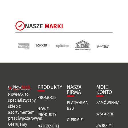
NASZE
MARKI
PRODUKTY
NASZA
MOJE
FIRMA
KONTO
NowMAX to
PROMOCJE
specjalistyczny
PLATFORMA
ZAMÓWIENIA
sklep z
B2B
NOWE
asortymentem
WSPARCIE
PRODUKTY
przeciwpożarowym.
O FIRMIE
Oferujemy
ZWROTY I
NAJCZĘŚCIEJ