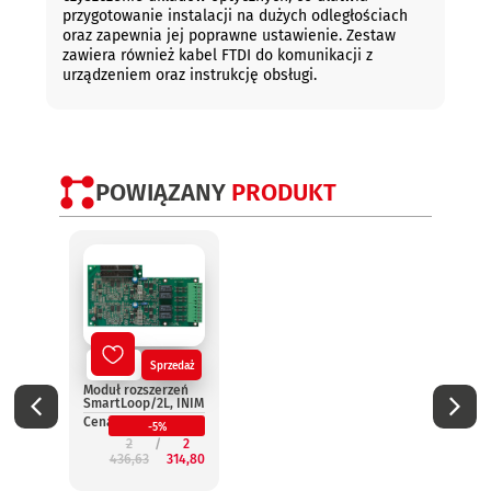
przygotowanie instalacji na dużych odległościach
oraz zapewnia jej poprawne ustawienie. Zestaw
zawiera również kabel FTDI do komunikacji z
urządzeniem oraz instrukcję obsługi.
POWIĄZANY
PRODUKT
Nowy
Sprzedaż
No
Moduł rozszerzeń
Termi
SmartLoop/2L, INIM
wynie
Smar
Cena:
-5%
INIM
2
2
Cena:
436,63
314,80
2