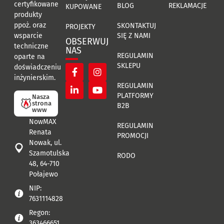
certyfikowane
BLOG
REKLAMACJE
KUPOWANE
produkty
ppoż. oraz
SKONTAKTUJ
PROJEKTY
SIĘ Z NAMI
wsparcie
OBSERWUJ
techniczne
NAS
REGULAMIN
oparte na
SKLEPU
doświadczeniu
inżynierskim.
REGULAMIN
PLATFORMY
Nasza
strona
B2B
www
NowMAX
REGULAMIN
Renata
PROMOCJI
Nowak, ul.
Szamotulska
RODO
48, 64-710
Połajewo
NIP:
7631114828
Regon:
363466651