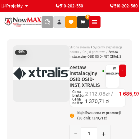
Projekty
510-202-550
510-202-560
0
Strona główna
/
Systemy sygnalizacji
-20%
pożaru
/
Czujki pożarowe
/ Zestaw
instalacyjny OSID OSID-INST, XTRALIS
Zestaw
W
instalacyjny
magazynie
OSID OSID-
INST, XTRALIS
Cena
2 112,08
zł
1 685,9
brutto:
Cena
1 370,71 zł
netto:
Najniższa cena w promocji
(30 dni): 1370,71 zł
-
+