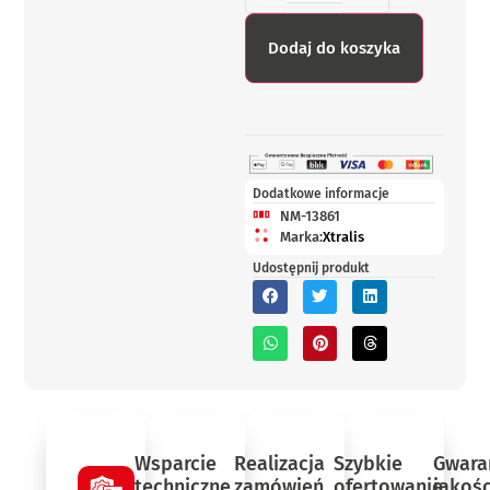
Dodaj do koszyka
Dodatkowe informacje
NM-13861
Marka:
Xtralis
Udostępnij produkt
Wsparcie
Realizacja
Szybkie
Gwara
techniczne
zamówień
ofertowanie
jakośc