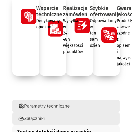
Wsparcie
Realizacja
Szybkie
Gwara
techniczne
zamówień
ofertowanie
jakośc
Dedykowany
Wysyłka
Odpowiadamy
Produkt
opiekun
w
w
zawsze
24-
ten
zgodne
48h
sam
z
większości
dzień
opisem
produktów
i
najwyżs
jakości
Opis
Parametry techniczne
Załączniki
Zestaw detekcji dymu w szybie