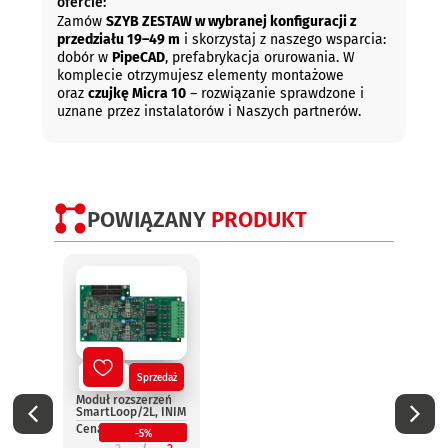
ofercie:
Zamów
SZYB ZESTAW w wybranej konfiguracji z
przedziału 19–49 m
i skorzystaj z naszego wsparcia:
dobór w
PipeCAD
, prefabrykacja orurowania. W
komplecie otrzymujesz elementy montażowe
oraz
czujkę Micra 10
– rozwiązanie sprawdzone i
uznane przez instalatorów i Naszych partnerów.
POWIĄZANY
PRODUKT
Nowy
Sprzedaż
No
Moduł rozszerzeń
Termi
SmartLoop/2L, INIM
wynie
Smar
Cena:
-5%
INIM