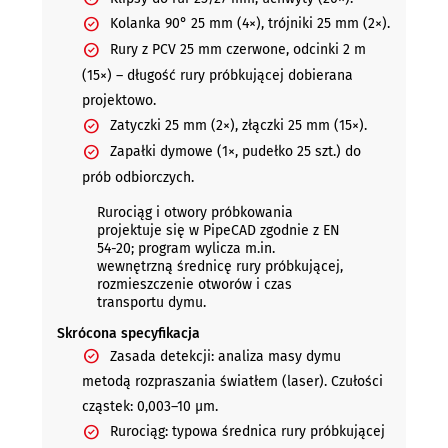
Kolanka 90° 25 mm (4×), trójniki 25 mm (2×).
Rury z PCV 25 mm czerwone, odcinki 2 m
(15×) – długość rury próbkującej dobierana
projektowo.
Zatyczki 25 mm (2×), złączki 25 mm (15×).
Zapałki dymowe (1×, pudełko 25 szt.) do
prób odbiorczych.
Rurociąg i otwory próbkowania
projektuje się w PipeCAD zgodnie z EN
54-20; program wylicza m.in.
wewnętrzną średnicę rury próbkującej,
rozmieszczenie otworów i czas
transportu dymu.
Skrócona specyfikacja
Zasada detekcji: analiza masy dymu
metodą rozpraszania światłem (laser). Czułości
cząstek: 0,003–10 µm.
Rurociąg: typowa średnica rury próbkującej