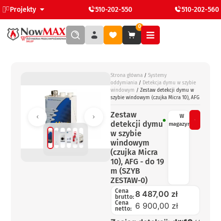
Projekty
510-202-550
510-202-560
0
Strona główna
/
Systemy
oddymiania
/
Detekcja dymu w szybie
windowym
/ Zestaw detekcji dymu w
szybie windowym (czujka Micra 10), AFG
Zestaw
W
detekcji dymu
magazynie
w szybie
windowym
(czujka Micra
10), AFG - do 19
m (SZYB
ZESTAW-0)
Cena
8 487,00
zł
brutto:
Cena
6 900,00 zł
netto: