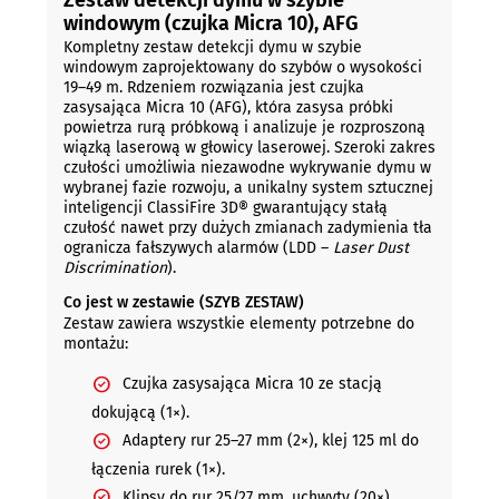
windowym (czujka Micra 10), AFG
Kompletny zestaw detekcji dymu w szybie
windowym zaprojektowany do szybów o wysokości
19–49 m. Rdzeniem rozwiązania jest czujka
zasysająca Micra 10 (AFG), która zasysa próbki
powietrza rurą próbkową i analizuje je rozproszoną
wiązką laserową w głowicy laserowej. Szeroki zakres
czułości umożliwia niezawodne wykrywanie dymu w
wybranej fazie rozwoju, a unikalny system sztucznej
inteligencji ClassiFire 3D® gwarantujący stałą
czułość nawet przy dużych zmianach zadymienia tła
ogranicza fałszywych alarmów (LDD –
Laser Dust
Discrimination
).
Co jest w zestawie (SZYB ZESTAW)
Zestaw zawiera wszystkie elementy potrzebne do
montażu:
Czujka zasysająca Micra 10 ze stacją
dokującą (1×).
Adaptery rur 25–27 mm (2×), klej 125 ml do
łączenia rurek (1×).
Klipsy do rur 25/27 mm, uchwyty (20×).