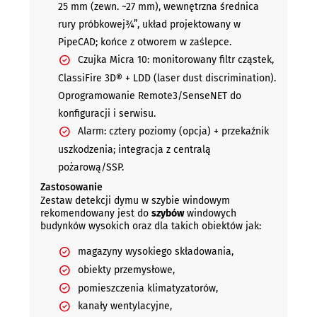
25 mm (zewn. ~27 mm), wewnętrzna średnica
rury próbkowej¾”, układ projektowany w
PipeCAD; końce z otworem w zaślepce.
Czujka Micra 10: monitorowany filtr cząstek,
ClassiFire 3D® + LDD (laser dust discrimination).
Oprogramowanie Remote3/SenseNET do
konfiguracji i serwisu.
Alarm: cztery poziomy (opcja) + przekaźnik
uszkodzenia; integracja z centralą
pożarową/SSP.
Zastosowanie
Zestaw detekcji dymu w szybie windowym
rekomendowany jest do
szybów
windowych
budynków wysokich oraz dla takich obiektów jak:
magazyny wysokiego składowania,
obiekty przemysłowe,
pomieszczenia klimatyzatorów,
kanały wentylacyjne,