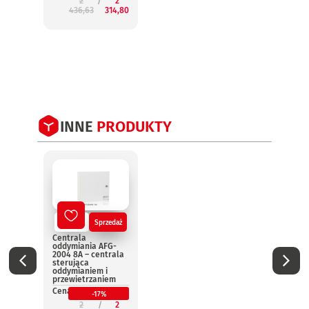
2
2
Cena:
436,63
314,80
2
INNE
PRODUKTY
Nowy
Sprzedaż
No
Centrala
Centr
oddymiania AFG-
oddym
2004 8A – centrala
2004 
sterująca
steru
oddymianiem i
oddym
przewietrzaniem
przew
Cena:
Cena:
-17%
2
2