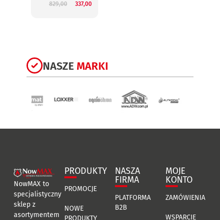
829,00
337,00
3
NASZE
MARKI
PRODUKTY
NASZA
MOJE
FIRMA
KONTO
NowMAX to
PROMOCJE
specjalistyczny
PLATFORMA
ZAMÓWIENIA
sklep z
B2B
NOWE
asortymentem
WSPARCIE
PRODUKTY