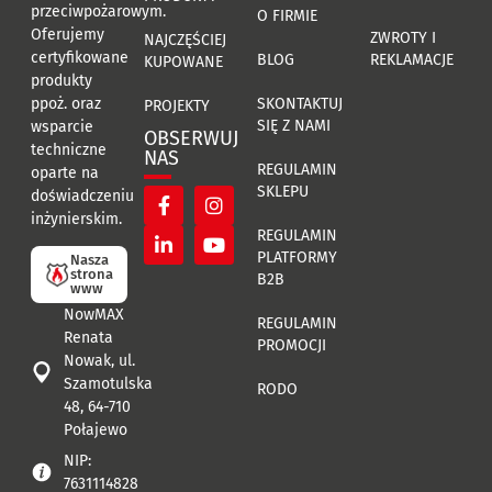
przeciwpożarowym.
O FIRMIE
Oferujemy
ZWROTY I
NAJCZĘŚCIEJ
certyfikowane
BLOG
REKLAMACJE
KUPOWANE
produkty
ppoż. oraz
SKONTAKTUJ
PROJEKTY
SIĘ Z NAMI
wsparcie
OBSERWUJ
techniczne
NAS
REGULAMIN
oparte na
SKLEPU
doświadczeniu
inżynierskim.
REGULAMIN
PLATFORMY
Nasza
strona
B2B
www
NowMAX
REGULAMIN
Renata
PROMOCJI
Nowak, ul.
Szamotulska
RODO
48, 64-710
Połajewo
NIP:
7631114828