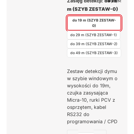
Zasięg detekcji:
do 19
Wyczyść
m (SZYB ZESTAW-0)
do 19 m (SZYB ZESTAW-
0)
do 29 m (SZYB ZESTAW-1)
do 39 m (SZYB ZESTAW-2)
do 49 m (SZYB ZESTAW-3)
Zestaw detekcji dymu
w szybie windowym o
wysokości do 19m,
czujka zasysająca
Micra-10, rurki PCV z
osprzętem, kabel
RS232 do
programowania / CPD