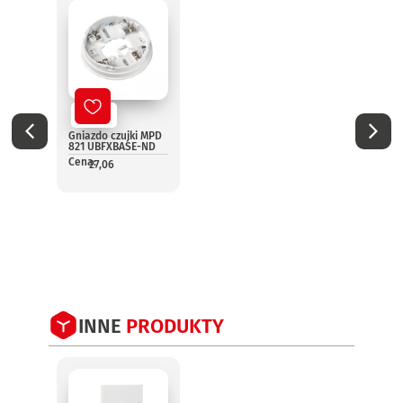
Nowy
No
Gniazdo czujki MPD
Optyc
821 UBFXBASE-ND
dymu
Cena:
(wyma
27,06
Cena:
1
INNE
PRODUKTY