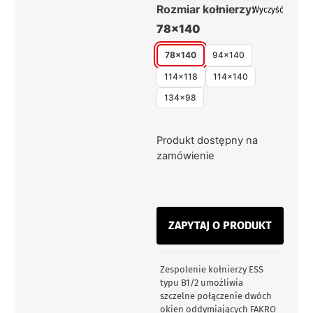
Rozmiar kołnierzy:
Wyczyść
78x140
78x140
94x140
114x118
114x140
134x98
Produkt dostępny na
zamówienie
ZAPYTAJ O PRODUKT
Zespolenie kołnierzy ESS
typu B1/2 umożliwia
szczelne połączenie dwóch
okien oddymiających FAKRO