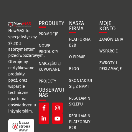
PRODUKTY
NASZA
MOJE
FIRMA
KONTO
NowMAX to
PROMOCJE
specjalistyczny
PLATFORMA
ZAMÓWIENIA
sklep z
B2B
NOWE
asortymentem
WSPARCIE
PRODUKTY
przeciwpożarowym.
O FIRMIE
Oferujemy
ZWROTY I
NAJCZĘŚCIEJ
certyfikowane
BLOG
REKLAMACJE
KUPOWANE
produkty
ppoż. oraz
SKONTAKTUJ
PROJEKTY
SIĘ Z NAMI
wsparcie
OBSERWUJ
techniczne
NAS
REGULAMIN
oparte na
SKLEPU
doświadczeniu
inżynierskim.
REGULAMIN
PLATFORMY
Nasza
strona
B2B
www