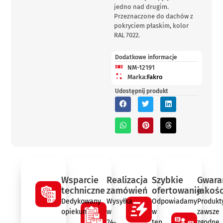
jedno nad drugim.
Przeznaczone do dachów z
pokryciem płaskim, kolor
RAL 7022.
Dodatkowe informacje
NM-12191
Marka:
Fakro
Udostępnij produkt
Wsparcie
Realizacja
Szybkie
Gwara
techniczne
zamówień
ofertowanie
jakośc
Dedykowany
Wysyłka
Odpowiadamy
Produkt
opiekun
w
w
zawsze
24-
ten
zgodne