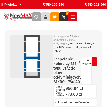
Projekty
510-202-550
510-202-560
0
Strona główna
/
Systemy
oddymiania
/
Okna
oddymiające
/ Zespolenie kołnierzy ESS
typu B1/2 do okien oddymiających,
FAKRO
Zespolenie
W
kołnierzy ESS
magazynie
typu B1/2 do
okien
oddymiających,
FAKRO - 78x140
Cena
956,94
zł
brutto:
Cena
778,00 zł
netto:
Produkt na zamówienie