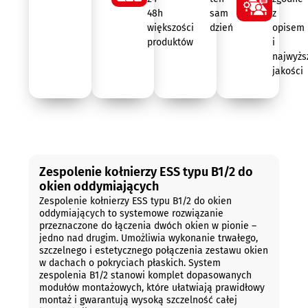
48h
sam
z
większości
dzień
opisem
produktów
i
najwyżs
jakości
Opis
Zespolenie kołnierzy ESS typu B1/2 do
okien oddymiających
Zespolenie kołnierzy ESS typu B1/2 do okien
oddymiających to systemowe rozwiązanie
przeznaczone do łączenia dwóch okien w pionie –
jedno nad drugim. Umożliwia wykonanie trwałego,
szczelnego i estetycznego połączenia zestawu okien
w dachach o pokryciach płaskich. System
zespolenia B1/2 stanowi komplet dopasowanych
modułów montażowych, które ułatwiają prawidłowy
montaż i gwarantują wysoką szczelność całej