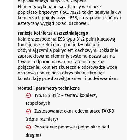
odpowiedniego miejsca w zespole.
Elementy wykonane są z blachy w kolorze
popielato-brązowym (RAL 7022), takim samym jak w
kołnierzach pojedynczych ESS, co zapewnia spójny i
estetyczny wygląd połaci dachowej.
Funkcja kołnierza uszczelniającego
Kołnierz zespolenia ESS typu B1/2 pełni kluczową
funkcję uszczelniającą pomiędzy oknami
oddymiającymi a pokryciem dachowym. Dokładnie
zaprojektowane elementy systemu pozwalają na
trwałe i odporne na warunki atmosferyczne
połączenie. Kołnierz skutecznie odprowadza wodę
opadową i śnieg poza obrys okien, chroniąc
konstrukcję przed zawilgoceniem i podwiewaniem.
Montaż i parametry techniczne
Typ: ESS B1/2 – zestaw kołnierzy
zespolonych
Zastosowanie: okna oddymiające FAKRO
(różne rozmiary)
Połączenie: pionowe (jedno okno nad
drugim)