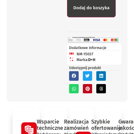
Dodaj do koszyka
Dodatkowe informacje
NM-15037
Marka:
D+H
Udostępnij produkt
Wsparcie
Realizacja
Szybkie
Gwara
techniczne
zamówień
ofertowanie
jakośc