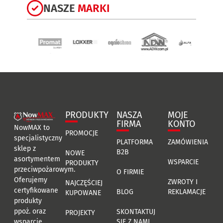
NASZE
MARKI
PRODUKTY
NASZA
MOJE
FIRMA
KONTO
NowMAX to
PROMOCJE
specjalistyczny
PLATFORMA
ZAMÓWIENIA
sklep z
B2B
NOWE
asortymentem
WSPARCIE
PRODUKTY
przeciwpożarowym.
O FIRMIE
Oferujemy
ZWROTY I
NAJCZĘŚCIEJ
certyfikowane
BLOG
REKLAMACJE
KUPOWANE
produkty
ppoż. oraz
SKONTAKTUJ
PROJEKTY
SIĘ Z NAMI
wsparcie