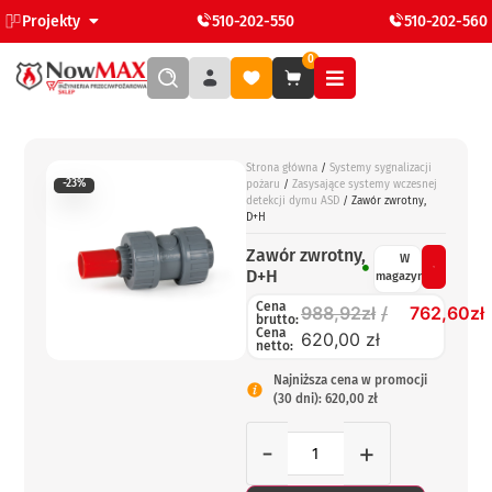
Projekty
510-202-550
510-202-560
0
Strona główna
/
Systemy sygnalizacji
-23%
pożaru
/
Zasysające systemy wczesnej
detekcji dymu ASD
/ Zawór zwrotny,
D+H
Zawór zwrotny,
W
D+H
magazynie
Cena
988,92
zł
762,60
zł
brutto:
Cena
620,00 zł
netto:
Najniższa cena w promocji
(30 dni): 620,00 zł
-
+