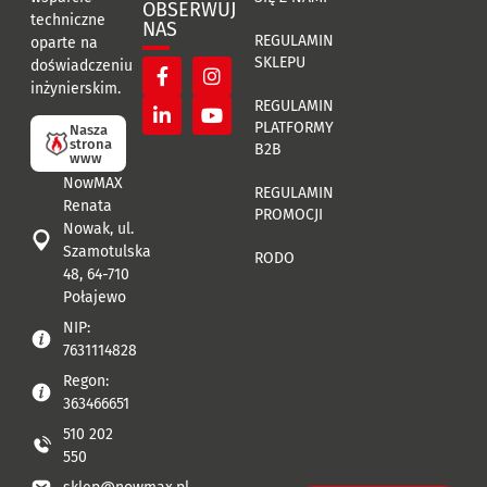
OBSERWUJ
techniczne
NAS
REGULAMIN
oparte na
SKLEPU
doświadczeniu
inżynierskim.
REGULAMIN
PLATFORMY
Nasza
strona
B2B
www
NowMAX
REGULAMIN
Renata
PROMOCJI
Nowak, ul.
Szamotulska
RODO
48, 64-710
Połajewo
NIP:
7631114828
Regon:
363466651
510 202
550