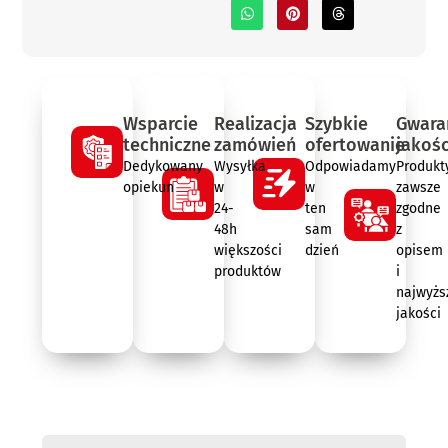
Wsparcie
Realizacja
Szybkie
Gwara
techniczne
zamówień
ofertowanie
jakośc
Dedykowany
Wysyłka
Odpowiadamy
Produkt
opiekun
w
w
zawsze
24-
ten
zgodne
48h
sam
z
większości
dzień
opisem
produktów
i
najwyżs
jakości
Opis