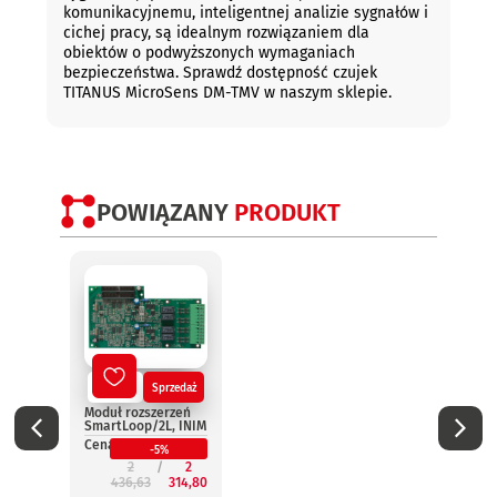
komunikacyjnemu, inteligentnej analizie sygnałów i
cichej pracy, są idealnym rozwiązaniem dla
obiektów o podwyższonych wymaganiach
bezpieczeństwa. Sprawdź dostępność czujek
TITANUS MicroSens DM-TMV w naszym sklepie.
POWIĄZANY
PRODUKT
Nowy
Sprzedaż
No
Moduł rozszerzeń
Termi
SmartLoop/2L, INIM
wynie
Smar
Cena:
-5%
INIM
2
2
Cena:
436,63
314,80