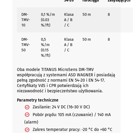
54-20
rurociągu
zasysających
DM-
0,1 %/m
Klasa
50 m
8
TMV-
(0.03
A / B
10
%/ft)
/ C
DM-
0,5
Klasa
50 m
8
TMV-
%/m
A / B
50
(0.15
/ C
%/ft)
Oba modele TITANUS MicroSens DM-TMV
współpracują z systemami ASD WAGNER i posiadają
pełną zgodność z normami EN 54-20 i EN 54-17.
Certyfikaty VdS i CPR potwierdzają ich
niezawodność i bezpieczeństwo użytkowania.
Parametry techniczne
Zasilanie: 24 V DC (16–30 V DC)
Pobór prądu: 105 mA (czuwanie) / 140 mA
(alarm)
Zakres temperatur pracy: -20 °C do +60 °C