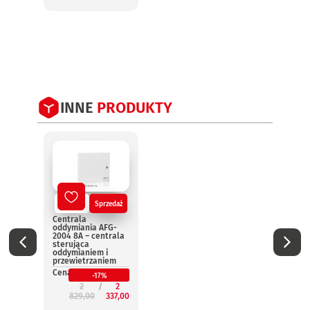
2
INNE
PRODUKTY
Nowy
Sprzedaż
No
Centrala
Centr
oddymiania AFG-
oddym
2004 8A – centrala
2004 
sterująca
steru
oddymianiem i
oddym
przewietrzaniem
przew
Cena:
Cena:
-17%
2
2
829,00
337,00
3