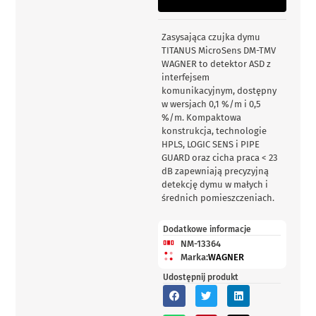
Zasysająca czujka dymu
TITANUS MicroSens DM-TMV
WAGNER to detektor ASD z
interfejsem
komunikacyjnym, dostępny
w wersjach 0,1 %/m i 0,5
%/m. Kompaktowa
konstrukcja, technologie
HPLS, LOGIC SENS i PIPE
GUARD oraz cicha praca < 23
dB zapewniają precyzyjną
detekcję dymu w małych i
średnich pomieszczeniach.
Dodatkowe informacje
NM-13364
Marka:
WAGNER
Udostępnij produkt