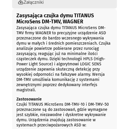
Załączniki
Zasysająca czujka dymu TITANUS
MicroSens DM-TMV, WAGNER
Zasysająca czujka dymu TITANUS MicroSens DM-
TMV firmy WAGNER to precyzyjne urządzenie ASD
przeznaczone do bardzo wczesnego wykrywania
dymu w małych i średnich pomieszczeniach. Czujka
analizuje powietrze pobierane przez rurociąg
zasysający, reagując już na minimalne ilości
cząsteczek dymu. Dzięki technologii HPLS (High-
Power Light Source) i algorytmowi LOGIC SENS
urządzenie zapewnia skuteczną detekcję przy
wysokiej odporności na fałszywe alarmy. Wersja
DM-TMV umożliwia komunikację z systemami
zewnętrznymi poprzez dedykowany interfejs
magistrali.
Zastosowanie
Czujki TITANUS MicroSens DM-TMV-10 i DM-TMV-50
przeznaczone są do zastosowań, gdzie wymagane
jest szybkie, niezawodne i dyskretne wykrywanie
dymu. Urządzenia znajdują zastosowanie w
systemach przeciwpożarowych ASD w: