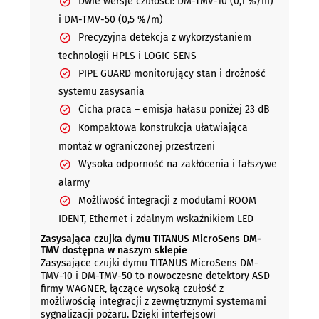
Dwie wersje czułości: DM-TMV-10 (0,1 %/m)
i DM-TMV-50 (0,5 %/m)
Precyzyjna detekcja z wykorzystaniem
technologii HPLS i LOGIC SENS
PIPE GUARD monitorujący stan i drożność
systemu zasysania
Cicha praca – emisja hałasu poniżej 23 dB
Kompaktowa konstrukcja ułatwiająca
montaż w ograniczonej przestrzeni
Wysoka odporność na zakłócenia i fałszywe
alarmy
Możliwość integracji z modułami ROOM
IDENT, Ethernet i zdalnym wskaźnikiem LED
Zasysająca czujka dymu TITANUS MicroSens DM-
TMV dostępna w naszym sklepie
Zasysające czujki dymu TITANUS MicroSens DM-
TMV-10 i DM-TMV-50 to nowoczesne detektory ASD
firmy WAGNER, łączące wysoką czułość z
możliwością integracji z zewnętrznymi systemami
sygnalizacji pożaru. Dzięki interfejsowi