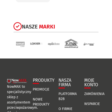
NASZE
MARKI
PRODUKTY
NASZA
MOJE
FIRMA
KONTO
NowMAX to
PROMOCJE
specjalistyczny
PLATFORMA
ZAMÓWIENIA
sklep z
B2B
NOWE
asortymentem
WSPARCIE
PRODUKTY
przeciwpożarowym.
O FIRMIE