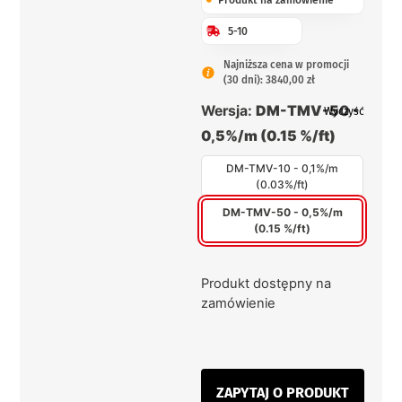
Produkt na zamówienie
5-10
Najniższa cena w promocji
(30 dni): 3840,00 zł
Wersja:
DM-TMV-50 -
Wyczyść
0,5%/m (0.15 %/ft)
DM-TMV-10 - 0,1%/m
(0.03%/ft)
DM-TMV-50 - 0,5%/m
(0.15 %/ft)
Produkt dostępny na
zamówienie
ZAPYTAJ O PRODUKT