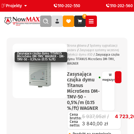
Projekty
510-202-550
510-202-560
0
Strona główna
/
Systemy sygnalizacji
pożaru
/
Zasysające systemy wczesnej
Zasysająca czujka dymu TITANUS
detekcji dymu ASD
/ Zasysająca czujka
MicroSens DM-TMV, WAGNER - DM-
dymu TITANUS MicroSens DM-TMV,
TMV-50 - 0,5%/m (0.15 %/ft)
WAGNER
Zasysająca
W
czujka dymu
magazynie
Titanus
MicroSens DM-
TMV-50 -
0,5%/m (0.15
%/ft) WAGNER
Cena
5 937,95
zł
4 723,2
brutto:
Cena
3 840,00 zł
netto: