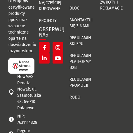
Oferujemy
ZWROTY I
NAJCZĘŚCIEJ
certyfikowane
BLOG
REKLAMACJE
KUPOWANE
produkty
ppoż. oraz
SKONTAKTUJ
PROJEKTY
SIĘ Z NAMI
wsparcie
OBSERWUJ
techniczne
NAS
REGULAMIN
oparte na
SKLEPU
doświadczeniu
inżynierskim.
REGULAMIN
PLATFORMY
Nasza
strona
B2B
www
NowMAX
REGULAMIN
Renata
PROMOCJI
Nowak, ul.
Szamotulska
RODO
48, 64-710
Połajewo
NIP:
7631114828
Regon: