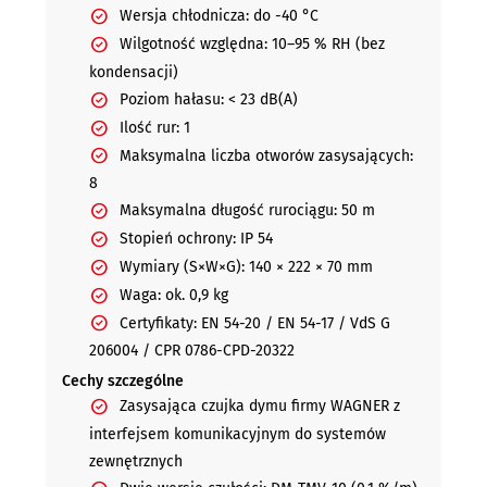
Wersja chłodnicza: do -40 °C
Wilgotność względna: 10–95 % RH (bez
kondensacji)
Poziom hałasu: < 23 dB(A)
Ilość rur: 1
Maksymalna liczba otworów zasysających:
8
Maksymalna długość rurociągu: 50 m
Stopień ochrony: IP 54
Wymiary (S×W×G): 140 × 222 × 70 mm
Waga: ok. 0,9 kg
Certyfikaty: EN 54-20 / EN 54-17 / VdS G
206004 / CPR 0786-CPD-20322
Cechy szczególne
Zasysająca czujka dymu firmy WAGNER z
interfejsem komunikacyjnym do systemów
zewnętrznych