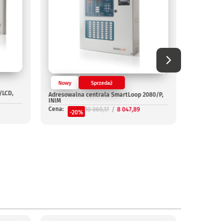
Nowy
Sprzedaż
/LCD,
Adresowalna centrala SmartLoop 2080/P,
Nowy
INIM
Cena:
10 060,17
8 047,89
Adresowa
-20%
G, INIM
Cena:
-