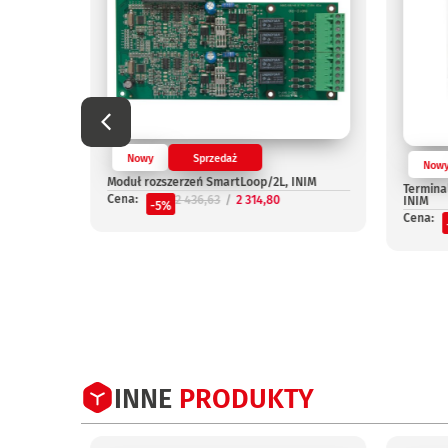
Nowy
Sprzedaż
Now
OUT, INIM
Moduł rozszerzeń SmartLoop/2L, INIM
Termina
Cena:
2 436,63
2 314,80
INIM
-5%
Cena:
INNE
PRODUKTY