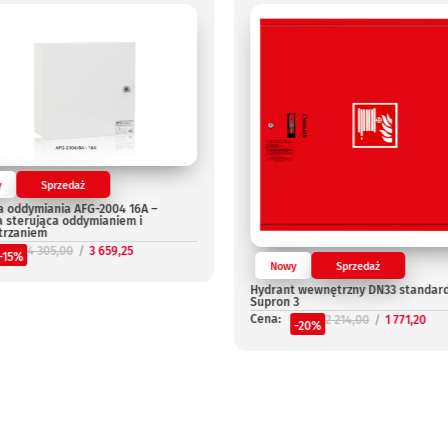
y
Sprzedaż
a oddymiania AFG-2004 16A –
a sterująca oddymianiem i
trzaniem
4 305,00
3 659,25
-15%
Nowy
Sprzedaż
Hydrant wewnętrzny DN33 standar
Supron 3
Cena:
2 214,00
1 771,20
-20%