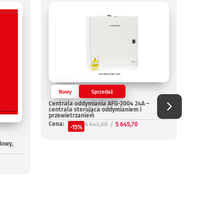
Nowy
Sprzedaż
Nowy
Centrala oddymiania AFG-2004 24A –
Centrala
centrala sterująca oddymianiem i
Cena:
przewietrzaniem
-
Cena:
6 642,00
5 645,70
-15%
dowy,