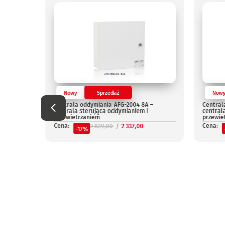
Nowy
Sprzedaż
Now
Centrala oddymiania AFG-2004 8A –
Central
centrala sterująca oddymianiem i
central
przewietrzaniem
przewie
Cena:
Cena:
2 829,00
2 337,00
-17%
niepal