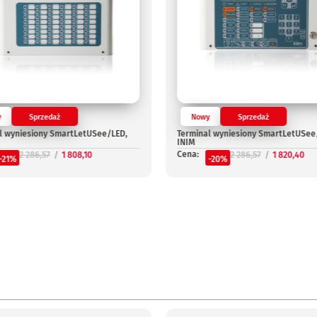
y
Sprzedaż
Nowy
Sprzedaż
l wyniesiony SmartLetUSee/LED,
Terminal wyniesiony SmartLetUSee
INIM
Cena:
2 286,57
1 808,10
2 286,57
1 820,40
-21%
-20%