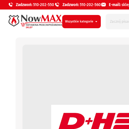
Zadzwoń:
510-202-550
Zadzwoń:
510-202-560
E-mail:
skl
Wszystkie kategorie