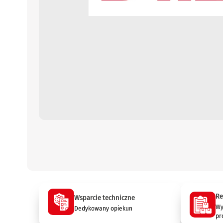
Re
Wsparcie techniczne
Wy
Dedykowany opiekun
pr