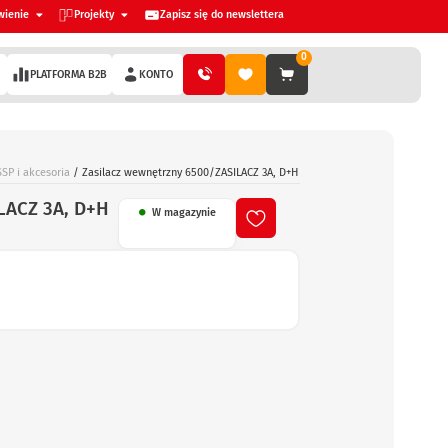
wienie
Projekty
Zapisz się do newslettera
0
PLATFORMA B2B
KONTO
SP i akcesoria
/ Zasilacz wewnętrzny 6500/ZASILACZ 3A, D+H
LACZ 3A, D+H
W magazynie