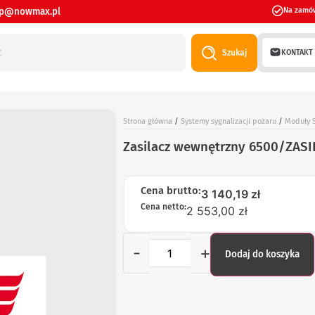
ep@nowmax.pl
Na zamó
KONTAKT
Szukaj
Strona główna
/
Systemy sygnalizacji pożaru
/
Moduły S
Zasilacz wewnętrzny 6500/ZASI
Cena brutto:
3 140,19
zł
Cena netto:
2 553,00 zł
-
+
Dodaj do koszyka