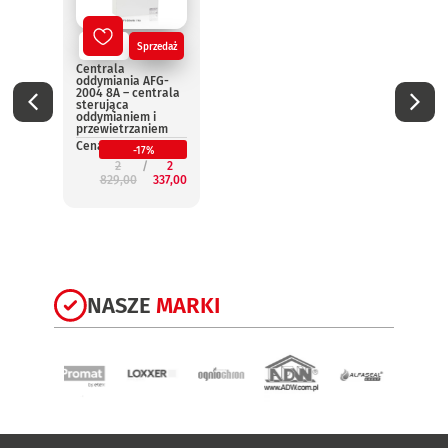
Nowy
Sprzedaż
No
Centrala
Centr
oddymiania AFG-
oddym
2004 8A – centrala
2004 
sterująca
steru
oddymianiem i
oddym
przewietrzaniem
przew
Cena:
Cena:
-17%
2
2
829,00
337,00
3
NASZE
MARKI