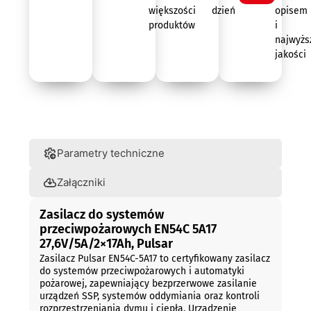
większości
dzień
opisem
produktów
i
najwyżs
jakości
Opis
Parametry techniczne
Załączniki
Zasilacz do systemów
przeciwpożarowych EN54C 5A17
27,6V/5A/2×17Ah, Pulsar
Zasilacz Pulsar EN54C-5A17 to certyfikowany zasilacz
do systemów przeciwpożarowych i automatyki
pożarowej, zapewniający bezprzerwowe zasilanie
urządzeń SSP, systemów oddymiania oraz kontroli
rozprzestrzeniania dymu i ciepła. Urządzenie