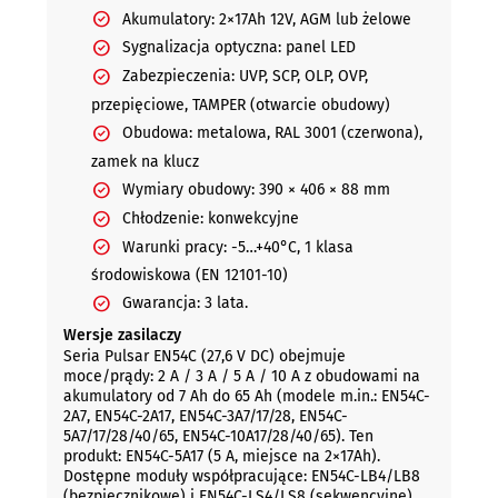
Akumulatory: 2×17Ah 12V, AGM lub żelowe
Sygnalizacja optyczna: panel LED
Zabezpieczenia: UVP, SCP, OLP, OVP,
przepięciowe, TAMPER (otwarcie obudowy)
Obudowa: metalowa, RAL 3001 (czerwona),
zamek na klucz
Wymiary obudowy: 390 × 406 × 88 mm
Chłodzenie: konwekcyjne
Warunki pracy: -5…+40°C, 1 klasa
środowiskowa (EN 12101-10)
Gwarancja: 3 lata.
Wersje zasilaczy
Seria Pulsar EN54C (27,6 V DC) obejmuje
moce/prądy: 2 A / 3 A / 5 A / 10 A z obudowami na
akumulatory od 7 Ah do 65 Ah (modele m.in.: EN54C-
2A7, EN54C-2A17, EN54C-3A7/17/28, EN54C-
5A7/17/28/40/65, EN54C-10A17/28/40/65). Ten
produkt: EN54C-5A17 (5 A, miejsce na 2×17Ah).
Dostępne moduły współpracujące: EN54C-LB4/LB8
(bezpiecznikowe) i EN54C-LS4/LS8 (sekwencyjne).