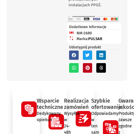
instalacjach PPOŻ.
Dodatkowe informacje
NM-2689
Marka:
PULSAR
Udostępnij produkt
Wsparcie
Realizacja
Szybkie
Gwara
techniczne
zamówień
ofertowanie
jakośc
Dedykowany
Wysyłka
Odpowiadamy
Produkt
opiekun
w
w
zawsze
24-
ten
zgodne
48h
sam
z