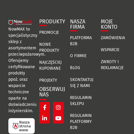
PRODUKTY
NASZA
MOJE
FIRMA
KONTO
NowMAX to
PROMOCJE
specjalistyczny
PLATFORMA
ZAMÓWIENIA
sklep z
B2B
NOWE
asortymentem
WSPARCIE
PRODUKTY
przeciwpożarowym.
O FIRMIE
Oferujemy
ZWROTY I
NAJCZĘŚCIEJ
certyfikowane
BLOG
REKLAMACJE
KUPOWANE
produkty
ppoż. oraz
SKONTAKTUJ
PROJEKTY
SIĘ Z NAMI
wsparcie
OBSERWUJ
techniczne
NAS
REGULAMIN
oparte na
SKLEPU
doświadczeniu
inżynierskim.
REGULAMIN
PLATFORMY
Nasza
strona
B2B
www