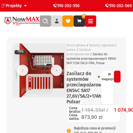
Projekty
510-202-550
510-202-560
0
Strona główna
/
Systemy sygnalizacji
pożaru
/
Zasilacze
-10%
przeciwpożarowe
/ Zasilacz do
systemów przeciwpożarowych EN54C
5A17 27,6V/5A/2×17Ah, Pulsar
Zasilacz do
W
systemów
magazynie
przeciwpożarowych
EN54C 5A17
27,6V/5A/2×17Ah,
Pulsar
Cena
1 194,33
zł
1 074,9
brutto:
Cena
873,90 zł
netto:
Najniższa cena w promocji