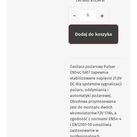
(30 dni): 873,90 zł
-
+
Dodaj do koszyka
Zasilacz pożarowy Pulsar
EN54C-5A17 zapewnia
stabilizowane napięcie 27,6V
DC dla systemów sygnalizacji
pożaru, oddymiania i
automatyki pożarowej.
Obudowa przystosowana
jest do montażu dwóch
akumulatorów 12V 17Ah, a
zgodność z normami EN54-4
i EN12101-10 umożliwia
zastosowanie w
profesjonalnych