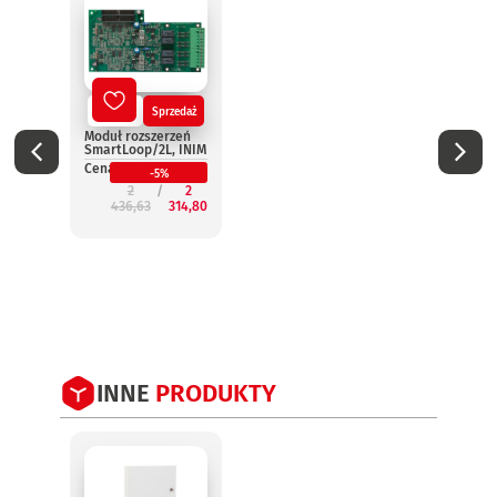
Nowy
Sprzedaż
No
Moduł rozszerzeń
Termi
SmartLoop/2L, INIM
wynie
Smar
Cena:
-5%
INIM
2
2
Cena:
436,63
314,80
2
INNE
PRODUKTY