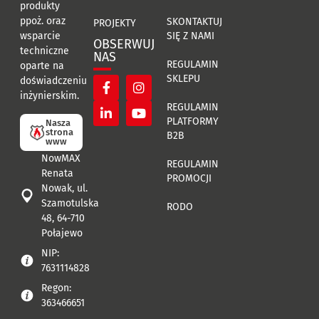
produkty
ppoż. oraz
SKONTAKTUJ
PROJEKTY
SIĘ Z NAMI
wsparcie
OBSERWUJ
techniczne
NAS
REGULAMIN
oparte na
SKLEPU
doświadczeniu
inżynierskim.
REGULAMIN
PLATFORMY
Nasza
strona
B2B
www
NowMAX
REGULAMIN
Renata
PROMOCJI
Nowak, ul.
Szamotulska
RODO
48, 64-710
Połajewo
NIP:
7631114828
Regon:
363466651