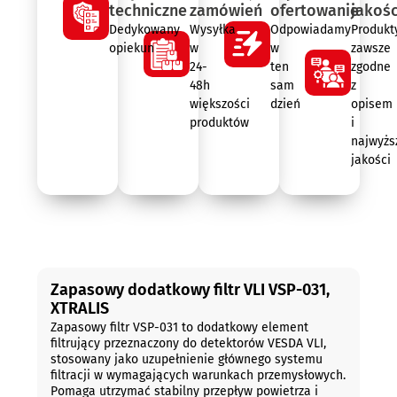
techniczne
zamówień
ofertowanie
jakośc
Dedykowany
Wysyłka
Odpowiadamy
Produkt
opiekun
w
w
zawsze
24-
ten
zgodne
48h
sam
z
większości
dzień
opisem
produktów
i
najwyżs
jakości
Opis
Zapasowy dodatkowy filtr VLI VSP-031,
XTRALIS
Zapasowy filtr VSP-031 to dodatkowy element
filtrujący przeznaczony do detektorów VESDA VLI,
stosowany jako uzupełnienie głównego systemu
filtracji w wymagających warunkach przemysłowych.
Pomaga utrzymać stabilny przepływ powietrza i