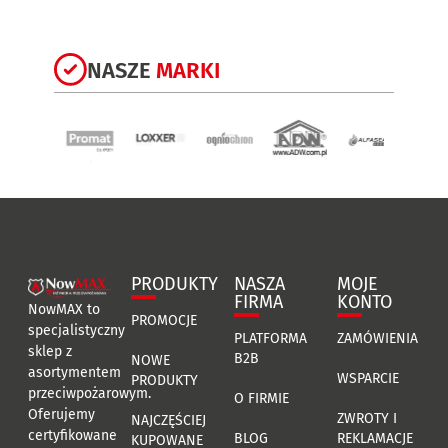
NASZE
MARKI
PRODUKTY
NASZA
MOJE
FIRMA
KONTO
NowMAX to
PROMOCJE
specjalistyczny
PLATFORMA
ZAMÓWIENIA
sklep z
B2B
NOWE
asortymentem
WSPARCIE
PRODUKTY
przeciwpożarowym.
O FIRMIE
Oferujemy
ZWROTY I
NAJCZĘŚCIEJ
certyfikowane
BLOG
REKLAMACJE
KUPOWANE