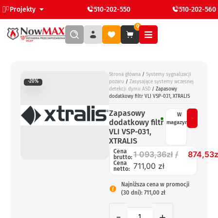
Projekty
510-202-550
510-202-560
0
Strona główna
/
Systemy sygnalizacji
-20%
pożaru
/
Zasysające systemy wczesnej
detekcji dymu ASD
/ Zapasowy
dodatkowy filtr VLI VSP-031, XTRALIS
Zapasowy
W
dodatkowy filtr
magazynie
VLI VSP-031,
XTRALIS
Cena
1 093,36
zł
874,53
z
brutto:
Cena
711,00 zł
netto:
Najniższa cena w promocji
(30 dni): 711,00 zł
-
+