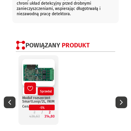
chroni układ detekcyjny przed drobnymi
zanieczyszczeniami, wspierając długotrwałą i
niezawodną pracę detektora.
POWIĄZANY
PRODUKT
Nowy
Sprzedaż
No
Moduł rozszerzeń
Termi
SmartLoop/2L, INIM
wynie
Smar
Cena:
-5%
INIM
2
2
Cena:
436,63
314,80
2