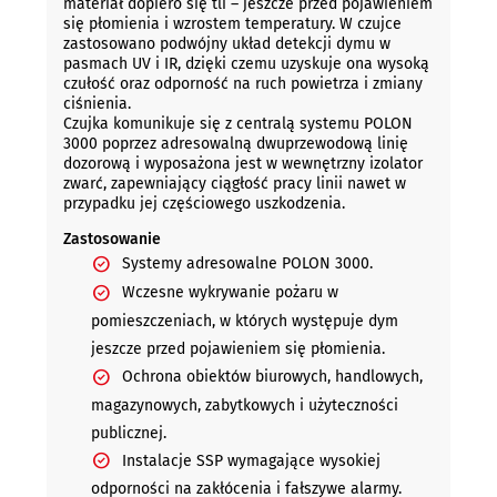
materiał dopiero się tli – jeszcze przed pojawieniem
się płomienia i wzrostem temperatury. W czujce
zastosowano podwójny układ detekcji dymu w
pasmach UV i IR, dzięki czemu uzyskuje ona wysoką
czułość oraz odporność na ruch powietrza i zmiany
ciśnienia.
Czujka komunikuje się z centralą systemu POLON
3000 poprzez adresowalną dwuprzewodową linię
dozorową i wyposażona jest w wewnętrzny izolator
zwarć, zapewniający ciągłość pracy linii nawet w
przypadku jej częściowego uszkodzenia.
Zastosowanie
Systemy adresowalne POLON 3000.
Wczesne wykrywanie pożaru w
pomieszczeniach, w których występuje dym
jeszcze przed pojawieniem się płomienia.
Ochrona obiektów biurowych, handlowych,
magazynowych, zabytkowych i użyteczności
publicznej.
Instalacje SSP wymagające wysokiej
odporności na zakłócenia i fałszywe alarmy.