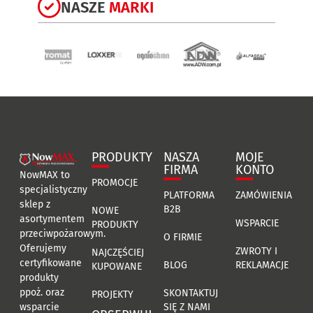
NASZE
MARKI
PRODUKTY
NASZA
MOJE
FIRMA
KONTO
NowMAX to
PROMOCJE
specjalistyczny
PLATFORMA
ZAMÓWIENIA
sklep z
B2B
NOWE
asortymentem
WSPARCIE
PRODUKTY
przeciwpożarowym.
O FIRMIE
Oferujemy
ZWROTY I
NAJCZĘŚCIEJ
certyfikowane
BLOG
REKLAMACJE
KUPOWANE
produkty
ppoż. oraz
SKONTAKTUJ
PROJEKTY
SIĘ Z NAMI
wsparcie