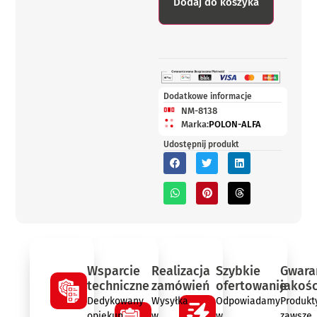
Dodaj do koszyka
Dodatkowe informacje
NM-8138
Marka:
POLON-ALFA
Udostępnij produkt
Wsparcie
Realizacja
Szybkie
Gwara
techniczne
zamówień
ofertowanie
jakośc
Dedykowany
Wysyłka
Odpowiadamy
Produkt
opiekun
w
w
zawsze