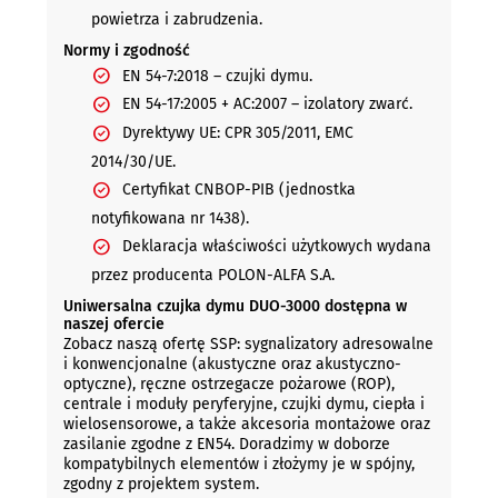
powietrza i zabrudzenia.
Normy i zgodność
EN 54-7:2018 – czujki dymu.
EN 54-17:2005 + AC:2007 – izolatory zwarć.
Dyrektywy UE: CPR 305/2011, EMC
2014/30/UE.
Certyfikat CNBOP-PIB (jednostka
notyfikowana nr 1438).
Deklaracja właściwości użytkowych wydana
przez producenta POLON-ALFA S.A.
Uniwersalna czujka dymu DUO-3000 dostępna w
naszej ofercie
Zobacz naszą ofertę SSP: sygnalizatory adresowalne
i konwencjonalne (akustyczne oraz akustyczno-
optyczne), ręczne ostrzegacze pożarowe (ROP),
centrale i moduły peryferyjne, czujki dymu, ciepła i
wielosensorowe, a także akcesoria montażowe oraz
zasilanie zgodne z EN54. Doradzimy w doborze
kompatybilnych elementów i złożymy je w spójny,
zgodny z projektem system.