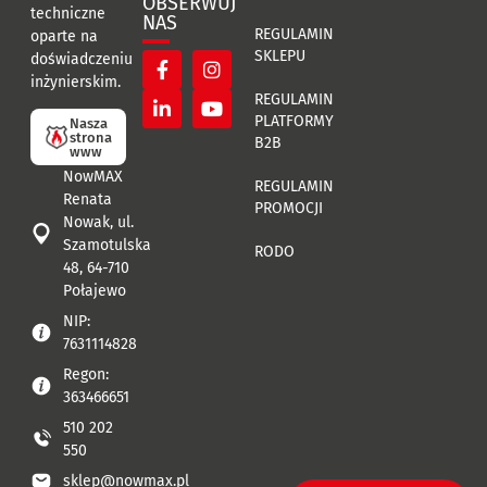
OBSERWUJ
techniczne
NAS
REGULAMIN
oparte na
SKLEPU
doświadczeniu
inżynierskim.
REGULAMIN
PLATFORMY
Nasza
strona
B2B
www
NowMAX
REGULAMIN
Renata
PROMOCJI
Nowak, ul.
Szamotulska
RODO
48, 64-710
Połajewo
NIP:
7631114828
Regon:
363466651
510 202
550
sklep@nowmax.pl