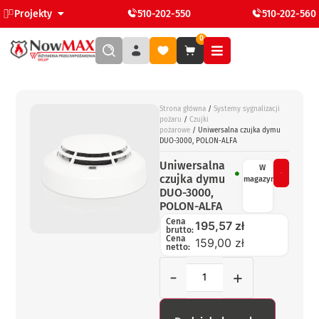
Projekty
510-202-550
510-202-560
0
Strona główna
/
Systemy sygnalizacji
pożaru
/
Czujki
pożarowe
/ Uniwersalna czujka dymu
DUO-3000, POLON-ALFA
Uniwersalna
W
czujka dymu
magazynie
DUO-3000,
POLON-ALFA
Cena
195,57
zł
brutto:
Cena
159,00 zł
netto:
-
+