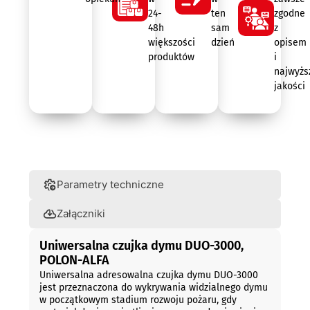
24-
ten
zgodne
48h
sam
z
większości
dzień
opisem
produktów
i
najwyżs
jakości
Opis
Parametry techniczne
Załączniki
Uniwersalna czujka dymu DUO-3000,
POLON-ALFA
Uniwersalna adresowalna czujka dymu DUO-3000
jest przeznaczona do wykrywania widzialnego dymu
w początkowym stadium rozwoju pożaru, gdy