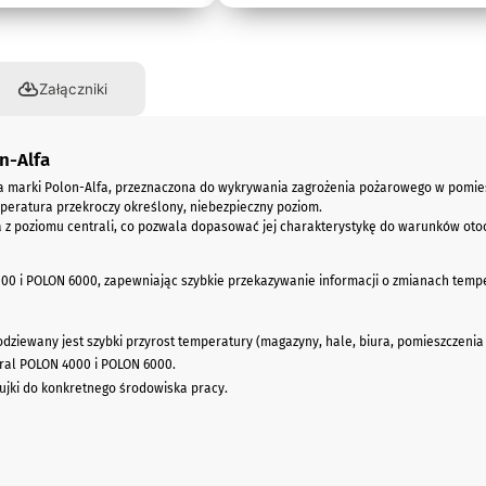
Załączniki
n-Alfa
 marki Polon-Alfa, przeznaczona do wykrywania zagrożenia pożarowego w pomiesz
peratura przekroczy określony, niebezpieczny poziom.
a z poziomu centrali, co pozwala dopasować jej charakterystykę do warunków ot
0 i POLON 6000, zapewniając szybkie przekazywanie informacji o zmianach temper
ziewany jest szybki przyrost temperatury (magazyny, hale, biura, pomieszczenia 
ral POLON 4000 i POLON 6000.
jki do konkretnego środowiska pracy.