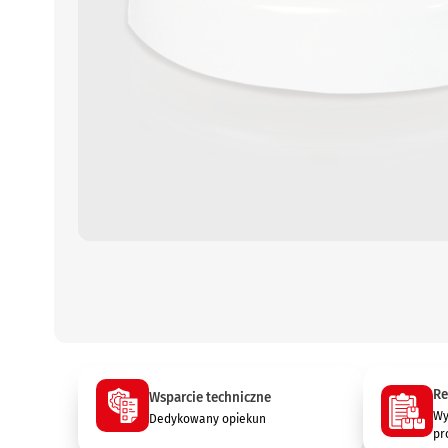
Re
Wsparcie techniczne
Wy
Dedykowany opiekun
pr