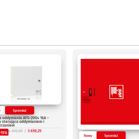
y
Sprzedaż
a oddymiania AFG-2004 16A –
a sterująca oddymianiem i
trzaniem
4 305,00
3 659,25
-15%
Nowy
Sprzedaż