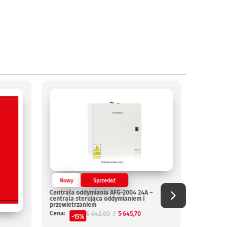
Nowy
Sprzedaż
Nowy
Centrala oddymiania AFG-2004 24A –
Centrala
centrala sterująca oddymianiem i
Cena:
przewietrzaniem
-
Cena:
6 642,00
5 645,70
-15%