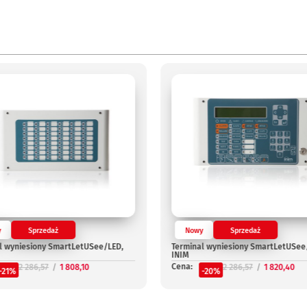
y
Sprzedaż
Nowy
Sprzedaż
l wyniesiony SmartLetUSee/LED,
Terminal wyniesiony SmartLetUSee
INIM
Cena:
2 286,57
1 808,10
2 286,57
1 820,40
-21%
-20%