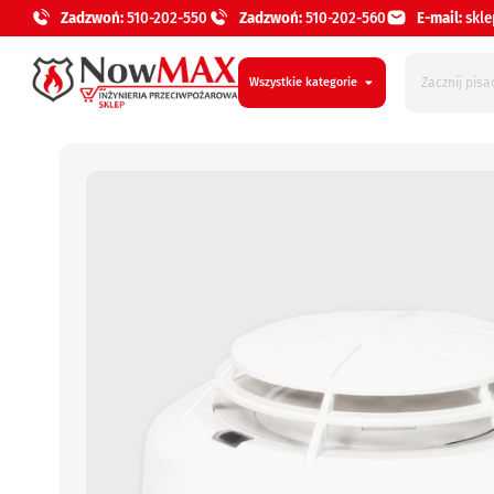
Zadzwoń:
510-202-550
Zadzwoń:
510-202-560
E-mail:
skl
Wszystkie kategorie