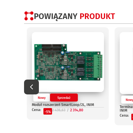
POWIĄZANY
PRODUKT
Nowy
Sprzedaż
Now
OUT, INIM
Moduł rozszerzeń SmartLoop/2L, INIM
Termina
Cena:
2 436,63
2 314,80
INIM
-5%
Cena: