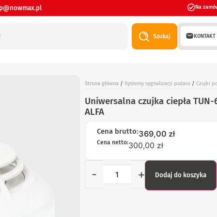
ep@nowmax.pl
Na zamó
KONTAKT
Szukaj
Strona główna
/
Systemy sygnalizacji pożaru
/
Czujki p
Uniwersalna czujka ciepła TUN
ALFA
Cena brutto:
369,00
zł
Cena netto:
300,00 zł
-
+
Dodaj do koszyka