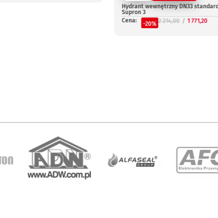
Hydrant wewnętrzny DN33 standar
Supron 3
Cena:
2 214,00
1 771,20
-20%