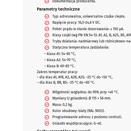
Dokumentacja producenta.
Parametry techniczne
Typ: adresowalna, uniwersalna czujka ciepła.
Napięcie pracy: 16,5–24,6 V DC.
Pobór prądu w stanie dozorowania: ≤ 150 µA.
Klasy czujki (wg PN-EN 54-5): A1, A2, B, A2S, BS, A1
Tryby działania: nadmiarowy lub różniczkowo-na
Statyczna temperatura zadziałania:
– klasa A1: 54–65 °C,
– klasa A2: 54–70 °C,
– klasa B: 69–85 °C.
Zakres temperatur pracy:
– dla klas A1, A1R, A2, A2R, A2S: –25 °C do +50 °C,
– dla klas B, BR, BS: –25 °C do +65 °C.
Wilgotność względna: do 95% przy +40 °C.
Wymiary (z gniazdem): Ø 115 × 56 mm.
Masa: 0,2 kg.
Kolor obudowy: biały (RAL 9003).
Programowanie adresu: z poziomu centrali.
Gniazdo współpracujące: G-40.