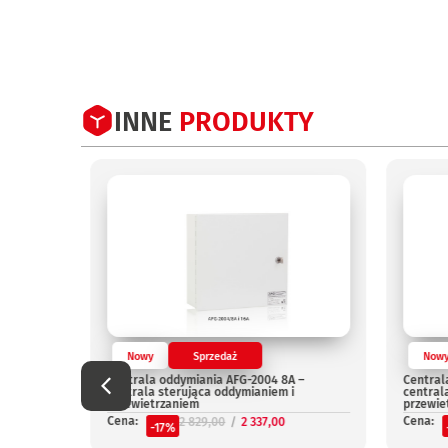
INNE
PRODUKTY
Nowy
Sprzedaż
Now
Centrala oddymiania AFG-2004 8A –
Central
centrala sterująca oddymianiem i
central
przewietrzaniem
przewie
Cena:
Cena:
2 829,00
2 337,00
-17%