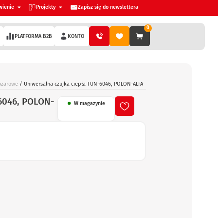
wienie
Projekty
Zapisz się do newslettera
0
PLATFORMA B2B
KONTO
ożarowe
/ Uniwersalna czujka ciepła TUN-6046, POLON-ALFA
-6046, POLON-
W magazynie