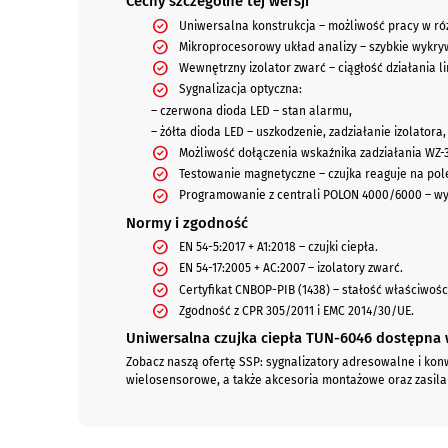
Cechy szczególne tej wersji
Uniwersalna konstrukcja – możliwość pracy w r
Mikroprocesorowy układ analizy – szybkie wykry
Wewnętrzny izolator zwarć – ciągłość działania li
Sygnalizacja optyczna:
– czerwona dioda LED – stan alarmu,
– żółta dioda LED – uszkodzenie, zadziałanie izolatora
Możliwość dołączenia wskaźnika zadziałania WZ-3
Testowanie magnetyczne – czujka reaguje na pol
Programowanie z centrali POLON 4000/6000 – 
Normy i zgodność
EN 54-5:2017 + A1:2018 – czujki ciepła.
EN 54-17:2005 + AC:2007 – izolatory zwarć.
Certyfikat CNBOP-PIB (1438) – stałość właściwośc
Zgodność z CPR 305/2011 i EMC 2014/30/UE.
Uniwersalna czujka ciepła TUN-6046 dostępna w
Zobacz naszą ofertę SSP: sygnalizatory adresowalne i konw
wielosensorowe, a także akcesoria montażowe oraz zasila