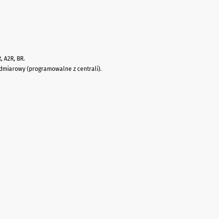
R, A2R, BR.
dmiarowy (programowalne z centrali).