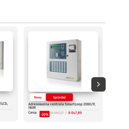
Nowy
Sprzedaż
/LCD,
Adresowalna centrala SmartLoop 2080/P,
Nowy
INIM
Cena:
10 060,17
8 047,89
Adresowa
-20%
G, INIM
Cena:
-