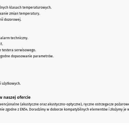
óżnych klasach temperaturowych.
wanie zmian temperatury.
nii dozorowej.
, alarm techniczny.
1.
e testera serwisowego.
wygodne dopasowanie parametrów.
i użytkowych.
 naszej ofercie
encjonalne (akustyczne oraz akustyczno-optyczne), ręczne ostrzegacze pożarowe (
nie zgodne z EN54. Doradzimy w doborze kompatybilnych elementów i złożymy je w