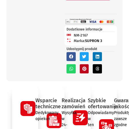
Dodatkowe informacje
NM-2167
Marka:
SUPRON 3
Udostępnij produkt
Wsparcie
Realizacja
Szybkie
Gwara
techniczne
zamówień
ofertowanie
jakośc
Dedykowany
Wysyłka
Odpowiadamy
Produkt
opiekun
w
w
zawsze
24-
ten
zgodne