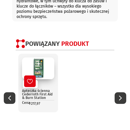
hydrantowe, w tym uchwyty do klucza do zasuw i
klucze do łączników – wszystko dla wysokiego
poziomu bezpieczeństwa pożarowego i skutecznej
ochrony sprzętu.
POWIĄZANY
PRODUKT
Nowy
No
Apteczka ścienna
Aptec
Cederroth First Aid
pomo
& Burn Station
13157
Cena:
Cena:
1 217,97
1