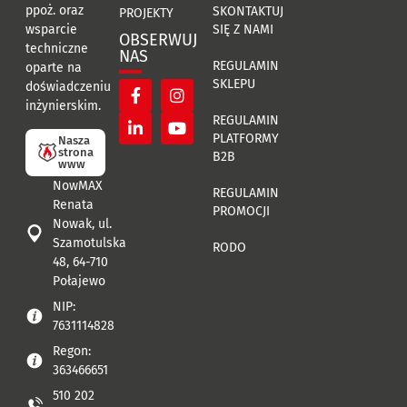
ppoż. oraz
SKONTAKTUJ
PROJEKTY
SIĘ Z NAMI
wsparcie
OBSERWUJ
techniczne
NAS
REGULAMIN
oparte na
SKLEPU
doświadczeniu
inżynierskim.
REGULAMIN
PLATFORMY
Nasza
strona
B2B
www
NowMAX
REGULAMIN
Renata
PROMOCJI
Nowak, ul.
Szamotulska
RODO
48, 64-710
Połajewo
NIP:
7631114828
Regon:
363466651
510 202