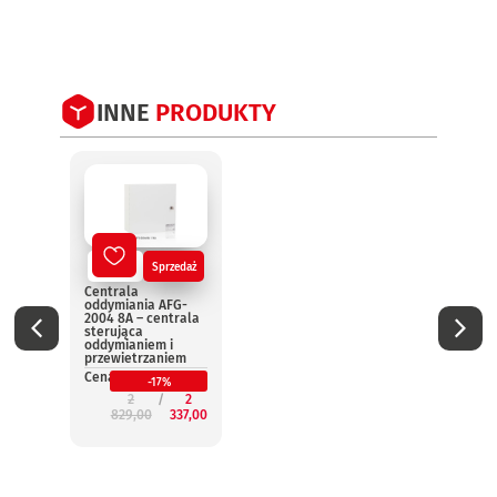
INNE
PRODUKTY
Nowy
Sprzedaż
No
Centrala
Centr
oddymiania AFG-
oddym
2004 8A – centrala
2004 
sterująca
steru
oddymianiem i
oddym
przewietrzaniem
przew
Cena:
Cena:
-17%
2
2
829,00
337,00
3