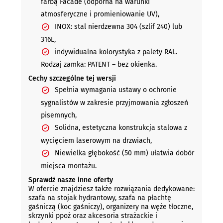
farbą Facade (odporna na warunki
atmosferyczne i promieniowanie UV),
INOX: stal nierdzewna 304 (szlif 240) lub
316L,
indywidualna kolorystyka z palety RAL.
Rodzaj zamka: PATENT – bez okienka.
Cechy szczególne tej wersji
Spełnia wymagania ustawy o ochronie
sygnalistów w zakresie przyjmowania zgłoszeń
pisemnych,
Solidna, estetyczna konstrukcja stalowa z
wycięciem laserowym na drzwiach,
Niewielka głębokość (50 mm) ułatwia dobór
miejsca montażu.
Sprawdź nasze inne oferty
W ofercie znajdziesz także rozwiązania dedykowane:
szafa na stojak hydrantowy, szafa na płachtę
gaśniczą (koc gaśniczy), organizery na węże tłoczne,
skrzynki ppoż oraz akcesoria strażackie i