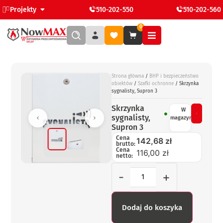
Projekty
510-202-550
510-202-560
0
Strona główna
/
BHP i bezpieczeństwo
obiektów
/
Szafki ochronne
/ Skrzynka
sygnalisty, Supron 3
Skrzynka
W
sygnalisty,
magazynie
Supron 3
Cena
142,68
zł
brutto:
Cena
116,00 zł
netto:
-
+
Dodaj do koszyka