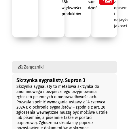
48h
sam
z
większości
dzień
opisem
produktów
i
najwyżs
jakości
Opis
Załączniki
Skrzynka sygnalisty, Supron 3
Skrzynka sygnalisty to metalowa skrzynka do
anonimowego i bezpiecznego przyjmowania
zgłoszeń pisemnych o nieprawidłowościach.
Pozwala spełnić wymagania ustawy z 14 czerwca
2024 r. o ochronie sygnalistów – zgodnie z art. 26
zgłoszenia wewnętrzne muszą być możliwe ustnie
lub pisemnie, a pisemnie także w postaci
papierowej. Zgłoszenia składa się poprzez
pozostawienie dokumentów w skrzynce.