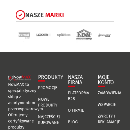
NASZE
MARKI
PRODUKTY
NASZA
MOJE
FIRMA
KONTO
NowMAX to
PROMOCJE
specjalistyczny
PLATFORMA
ZAMÓWIENIA
sklep z
B2B
NOWE
asortymentem
WSPARCIE
PRODUKTY
przeciwpożarowym.
O FIRMIE
Oferujemy
ZWROTY I
NAJCZĘŚCIEJ
certyfikowane
BLOG
REKLAMACJE
KUPOWANE
produkty