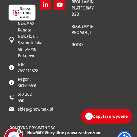
REGULAMIN
PLATFORMY
Nasza
strona
B2B
www
NowMAX
REGULAMIN
Renata
PROMOCJI
Nowak, ul.
Szamotulska
RODO
48, 64-710
Połajewo
NIP:
7631114828
Regon:
363466651
510 202
550
sklep@nowmax.pl
✉
Zapytaj o wycenę
POLITYKA PRYWATNOŚCI
© 2026 |
NowMAX Wszystkie prawa zastrzeżone