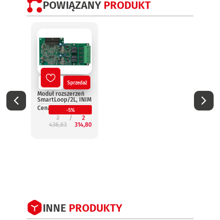
POWIĄZANY
PRODUKT
Nowy
Sprzedaż
No
Moduł rozszerzeń
Termi
SmartLoop/2L, INIM
wynie
Smar
Cena:
-5%
INIM
2
2
Cena:
436,63
314,80
2
INNE
PRODUKTY