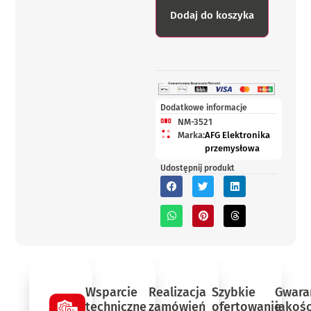
Dodaj do koszyka
Dodatkowe informacje
NM-3521
Marka:
AFG Elektronika
przemysłowa
Udostępnij produkt
Wsparcie
Realizacja
Szybkie
Gwara
techniczne
zamówień
ofertowanie
jakośc