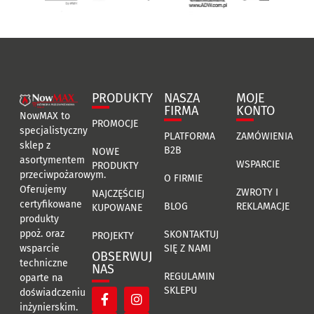
PRODUKTY
NASZA
MOJE
FIRMA
KONTO
NowMAX to
PROMOCJE
specjalistyczny
PLATFORMA
ZAMÓWIENIA
sklep z
B2B
NOWE
asortymentem
WSPARCIE
PRODUKTY
przeciwpożarowym.
O FIRMIE
Oferujemy
ZWROTY I
NAJCZĘŚCIEJ
certyfikowane
BLOG
REKLAMACJE
KUPOWANE
produkty
ppoż. oraz
SKONTAKTUJ
PROJEKTY
SIĘ Z NAMI
wsparcie
OBSERWUJ
techniczne
NAS
REGULAMIN
oparte na
SKLEPU
doświadczeniu
inżynierskim.