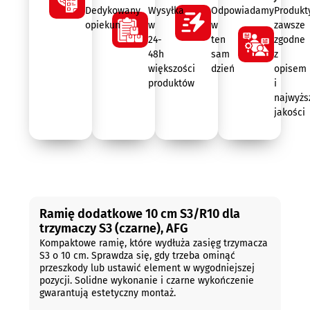
Dedykowany
Wysyłka
Odpowiadamy
Produkt
opiekun
w
w
zawsze
24-
ten
zgodne
48h
sam
z
większości
dzień
opisem
produktów
i
najwyżs
jakości
Opis
Ramię dodatkowe 10 cm S3/R10 dla
trzymaczy S3 (czarne), AFG
Kompaktowe ramię, które wydłuża zasięg trzymacza
S3 o 10 cm. Sprawdza się, gdy trzeba ominąć
przeszkody lub ustawić element w wygodniejszej
pozycji. Solidne wykonanie i czarne wykończenie
gwarantują estetyczny montaż.