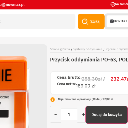
ep@nowmax.pl
Na zamó
KONTAKT
Szukaj
Strona główna
/
Systemy oddymiania
/
Ręczne przycis
Przycisk oddymiania PO-63, PO
Cena brutto:
258,30
zł
232,47
Cena netto:
189,00 zł
Najniższa cena w promocji (30 dni): 189,00 zł
-
+
Dodaj do koszyka