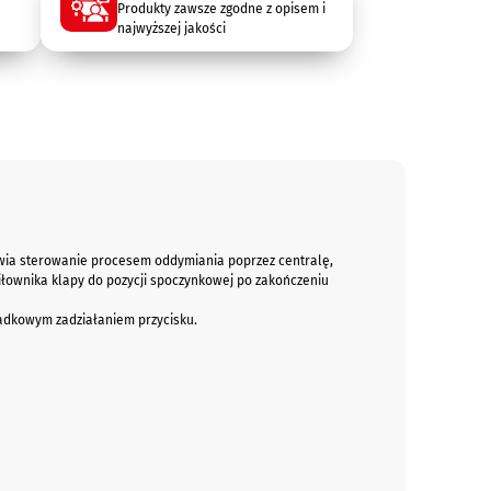
Produkty zawsze zgodne z opisem i
najwyższej jakości
wia sterowanie procesem oddymiania poprzez centralę,
iłownika klapy do pozycji spoczynkowej po zakończeniu
adkowym zadziałaniem przycisku.