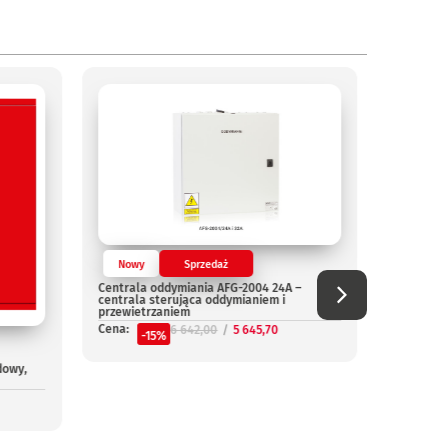
Nowy
Sprzedaż
Nowy
Centrala oddymiania AFG-2004 24A –
Centrala
centrala sterująca oddymianiem i
Cena:
przewietrzaniem
-
Cena:
6 642,00
5 645,70
-15%
dowy,