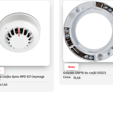
Nowy
y
Gniazdo GNP18 do czujki OSD23
a czujka dymu MPD 821 (wymaga
Cena:
19,68
)
147,60