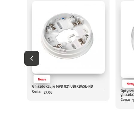
24V
Nowy
Now
Gniazdo czujki MPD 821 UBFXBASE-ND
Optyczn
Cena:
27,06
gniazda
Cena: