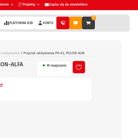
wienie
Projekty
Zapisz się do newslettera
0
PLATFORMA B2B
KONTO
ki oddymiania
/ Przycisk oddymiania PO-63, POLON-ALFA
LON-ALFA
W magazynie
zł