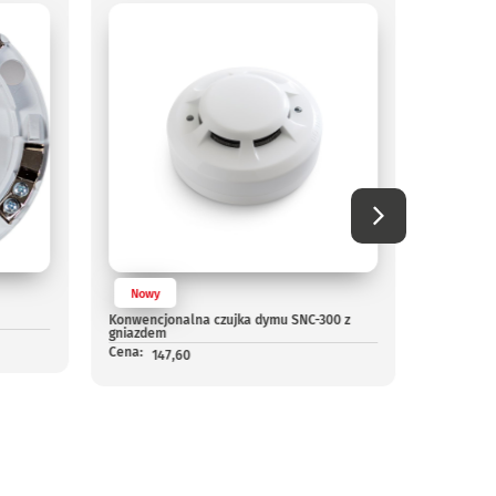
Nowy
Nowy
Konwencjonalna czujka dymu SNC-300 z
Zestaw m
gniazdem
Cena:
19
Cena:
147,60