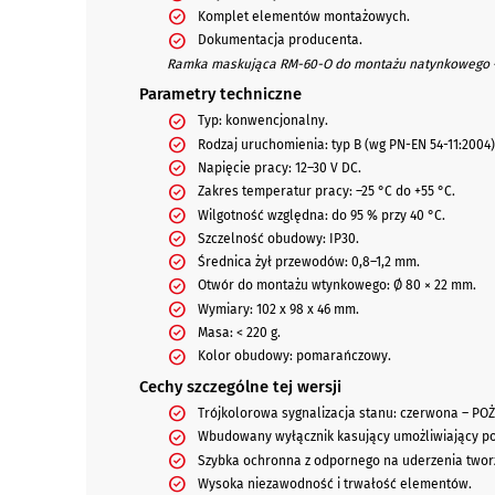
Komplet elementów montażowych.
Dokumentacja producenta.
Ramka maskująca RM-60-O do montażu natynkowego 
Parametry techniczne
Typ: konwencjonalny.
Rodzaj uruchomienia: typ B (wg PN-EN 54-11:2004)
Napięcie pracy: 12–30 V DC.
Zakres temperatur pracy: –25 °C do +55 °C.
Wilgotność względna: do 95 % przy 40 °C.
Szczelność obudowy: IP30.
Średnica żył przewodów: 0,8–1,2 mm.
Otwór do montażu wtynkowego: Ø 80 × 22 mm.
Wymiary: 102 x 98 x 46 mm.
Masa: < 220 g.
Kolor obudowy: pomarańczowy.
Cechy szczególne tej wersji
Trójkolorowa sygnalizacja stanu: czerwona – POŻ
Wbudowany wyłącznik kasujący umożliwiający po
Szybka ochronna z odpornego na uderzenia twor
Wysoka niezawodność i trwałość elementów.