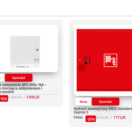
y
Sprzedaż
a oddymiania AFG-2004 16A –
a sterująca oddymianiem i
trzaniem
4 305,00
3 659,25
-15%
Nowy
Sprzedaż
Hydrant wewnętrzny DN33 standar
Supron 3
Cena:
2 214,00
1 771,20
-20%