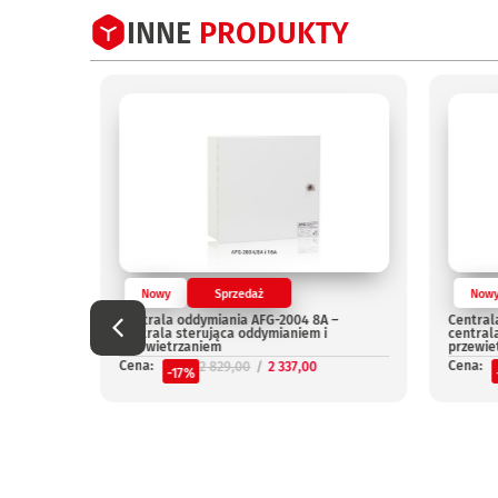
INNE
PRODUKTY
Nowy
Sprzedaż
Now
Centrala oddymiania AFG-2004 8A –
Central
centrala sterująca oddymianiem i
central
przewietrzaniem
przewie
Cena:
Cena:
2 829,00
2 337,00
-17%
niepal