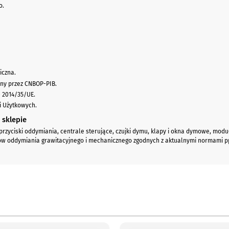
o.
iczna.
any przez CNBOP-PIB.
 2014/35/UE.
i Użytkowych.
 sklepie
rzyciski oddymiania, centrale sterujące, czujki dymu, klapy i okna dymowe, mo
ów oddymiania grawitacyjnego i mechanicznego zgodnych z aktualnymi normami p