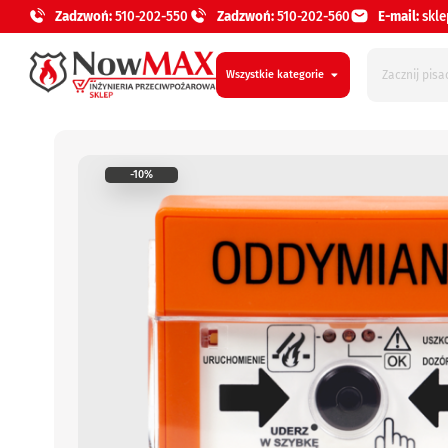
Zadzwoń:
510-202-550
Zadzwoń:
510-202-560
E-mail:
skl
Wszystkie kategorie
-10%