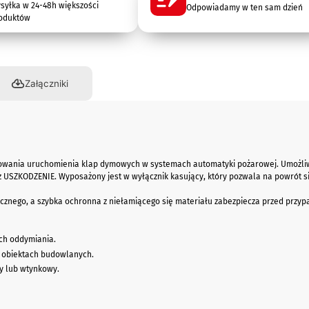
syłka w 24-48h większości
Odpowiadamy w ten sam dzień
oduktów
Załączniki
icjowania uruchomienia klap dymowych w systemach automatyki pożarowej. Umożli
z USZKODZENIE. Wyposażony jest w wyłącznik kasujący, który pozwala na powrót s
nego, a szybka ochronna z niełamiącego się materiału zabezpiecza przed przyp
ch oddymiania.
 obiektach budowlanych.
y lub wtynkowy.