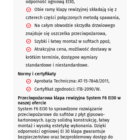
odporność ogniową EI30,
Obie ramy klapy rewizyjnej składają się z
czterech części połączonych metodą spawania,
Na całym obwodzie skrzydła drzwiowego
znajduje się uszczelka przeciwpożarowa,
Szybki i łatwy montaż w sufitach ppoż,
Atrakcyjna cena, możliwość dostawy w
krótkim terminie, dostępne wymiary
standardowe i niestandardowe.
Normy i certyfikaty
Aprobata Techniczna: AT-15-7848/2011,
Certyfikat zgodności: ITB-2090/W.
Przeciwpożarowa klapa rewizyjna System F6 EI30 w
naszej ofercie
System F6 EI30 to sprawdzone rozwiązanie
przeciwpożarowe do sufitów z płyt gipsowo-
kartonowych. Łączy solidną konstrukcję, łatwy
montaż i wysoką estetykę wykonania. Dzięki
odporności ogniowej EI 30 klapa gwarantuje
bezpieczeństwo oraz bezproblemowy dostęp do