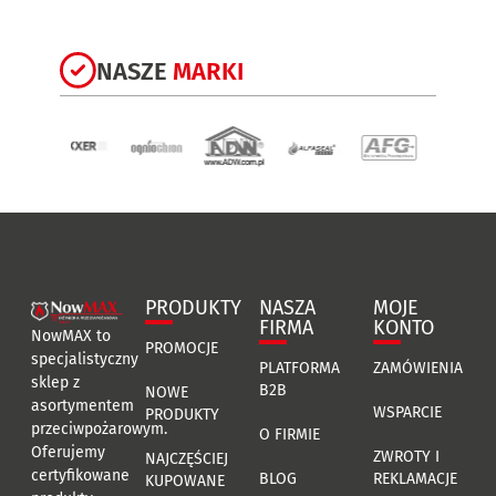
NASZE
MARKI
PRODUKTY
NASZA
MOJE
FIRMA
KONTO
NowMAX to
PROMOCJE
specjalistyczny
PLATFORMA
ZAMÓWIENIA
sklep z
B2B
NOWE
asortymentem
WSPARCIE
PRODUKTY
przeciwpożarowym.
O FIRMIE
Oferujemy
ZWROTY I
NAJCZĘŚCIEJ
certyfikowane
BLOG
REKLAMACJE
KUPOWANE