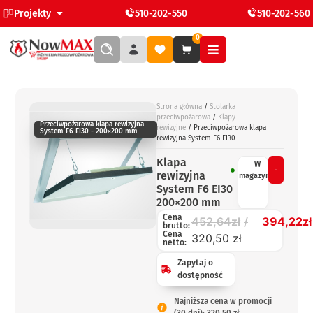
Projekty
510-202-550
510-202-560
0
Strona główna
/
Stolarka
przeciwpożarowa
/
Klapy
Przeciwpożarowa klapa rewizyjna
rewizyjne
/ Przeciwpożarowa klapa
System F6 EI30 - 200×200 mm
rewizyjna System F6 EI30
Klapa
W
rewizyjna
magazynie
System F6 EI30
200×200 mm
Cena
452,64
zł
394,22
zł
brutto:
Cena
320,50 zł
netto:
Zapytaj o
dostępność
Najniższa cena w promocji