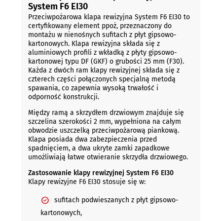
System F6 EI30
Przeciwpożarowa klapa rewizyjna System F6 EI30 to
certyfikowany element ppoż, przeznaczony do
montażu w nienośnych sufitach z płyt gipsowo-
kartonowych. Klapa rewizyjna składa się z
aluminiowych profili z wkładką z płyty gipsowo-
kartonowej typu DF (GKF) o grubości 25 mm (F30).
Każda z dwóch ram klapy rewizyjnej składa się z
czterech części połączonych specjalną metodą
spawania, co zapewnia wysoką trwałość i
odporność konstrukcji.
Między ramą a skrzydłem drzwiowym znajduje się
szczelina szerokości 2 mm, wypełniona na całym
obwodzie uszczelką przeciwpożarową piankową.
Klapa posiada dwa zabezpieczenia przed
spadnięciem, a dwa ukryte zamki zapadkowe
umożliwiają łatwe otwieranie skrzydła drzwiowego.
Zastosowanie klapy rewizyjnej System F6 EI30
Klapy rewizyjne F6 EI30 stosuje się w:
sufitach podwieszanych z płyt gipsowo-
kartonowych,