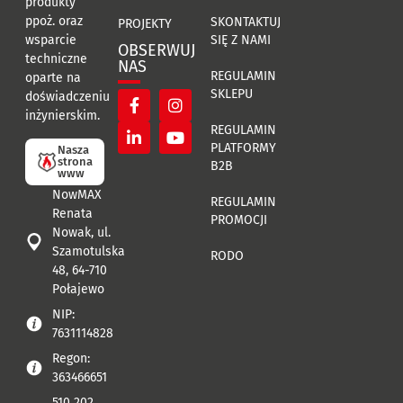
produkty
ppoż. oraz
SKONTAKTUJ
PROJEKTY
SIĘ Z NAMI
wsparcie
OBSERWUJ
techniczne
NAS
REGULAMIN
oparte na
SKLEPU
doświadczeniu
inżynierskim.
REGULAMIN
PLATFORMY
Nasza
strona
B2B
www
NowMAX
REGULAMIN
Renata
PROMOCJI
Nowak, ul.
Szamotulska
RODO
48, 64-710
Połajewo
NIP:
7631114828
Regon:
363466651
510 202