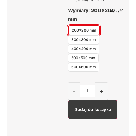
(30 dni): 320,50 zł
Wymiary:
200×200
Wyczyść
mm
200×200 mm
300×300 mm
400×400 mm
500×500 mm
600×600 mm
-
+
Dodaj do koszyka