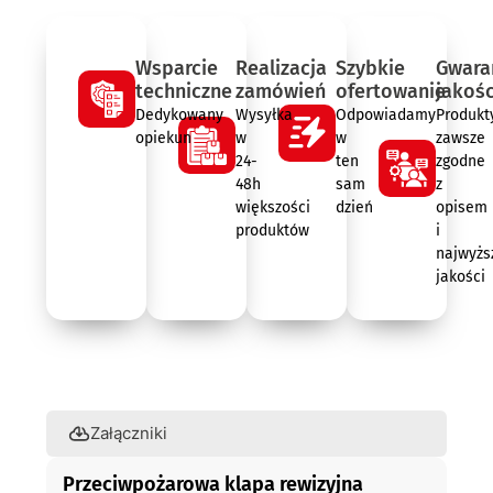
Wsparcie
Realizacja
Szybkie
Gwara
techniczne
zamówień
ofertowanie
jakośc
Dedykowany
Wysyłka
Odpowiadamy
Produkt
opiekun
w
w
zawsze
24-
ten
zgodne
48h
sam
z
większości
dzień
opisem
produktów
i
najwyżs
jakości
Opis
Załączniki
Przeciwpożarowa klapa rewizyjna