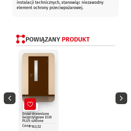
instalacji technicznych, stanowiąc niezawodny
element ochrony przeciwpożarowej.
POWIĄZANY
PRODUKT
No
Drzwi
EI60 
bezpr
Nowy
szklo
dwus
Drzwi drewniane
Cena:
bezprzylgowe EI30
1
PLUS szklone
Cena:
7 163,52