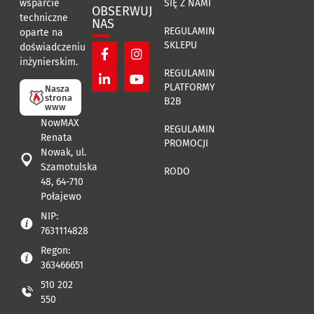
SIĘ Z NAMI
wsparcie
OBSERWUJ
techniczne
NAS
REGULAMIN
oparte na
SKLEPU
doświadczeniu
inżynierskim.
REGULAMIN
PLATFORMY
Nasza
strona
B2B
www
NowMAX
REGULAMIN
Renata
PROMOCJI
Nowak, ul.
Szamotulska
RODO
48, 64-710
Połajewo
NIP:
7631114828
Regon:
363466651
510 202
550