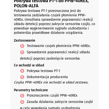
Pokrywa testowa PT-1 do PPW-40REx,
POLON-ALFA
Pokrywa testowa PT-1 przeznaczona jest do
testowania zadziałania czujek płomienia PPW-
40REx. Umożliwia sprawdzenie poprawności reakcji
układu detekcji poprzez zakrycie sensorów czujki, co
powoduje wygenerowanie sygnału uszkodzenia i
potwierdza prawidłowe działanie urządzenia.
Zastosowanie
Testowanie czujek płomienia PPW-40REx.
Sprawdzenie poprawności reakcji układu
detekcji poprzez zasłonięcie sensorów.
Co wchodzi w skład
Pokrywa testowa PT-1
Dokumentacja producenta
Czujka PPW-40REx nie wchodzi w skład zestawu.
Parametry techniczne
Przeznaczenie: czujki PPW-40REx
Zasada działania: zakrycie sensorów czujki
w celu wywołania sygnału uszkodzenia