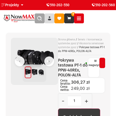
Projekty
510-202-550
510-202-560
0
Strona główna
/
Serwis i konserwacja
systemów ppoż
/
Akcesoria serwisowe
systemów ppoż
/ Pokrywa testowa PT-1
do PPW-40REx, POLON-ALFA
Pokrywa
W
testowa PT-1 do
magazynie
PPW-40REx,
POLON-ALFA
Cena
306,27
zł
brutto:
Cena
249,00 zł
netto:
-
+