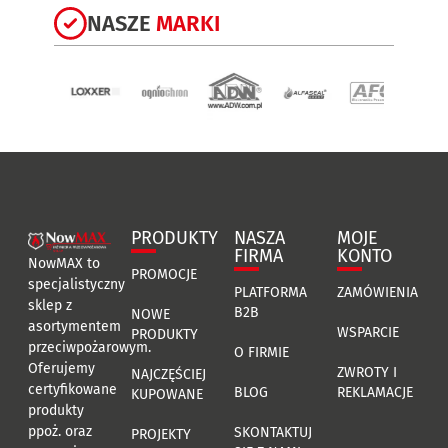
NASZE
MARKI
PRODUKTY
NASZA
MOJE
FIRMA
KONTO
NowMAX to
PROMOCJE
specjalistyczny
PLATFORMA
ZAMÓWIENIA
sklep z
B2B
NOWE
asortymentem
WSPARCIE
PRODUKTY
przeciwpożarowym.
O FIRMIE
Oferujemy
ZWROTY I
NAJCZĘŚCIEJ
certyfikowane
BLOG
REKLAMACJE
KUPOWANE
produkty
ppoż. oraz
SKONTAKTUJ
PROJEKTY