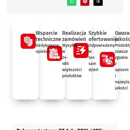
Wsparcie
Realizacja
Szybkie
Gwara
techniczne
zamówień
ofertowanie
jakośc
Dedykowany
Wysyłka
Odpowiadamy
Produkt
opiekun
w
w
zawsze
24-
ten
zgodne
48h
sam
z
większości
dzień
opisem
produktów
i
najwyżs
jakości
Opis