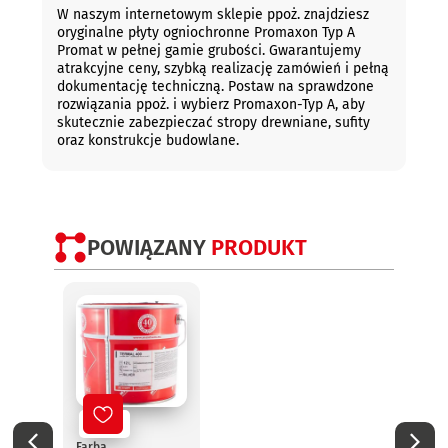
W naszym internetowym sklepie ppoż. znajdziesz
oryginalne płyty ogniochronne Promaxon Typ A
Promat w pełnej gamie grubości. Gwarantujemy
atrakcyjne ceny, szybką realizację zamówień i pełną
dokumentację techniczną. Postaw na sprawdzone
rozwiązania ppoż. i wybierz Promaxon-Typ A, aby
skutecznie zabezpieczać stropy drewniane, sufity
oraz konstrukcje budowlane.
POWIĄZANY
PRODUKT
Nowy
No
Farba
Farba