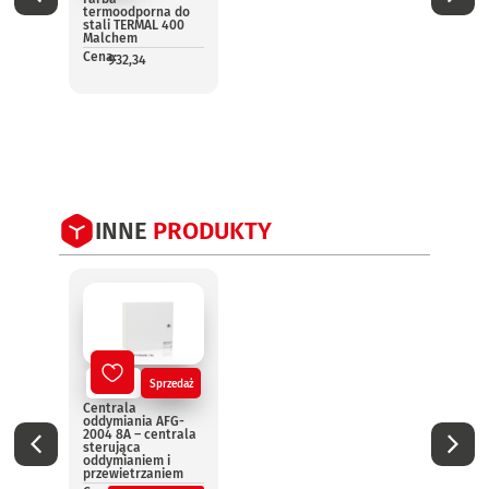
termoodporna do
term
stali TERMAL 400
srebr
Malchem
TERMA
Malc
Cena:
932,34
Cena:
4
INNE
PRODUKTY
Nowy
Sprzedaż
No
Centrala
Centr
oddymiania AFG-
oddym
2004 8A – centrala
2004 
sterująca
steru
oddymianiem i
oddym
przewietrzaniem
przew