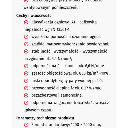
przechowywać płyty w suchym i dobrze
wentylowanym pomieszczeniu.
Cechy i właściwości
Klasyfikacja ogniowa: A1 – całkowita
niepalność wg EN 13501-1,
wysoka odporność na działanie ognia,
gładkie, matowe wykończenie powierzchni,
stabilność i wytrzymałość – wytrzymałość
na zginanie ok. 4,5 N/mm²,
odporność na ściskanie – ok. 6,6 N/mm²,
gęstość objętościowa: ok. 850 kg/m³ ±10%,
niski opór dyfuzyjny pary wodnej μ: 5,0,
przewodność cieplna λ: ok. 0,27 W/mK,
bezazbestowe i samonośne,
odporne na wilgoć, nie tracą właściwości z
upływem czasu.
Parametry techniczne produktu
Format standardowy: 1200 × 2500 mm,