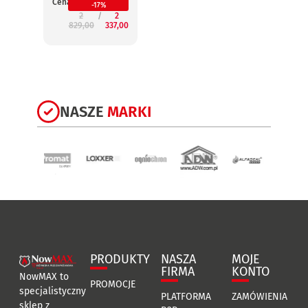
Cena:
Cena:
-17%
2
2
829,00
337,00
3
NASZE
MARKI
PRODUKTY
NASZA
MOJE
FIRMA
KONTO
NowMAX to
PROMOCJE
specjalistyczny
PLATFORMA
ZAMÓWIENIA
sklep z