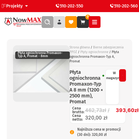
Projekty
510-202-550
510-202-560
0
Strona główna
/
Bierne zabezpieczenia
PPOŻ
/
Płyty ogniochronne
/ Płyta
Płyta ogniochronna Promaxon-
Typ A, Promat - 8mm
ogniochronna Promaxon-Typ A,
Promat
Płyta
W
ogniochronna
magazynie
Promaxon-Typ
A 8 mm (1200 ×
2500 mm),
Promat
Cena
462,73
zł
393,60
zł
brutto:
Cena
320,00 zł
netto:
Najniższa cena w promocji
(30 dni): 320,00 zł