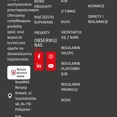
B2B
NOWE
asortymentem
WSPARCIE
PRODUKTY
przeciwpożarowym.
O FIRMIE
Oferujemy
ZWROTY I
NAJCZĘŚCIEJ
certyfikowane
BLOG
REKLAMACJE
KUPOWANE
produkty
ppoż. oraz
SKONTAKTUJ
PROJEKTY
SIĘ Z NAMI
wsparcie
OBSERWUJ
techniczne
NAS
REGULAMIN
oparte na
SKLEPU
doświadczeniu
inżynierskim.
REGULAMIN
PLATFORMY
Nasza
strona
B2B
www
NowMAX
REGULAMIN
Renata
PROMOCJI
Nowak, ul.
Szamotulska
RODO
48, 64-710
Połajewo
NIP: