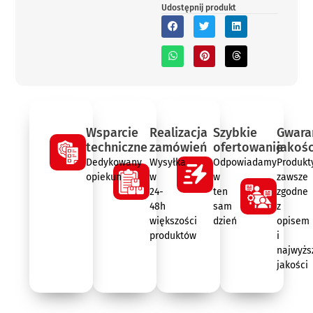
Udostępnij produkt
Wsparcie
Realizacja
Szybkie
Gwara
techniczne
zamówień
ofertowanie
jakośc
Dedykowany
Wysyłka
Odpowiadamy
Produkt
opiekun
w
w
zawsze
24-
ten
zgodne
48h
sam
z
większości
dzień
opisem
produktów
i
najwyżs
jakości