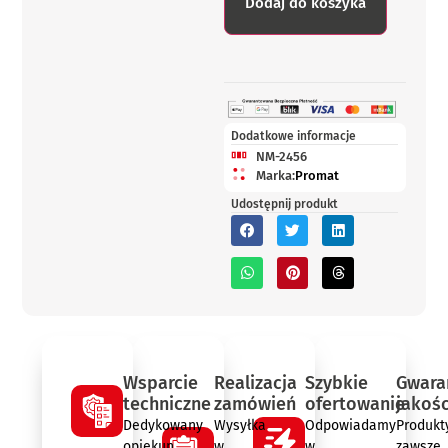
Dodaj do koszyka
Dodatkowe informacje
NM-2456
Marka:
Promat
Udostępnij produkt
Wsparcie
Realizacja
Szybkie
Gwara
techniczne
zamówień
ofertowanie
jakośc
Dedykowany
Wysyłka
Odpowiadamy
Produkt
opiekun
w
w
zawsze