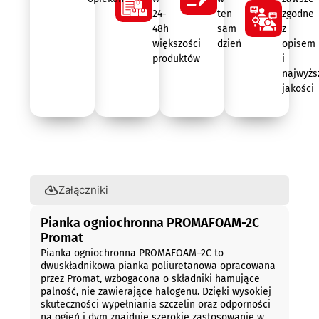
24-
ten
zgodne
48h
sam
z
większości
dzień
opisem
produktów
i
najwyżs
jakości
Opis
Załączniki
Pianka ogniochronna PROMAFOAM-2C
Promat
Pianka ogniochronna PROMAFOAM–2C to
dwuskładnikowa pianka poliuretanowa opracowana
przez Promat, wzbogacona o składniki hamujące
palność, nie zawierające halogenu. Dzięki wysokiej
skuteczności wypełniania szczelin oraz odporności
na ogień i dym znajduje szerokie zastosowanie w