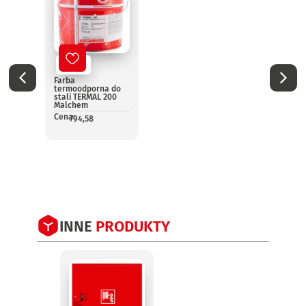
Nowy
No
Farba
Impre
termoodporna do
ognio
stali TERMAL 200
drewn
Malchem
Cena:
1
Cena:
794,58
INNE
PRODUKTY