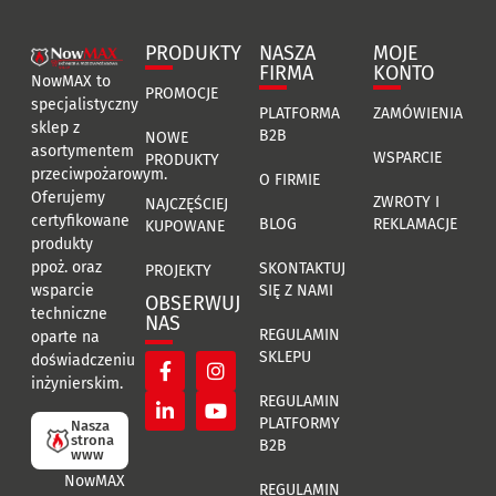
PRODUKTY
NASZA
MOJE
FIRMA
KONTO
NowMAX to
PROMOCJE
specjalistyczny
PLATFORMA
ZAMÓWIENIA
sklep z
B2B
NOWE
asortymentem
WSPARCIE
PRODUKTY
przeciwpożarowym.
O FIRMIE
Oferujemy
ZWROTY I
NAJCZĘŚCIEJ
certyfikowane
BLOG
REKLAMACJE
KUPOWANE
produkty
ppoż. oraz
SKONTAKTUJ
PROJEKTY
SIĘ Z NAMI
wsparcie
OBSERWUJ
techniczne
NAS
REGULAMIN
oparte na
SKLEPU
doświadczeniu
inżynierskim.
REGULAMIN
PLATFORMY
Nasza
strona
B2B
www
NowMAX
REGULAMIN