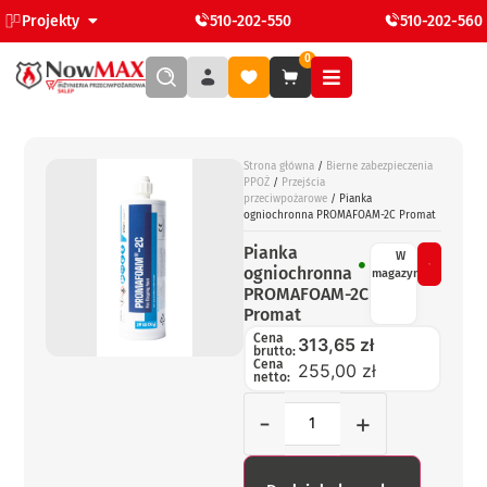
Projekty
510-202-550
510-202-560
0
Strona główna
/
Bierne zabezpieczenia
PPOŻ
/
Przejścia
przeciwpożarowe
/ Pianka
ogniochronna PROMAFOAM-2C Promat
Pianka
W
ogniochronna
magazynie
PROMAFOAM-2C
Promat
Cena
313,65
zł
brutto:
Cena
255,00 zł
netto:
-
+