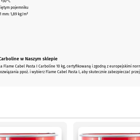
 +30°C
niętym pojemniku
 1 mm: 1,89 kg/m²
 Carboline w Naszym sklepie
na Flame Cabel Pasta I Carboline 10 kg, certyfikowaną i zgodną z europejskimi 
wiązania ppoż. i wybierz Flame Cabel Pasta I, aby skutecznie zabezpieczać przejś