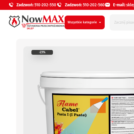
Zadzwoń:
510-202-550
Zadzwoń:
510-202-560
E-mail:
skl
Wszystkie kategorie
-23%