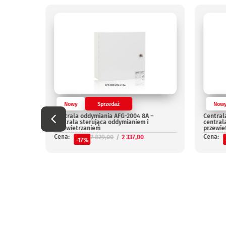
Nowy
Sprzedaż
Now
Centrala oddymiania AFG-2004 8A –
Central
centrala sterująca oddymianiem i
central
przewietrzaniem
przewie
Cena:
Cena:
2 829,00
2 337,00
-17%
niepal