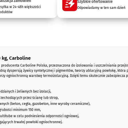
alizacja zamówień
Szybkie ofertowanie
syłka w 24-48h większości
Odpowiadamy w ten sam dzień
oduktów
 kg, Carboline
producenta Carboline Polska, przeznaczona do izolowania i uszczelniania przejść p
odną dyspersją żywicy syntetycznej i pigmentów, tworzy ablacyjną powłokę, któr
orzy ogniochronną warstwę termoizolacyjną. Dzięki temu skutecznie zabezpiecza p
dzianych i żeliwnych bez izolacji,
zechodzących przez ścianę lub strop,
wnych (beton, cegła, gazobeton, inne wyroby ceramiczne),
grubości minimum 150 mm,
ultitube w celu podniesienia odporności ogniowej,
ających trwałej powłoki ogniochronnej.