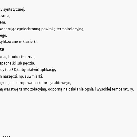
y syntetycznej,
zania,
lem,
generując ogniochronną powłokę termoizolacyjną,
wego,
yfikowane w klasie EI.
ta
rzu, brudu i tłuszczu,
zpachelki lub pędzla,
dy (do 3%), aby ułatwić aplikację,
 narzędzi, np. suwmiarki,
ciu jest chropowata i koloru grafitowego,
ą warstwę termoizolacyjną, odporną na działanie ognia i wysokiej temperatury.