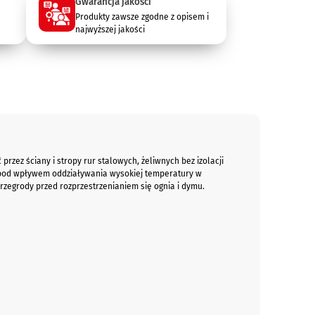
Gwarancja jakości
Produkty zawsze zgodne z opisem i
najwyższej jakości
rzez ściany i stropy rur stalowych, żeliwnych bez izolacji
a pod wpływem oddziaływania wysokiej temperatury w
rzegrody przed rozprzestrzenianiem się ognia i dymu.