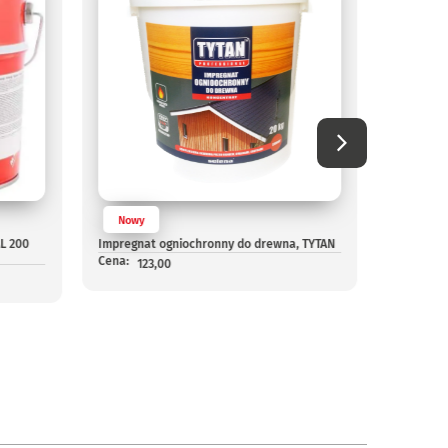
Nowy
Nowy
Lekka za
L 200
Impregnat ogniochronny do drewna, TYTAN
ALFASEAL
Cena:
Cena:
123,00
-