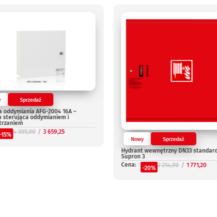
y
Sprzedaż
a oddymiania AFG-2004 16A –
a sterująca oddymianiem i
trzaniem
4 305,00
3 659,25
-15%
Nowy
Sprzedaż
Hydrant wewnętrzny DN33 standar
Supron 3
Cena:
2 214,00
1 771,20
-20%