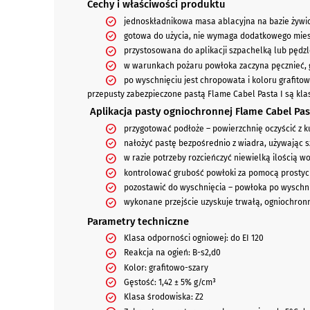
Cechy i właściwości produktu
jednoskładnikowa masa ablacyjna na bazie żywic
gotowa do użycia, nie wymaga dodatkowego mies
przystosowana do aplikacji szpachelką lub pędz
w warunkach pożaru powłoka zaczyna pęcznieć, 
po wyschnięciu jest chropowata i koloru grafito
przepusty zabezpieczone pastą Flame Cabel Pasta I są klas
Aplikacja pasty ogniochronnej Flame Cabel Pas
przygotować podłoże – powierzchnię oczyścić z ku
nałożyć pastę bezpośrednio z wiadra, używając s
w razie potrzeby rozcieńczyć niewielką ilością wo
kontrolować grubość powłoki za pomocą prostych
pozostawić do wyschnięcia – powłoka po wyschnię
wykonane przejście uzyskuje trwałą, ogniochronn
Parametry techniczne
Klasa odporności ogniowej: do EI 120
Reakcja na ogień: B-s2,d0
Kolor: grafitowo-szary
Gęstość: 1,42 ± 5% g/cm³
Klasa środowiska: Z2