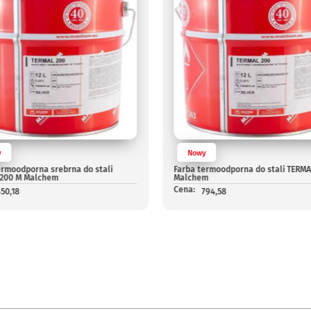
y
Nowy
ermoodporna srebrna do stali
Farba termoodporna do stali TERMA
 200 M Malchem
Malchem
Cena:
50,18
794,58