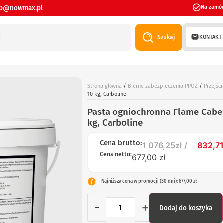
ep@nowmax.pl
Na zamó
KONTAKT
Szukaj
Strona główna
/
Bierne zabezpieczenia PPOŻ
/
Przejśc
10 kg, Carboline
Pasta ogniochronna Flame Cabel
kg, Carboline
Cena brutto:
1 076,25
zł
832,7
Cena netto:
677,00 zł
Najniższa cena w promocji (30 dni): 677,00 zł
-
+
Dodaj do koszyka