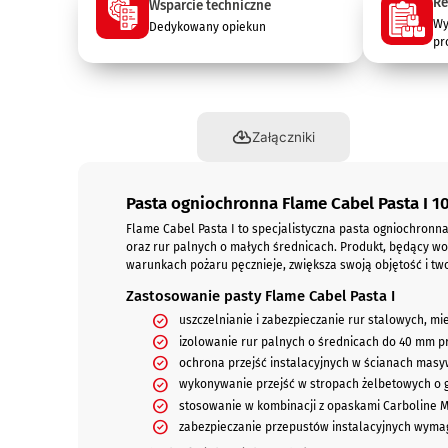
Re
Wsparcie techniczne
Wy
Dedykowany opiekun
pr
Opis
Załączniki
Pasta ogniochronna Flame Cabel Pasta I 10
Flame Cabel Pasta I to specjalistyczna pasta ogniochronna 
oraz rur palnych o małych średnicach. Produkt, będący w
warunkach pożaru pęcznieje, zwiększa swoją objętość i tw
Zastosowanie pasty Flame Cabel Pasta I
uszczelnianie i zabezpieczanie rur stalowych, mie
izolowanie rur palnych o średnicach do 40 mm pr
ochrona przejść instalacyjnych w ścianach masy
wykonywanie przejść w stropach żelbetowych o 
stosowanie w kombinacji z opaskami Carboline M
zabezpieczanie przepustów instalacyjnych wymag