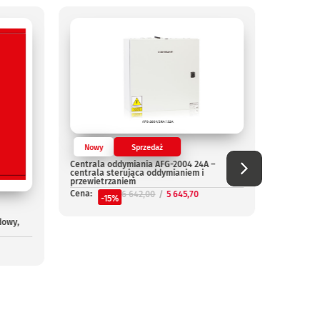
Nowy
Sprzedaż
Nowy
Centrala oddymiania AFG-2004 24A –
Centrala
centrala sterująca oddymianiem i
Cena:
przewietrzaniem
-
Cena:
6 642,00
5 645,70
-15%
dowy,