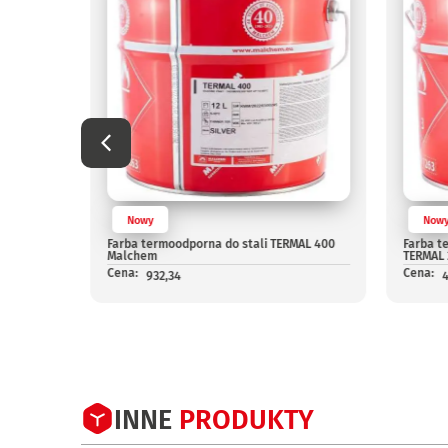
Nowy
Now
MAL 600
Farba termoodporna do stali TERMAL 400
Farba t
Malchem
TERMAL
Cena:
Cena:
932,34
4
INNE
PRODUKTY