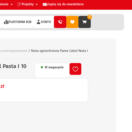
wienie
Projekty
Zapisz się do newslettera
0
PLATFORMA B2B
KONTO
ia przeciwpożarowe
/ Pasta ogniochronna Flame Cabel Pasta I
 Pasta I 10
W magazynie
1
zł