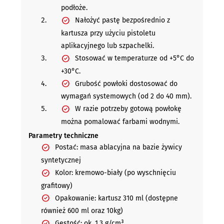
podłoże.
Nałożyć pastę bezpośrednio z
kartusza przy użyciu pistoletu
aplikacyjnego lub szpachelki.
Stosować w temperaturze od +5°C do
+30°C.
Grubość powłoki dostosować do
wymagań systemowych (od 2 do 40 mm).
W razie potrzeby gotową powłokę
można pomalować farbami wodnymi.
Parametry techniczne
Postać: masa ablacyjna na bazie żywicy
syntetycznej
Kolor: kremowo-biały (po wyschnięciu
grafitowy)
Opakowanie: kartusz 310 ml (dostępne
również 600 ml oraz 10kg)
Gęstość: ok. 1,3 g/cm³