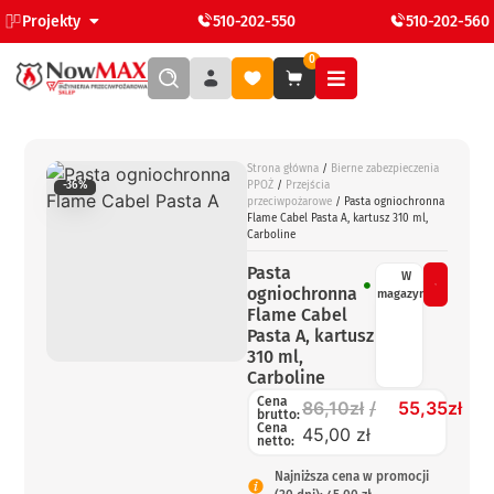
Projekty
510-202-550
510-202-560
0
Strona główna
/
Bierne zabezpieczenia
PPOŻ
/
Przejścia
-36%
przeciwpożarowe
/ Pasta ogniochronna
Flame Cabel Pasta A, kartusz 310 ml,
Carboline
Pasta
W
ogniochronna
magazynie
Flame Cabel
Pasta A, kartusz
310 ml,
Carboline
Cena
86,10
zł
55,35
zł
brutto:
Cena
45,00 zł
netto:
Najniższa cena w promocji