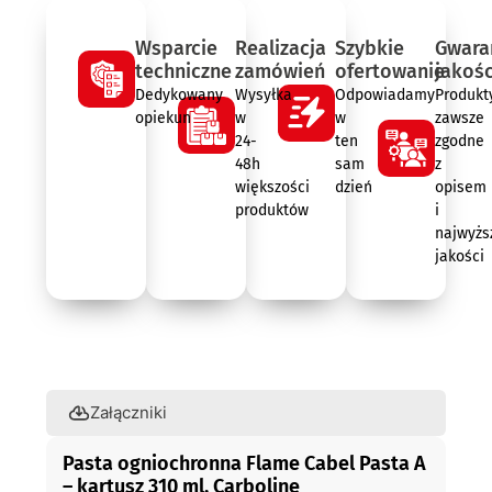
Wsparcie
Realizacja
Szybkie
Gwara
techniczne
zamówień
ofertowanie
jakośc
Dedykowany
Wysyłka
Odpowiadamy
Produkt
opiekun
w
w
zawsze
24-
ten
zgodne
48h
sam
z
większości
dzień
opisem
produktów
i
najwyżs
jakości
Opis
Załączniki
Pasta ogniochronna Flame Cabel Pasta A
– kartusz 310 ml, Carboline