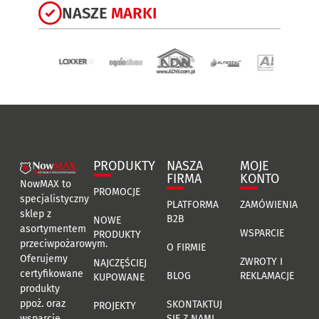
NASZE
MARKI
PRODUKTY
NASZA
MOJE
FIRMA
KONTO
NowMAX to
PROMOCJE
specjalistyczny
PLATFORMA
ZAMÓWIENIA
sklep z
B2B
NOWE
asortymentem
WSPARCIE
PRODUKTY
przeciwpożarowym.
O FIRMIE
Oferujemy
ZWROTY I
NAJCZĘŚCIEJ
certyfikowane
BLOG
REKLAMACJE
KUPOWANE
produkty
ppoż. oraz
SKONTAKTUJ
PROJEKTY
SIĘ Z NAMI
wsparcie