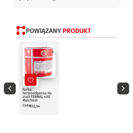
POWIĄZANY
PRODUKT
Nowy
No
Farba
Farba
termoodporna do
term
stali TERMAL 400
srebr
Malchem
TERMA
Malc
Cena:
932,34
Cena:
4