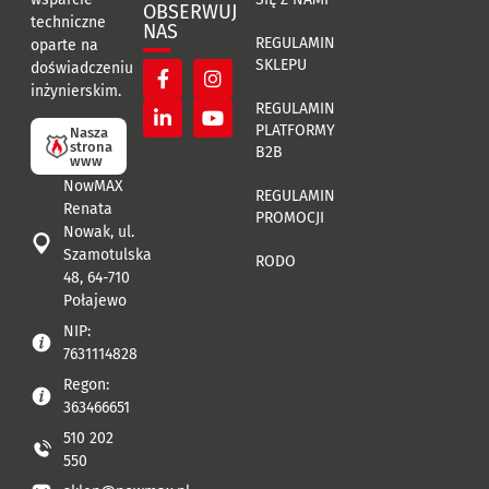
OBSERWUJ
techniczne
NAS
REGULAMIN
oparte na
SKLEPU
doświadczeniu
inżynierskim.
REGULAMIN
PLATFORMY
Nasza
strona
B2B
www
NowMAX
REGULAMIN
Renata
PROMOCJI
Nowak, ul.
Szamotulska
RODO
48, 64-710
Połajewo
NIP:
7631114828
Regon:
363466651
510 202
550