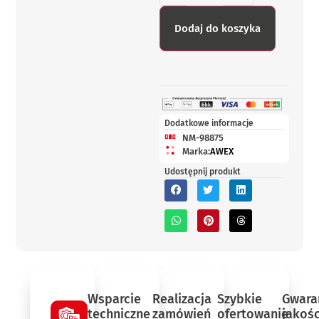
Dodaj do koszyka
Dodatkowe informacje
NM-98875
Marka:
AWEX
Udostępnij produkt
Wsparcie
Realizacja
Szybkie
Gwara
techniczne
zamówień
ofertowanie
jakośc