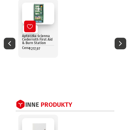
Nowy
No
Apteczka ścienna
Aptec
Cederroth First Aid
pomo
& Burn Station
13157
Cena:
Cena:
1 217,97
1
INNE
PRODUKTY