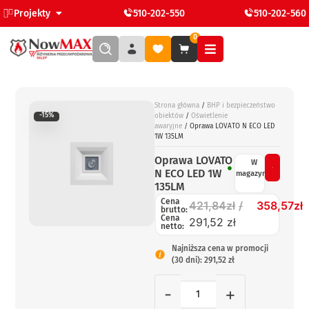
Projekty
510-202-550
510-202-560
0
Strona główna
/
BHP i bezpieczeństwo
-15%
obiektów
/
Oświetlenie
awaryjne
/ Oprawa LOVATO N ECO LED
1W 135LM
Oprawa LOVATO
W
N ECO LED 1W
magazynie
135LM
Cena
421,84
zł
358,57
zł
brutto:
Cena
291,52 zł
netto:
Najniższa cena w promocji
(30 dni): 291,52 zł
-
+