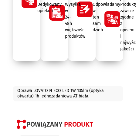
Dedykowany
Wysyłka
Odpowiadamy
Produkt
opiekun
w
w
zawsze
24-
ten
zgodne
48h
sam
z
większości
dzień
opisem
produktów
i
najwyżs
jakości
Opis
Oprawa LOVATO N ECO LED 1W 135lm (optyka
otwarta) 1h jednozadaniowa AT biała.
POWIĄZANY
PRODUKT