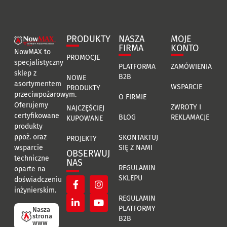
PRODUKTY
NASZA
MOJE
FIRMA
KONTO
NowMAX to
PROMOCJE
specjalistyczny
PLATFORMA
ZAMÓWIENIA
sklep z
B2B
NOWE
asortymentem
WSPARCIE
PRODUKTY
przeciwpożarowym.
O FIRMIE
Oferujemy
ZWROTY I
NAJCZĘŚCIEJ
certyfikowane
BLOG
REKLAMACJE
KUPOWANE
produkty
ppoż. oraz
SKONTAKTUJ
PROJEKTY
SIĘ Z NAMI
wsparcie
OBSERWUJ
techniczne
NAS
REGULAMIN
oparte na
SKLEPU
doświadczeniu
inżynierskim.
REGULAMIN
PLATFORMY
Nasza
strona
B2B
www