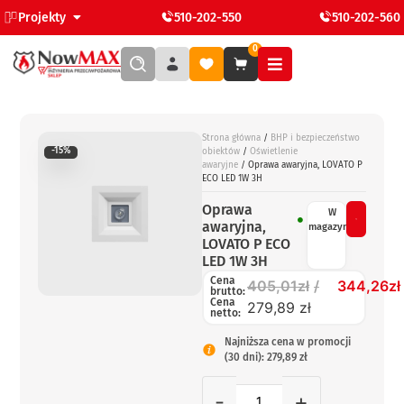
Projekty
510-202-550
510-202-560
0
Strona główna
/
BHP i bezpieczeństwo
-15%
obiektów
/
Oświetlenie
awaryjne
/ Oprawa awaryjna, LOVATO P
ECO LED 1W 3H
Oprawa
W
awaryjna,
magazynie
LOVATO P ECO
LED 1W 3H
Cena
405,01
zł
344,26
zł
brutto:
Cena
279,89 zł
netto:
Najniższa cena w promocji
(30 dni): 279,89 zł
-
+