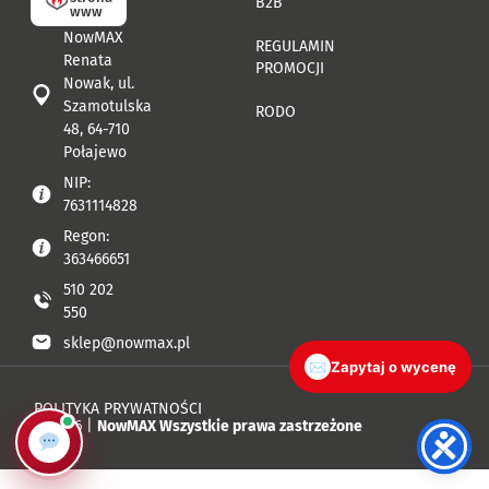
B2B
www
NowMAX
REGULAMIN
Renata
PROMOCJI
Nowak, ul.
Szamotulska
RODO
48, 64-710
Połajewo
NIP:
7631114828
Regon:
363466651
510 202
550
sklep@nowmax.pl
✉
Zapytaj o wycenę
POLITYKA PRYWATNOŚCI
© 2026 |
NowMAX Wszystkie prawa zastrzeżone