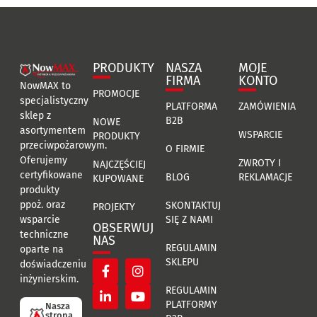
PRODUKTY
NASZA
MOJE
FIRMA
KONTO
NowMAX to
PROMOCJE
specjalistyczny
PLATFORMA
ZAMÓWIENIA
sklep z
B2B
NOWE
asortymentem
WSPARCIE
PRODUKTY
przeciwpożarowym.
O FIRMIE
Oferujemy
ZWROTY I
NAJCZĘŚCIEJ
certyfikowane
BLOG
REKLAMACJE
KUPOWANE
produkty
ppoż. oraz
SKONTAKTUJ
PROJEKTY
SIĘ Z NAMI
wsparcie
OBSERWUJ
techniczne
NAS
REGULAMIN
oparte na
SKLEPU
doświadczeniu
inżynierskim.
REGULAMIN
PLATFORMY
Nasza
strona