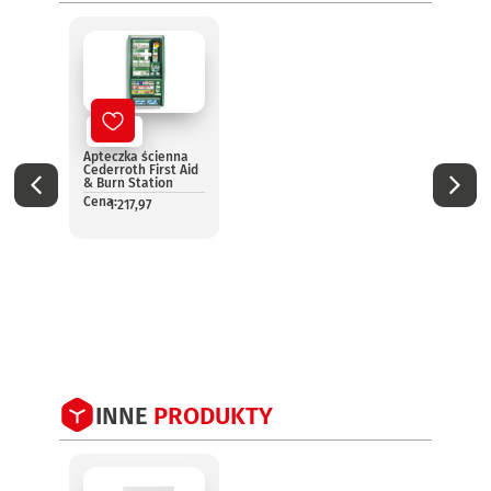
Nowy
No
Apteczka ścienna
Aptec
Cederroth First Aid
pomo
& Burn Station
13157
Cena:
Cena:
1 217,97
1
INNE
PRODUKTY