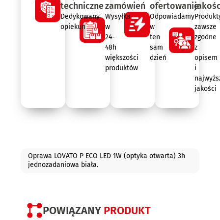
techniczne
zamówień
ofertowanie
jakośc
Dedykowany
Wysyłka
Odpowiadamy
Produkt
opiekun
w
w
zawsze
24-
ten
zgodne
48h
sam
z
większości
dzień
opisem
produktów
i
najwyżs
jakości
Opis
Oprawa LOVATO P ECO LED 1W (optyka otwarta) 3h
jednozadaniowa biała.
POWIĄZANY
PRODUKT