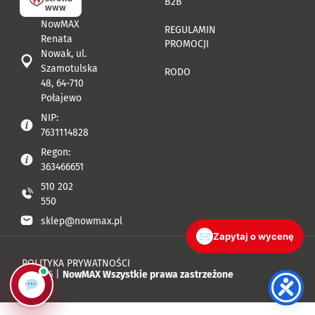
B2B
www
NowMAX
REGULAMIN
Renata
PROMOCJI
Nowak, ul.
Szamotulska
RODO
48, 64-710
Połajewo
NIP:
7631114828
Regon:
363466651
510 202
550
sklep@nowmax.pl
✉
Zapytaj o wycenę
POLITYKA PRYWATNOŚCI
© 2026 |
NowMAX Wszystkie prawa zastrzeżone