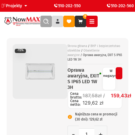
Projekty
510-202-550
510-202-560
0
Strona główna
/
BHP i bezpieczeństwo
-15%
obiektów
/
Oświetlenie
awaryjne
/ Oprawa awaryjna, EXIT S IP65
LED 1W 3H
Oprawa
W
awaryjna, EXIT
magazynie
S IP65 LED 1W
3H
Cena
187,58
zł
159,43
zł
brutto:
Cena
129,62 zł
netto:
Najniższa cena w promocji
(30 dni): 129,62 zł
-
+