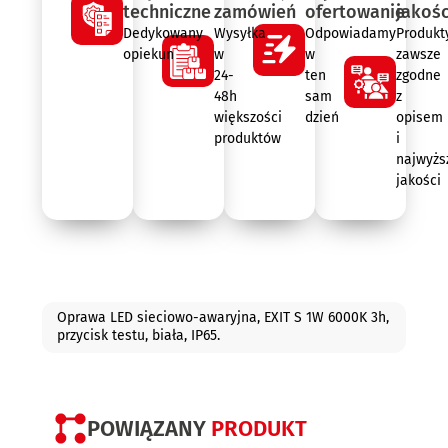
techniczne
zamówień
ofertowanie
jakośc
Dedykowany
Wysyłka
Odpowiadamy
Produkt
opiekun
w
w
zawsze
24-
ten
zgodne
48h
sam
z
większości
dzień
opisem
produktów
i
najwyżs
jakości
Opis
Oprawa LED sieciowo-awaryjna, EXIT S 1W 6000K 3h,
przycisk testu, biała, IP65.
POWIĄZANY
PRODUKT