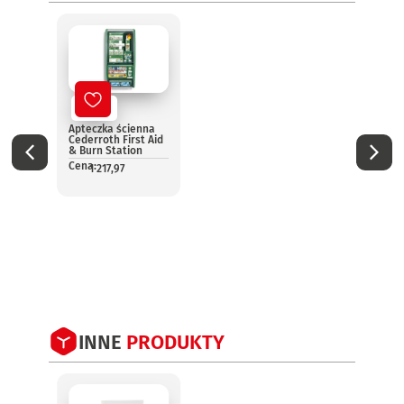
Nowy
No
Apteczka ścienna
Aptec
Cederroth First Aid
pomo
& Burn Station
13157
Cena:
Cena:
1 217,97
1
INNE
PRODUKTY