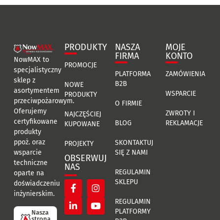
PRODUKTY
NASZA
MOJE
FIRMA
KONTO
NowMAX to
PROMOCJE
specjalistyczny
PLATFORMA
ZAMÓWIENIA
sklep z
B2B
NOWE
asortymentem
WSPARCIE
PRODUKTY
przeciwpożarowym.
O FIRMIE
Oferujemy
ZWROTY I
NAJCZĘŚCIEJ
certyfikowane
BLOG
REKLAMACJE
KUPOWANE
produkty
ppoż. oraz
SKONTAKTUJ
PROJEKTY
SIĘ Z NAMI
wsparcie
OBSERWUJ
techniczne
NAS
REGULAMIN
oparte na
SKLEPU
doświadczeniu
inżynierskim.
REGULAMIN
PLATFORMY
Nasza
strona