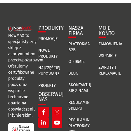
PRODUKTY
NASZA
MOJE
FIRMA
KONTO
NowMAX to
PROMOCJE
specjalistyczny
PLATFORMA
ZAMÓWIENIA
sklep z
B2B
NOWE
asortymentem
WSPARCIE
PRODUKTY
przeciwpożarowym.
O FIRMIE
Oferujemy
ZWROTY I
NAJCZĘŚCIEJ
certyfikowane
BLOG
REKLAMACJE
KUPOWANE
produkty
ppoż. oraz
SKONTAKTUJ
PROJEKTY
SIĘ Z NAMI
wsparcie
OBSERWUJ
techniczne
NAS
REGULAMIN
oparte na
SKLEPU
doświadczeniu
inżynierskim.
REGULAMIN
PLATFORMY
Nasza
strona