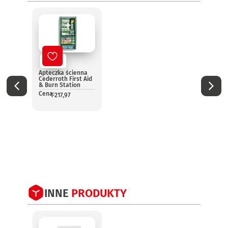
Nowy
No
Apteczka ścienna
Aptec
Cederroth First Aid
pomo
& Burn Station
13157
Cena:
Cena:
1 217,97
1
INNE
PRODUKTY