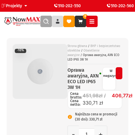
Projekty
510-202-550
510-202-560
0
Strona główna
/
BHP i bezpieczeństwo
-10%
obiektów
/
Oświetlenie
awaryjne
/ Oprawa awaryjna, AXN ECO
LED IP65 3W 1H
Oprawa
W
awaryjna, AXN
magazynie
ECO LED IP65
3W 1H
Cena
451,98
zł
406,77
zł
brutto:
Cena
330,71 zł
netto:
Najniższa cena w promocji
(30 dni): 330,71 zł
-
+