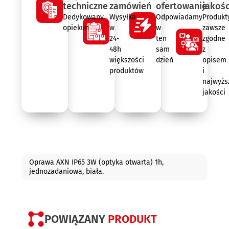
techniczne
zamówień
ofertowanie
jakośc
Dedykowany
Wysyłka
Odpowiadamy
Produkt
opiekun
w
w
zawsze
24-
ten
zgodne
48h
sam
z
większości
dzień
opisem
produktów
i
najwyżs
jakości
Opis
Oprawa AXN IP65 3W (optyka otwarta) 1h,
jednozadaniowa, biała.
POWIĄZANY
PRODUKT