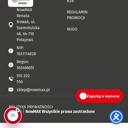
B2B
www
NowMAX
REGULAMIN
Renata
PROMOCJI
Nowak, ul.
Szamotulska
RODO
48, 64-710
Połajewo
NIP:
7631114828
Regon:
363466651
510 202
550
sklep@nowmax.pl
✉
Zapytaj o wycenę
POLITYKA PRYWATNOŚCI
© 2026 |
NowMAX Wszystkie prawa zastrzeżone