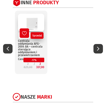
INNE
PRODUKTY
Nowy
Sprzedaż
No
Centrala
Centr
oddymiania AFG-
oddym
2004 8A – centrala
2004 
sterująca
steru
oddymianiem i
oddym
przewietrzaniem
przew
Cena:
Cena:
-17%
2
2
829,00
337,00
3
NASZE
MARKI