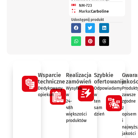
NM-723
Marka:
Carboline
Udostępnij produkt
Wsparcie
Realizacja
Szybkie
Gwara
techniczne
zamówień
ofertowanie
jakośc
Dedykowany
Wysyłka
Odpowiadamy
Produkt
opiekun
w
w
zawsze
24-
ten
zgodne
48h
sam
z
większości
dzień
opisem
produktów
i
najwyżs
jakości