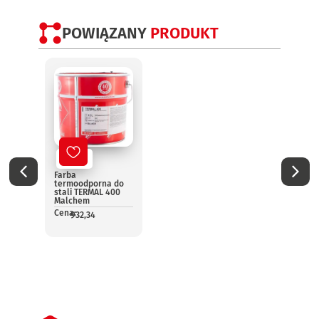
POWIĄZANY
PRODUKT
Nowy
No
Farba
Farba
termoodporna do
term
stali TERMAL 400
srebr
Malchem
TERMA
Malc
Cena:
932,34
Cena:
4