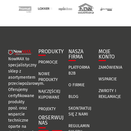
PRODUKTY
NASZA
MOJE
FIRMA
KONTO
NowMAX to
PROMOCJE
specjalistyczny
PLATFORMA
ZAMÓWIENIA
sklep z
B2B
NOWE
asortymentem
WSPARCIE
PRODUKTY
przeciwpożarowym.
O FIRMIE
Oferujemy
ZWROTY I
NAJCZĘŚCIEJ
certyfikowane
BLOG
REKLAMACJE
KUPOWANE
produkty
ppoż. oraz
SKONTAKTUJ
PROJEKTY
SIĘ Z NAMI
wsparcie
OBSERWUJ
techniczne
NAS
REGULAMIN
oparte na