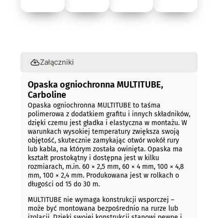
Opis
Załączniki
Opaska ogniochronna MULTITUBE,
Carboline
Opaska ogniochronna MULTITUBE to taśma
polimerowa z dodatkiem grafitu i innych składników,
dzięki czemu jest gładka i elastyczna w montażu. W
warunkach wysokiej temperatury zwiększa swoją
objętość, skutecznie zamykając otwór wokół rury
lub kabla, na którym została owinięta. Opaska ma
kształt prostokątny i dostępna jest w kilku
rozmiarach, m.in. 60 × 2,5 mm, 60 × 4 mm, 100 × 4,8
mm, 100 × 2,4 mm. Produkowana jest w rolkach o
długości od 15 do 30 m.
MULTITUBE nie wymaga konstrukcji wsporczej –
może być montowana bezpośrednio na rurze lub
izolacji. Dzięki swojej konstrukcji stanowi pewne i