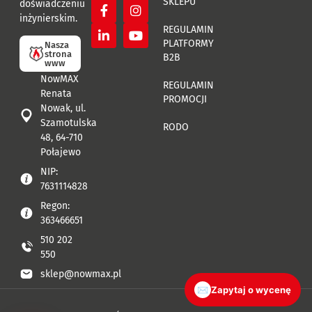
SKLEPU
doświadczeniu
inżynierskim.
REGULAMIN
PLATFORMY
Nasza
strona
B2B
www
NowMAX
REGULAMIN
Renata
PROMOCJI
Nowak, ul.
Szamotulska
RODO
48, 64-710
Połajewo
NIP:
7631114828
Regon:
363466651
510 202
550
sklep@nowmax.pl
✉
Zapytaj o wycenę