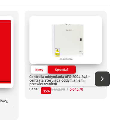
Nowy
Sprzedaż
Nowy
Centrala oddymiania AFG-2004 24A –
Centrala
centrala sterująca oddymianiem i
Cena:
przewietrzaniem
-
Cena:
6 642,00
5 645,70
-15%
dowy,