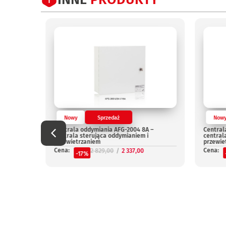
Nowy
Sprzedaż
Now
Centrala oddymiania AFG-2004 8A –
Central
centrala sterująca oddymianiem i
central
przewietrzaniem
przewie
Cena:
Cena:
2 829,00
2 337,00
-17%
niepal