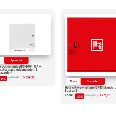
y
Sprzedaż
a oddymiania AFG-2004 16A –
a sterująca oddymianiem i
trzaniem
4 305,00
3 659,25
-15%
Nowy
Sprzedaż
Hydrant wewnętrzny DN33 standar
Supron 3
Cena:
2 214,00
1 771,20
-20%