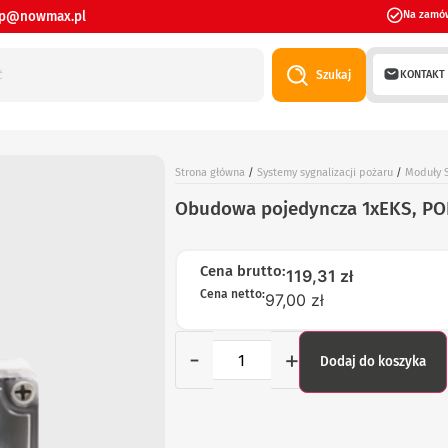
ep@nowmax.pl
Na zamó
KONTAKT
Szukaj
Strona główna
/
Systemy sygnalizacji pożaru
/
Moduły S
Obudowa pojedyncza 1xEKS, P
Cena brutto:
119,31
zł
Cena netto:
97,00 zł
-
+
Dodaj do koszyka