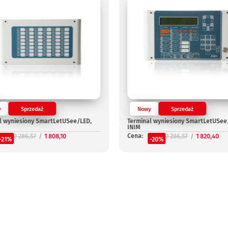
y
Sprzedaż
Nowy
Sprzedaż
l wyniesiony SmartLetUSee/LED,
Terminal wyniesiony SmartLetUSee
INIM
Cena:
2 286,57
1 808,10
2 286,57
1 820,40
-21%
-20%