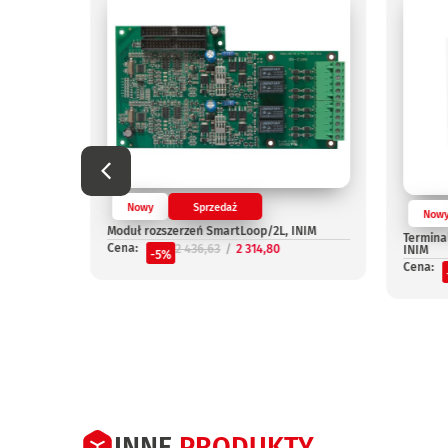
Nowy
Sprzedaż
Now
OUT, INIM
Moduł rozszerzeń SmartLoop/2L, INIM
Termina
Cena:
2 436,63
2 314,80
INIM
-5%
Cena:
INNE
PRODUKTY