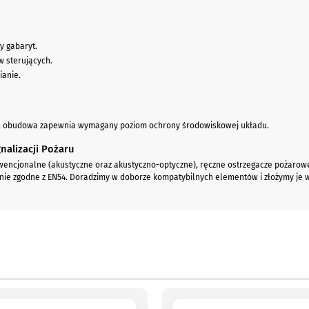
y gabaryt.
w sterujących.
ianie.
8; obudowa zapewnia wymagany poziom ochrony środowiskowej układu.
nalizacji Pożaru
encjonalne (akustyczne oraz akustyczno-optyczne), ręczne ostrzegacze pożarowe (
nie zgodne z EN54. Doradzimy w doborze kompatybilnych elementów i złożymy je w