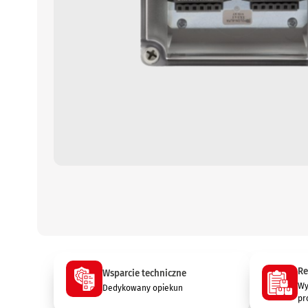
Re
Wsparcie techniczne
Wy
Dedykowany opiekun
pr