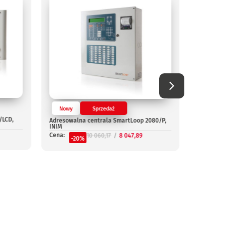
Nowy
Sprzedaż
/LCD,
Adresowalna centrala SmartLoop 2080/P,
Nowy
INIM
Cena:
10 060,17
8 047,89
Adresowa
-20%
G, INIM
Cena:
-