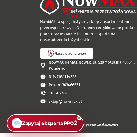
NowMAX to specjalistyczny sklep z asortymentem
przeciwpożarowym. Oferujemy certyfikowane produkt
ppoż. oraz wsparcie techniczne oparte na
doświadczeniu inżynierskim.
Nasza strona www
NowMAX Renata Nowak, ul. Szamotulska 48, 64-7
Połajewo
NIP: 7631114828
Regon: 363466651
510 202 550
sklep@nowmax.pl
Zapytaj eksperta PPOŻ
© 2026 |
NowMAX Wszystkie prawa zastrzeżone