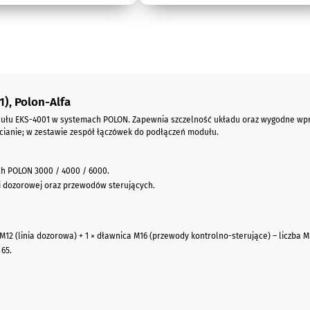
), Polon-Alfa
łu EKS-4001 w systemach POLON. Zapewnia szczelność układu oraz wygodne wprow
ianie; w zestawie zespół łączówek do podłączeń modułu.
ch POLON 3000 / 4000 / 6000.
ii dozorowej oraz przewodów sterujących.
12 (linia dozorowa) + 1 × dławnica M16 (przewody kontrolno-sterujące) – liczba M
 65.