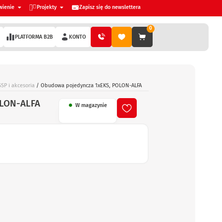
wienie
Projekty
Zapisz się do newslettera
0
PLATFORMA B2B
KONTO
SP i akcesoria
/ Obudowa pojedyncza 1xEKS, POLON-ALFA
OLON-ALFA
W magazynie