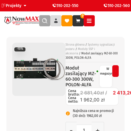
Projekty
510-202-550
510-202-560
0
Strona główna
/
Systemy sygnalizacji
-10%
pożaru
/
Moduły SSP i
akcesoria
/ Moduł zasilający MZ-60-300
300W, POLON-ALFA
Moduł
W
zasilający MZ-
magazynie
60-300 300W,
POLON-ALFA
Cena
2 681,40
zł
2 413,2
brutto:
Cena
1 962,00 zł
netto:
Najniższa cena w promocji
(30 dni): 1962,00 zł
-
+