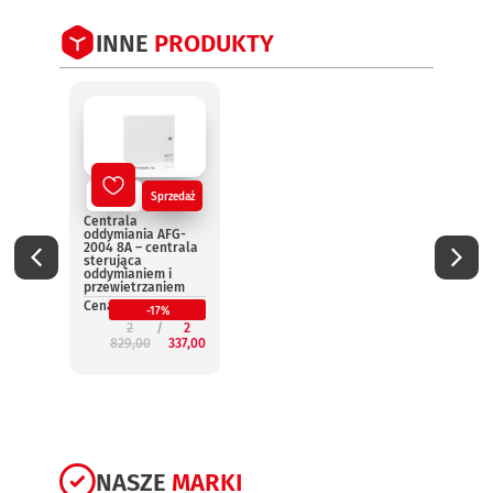
INNE
PRODUKTY
Nowy
Sprzedaż
No
Centrala
Centr
oddymiania AFG-
oddym
2004 8A – centrala
2004 
sterująca
steru
oddymianiem i
oddym
przewietrzaniem
przew
Cena:
Cena:
-17%
2
2
829,00
337,00
3
NASZE
MARKI