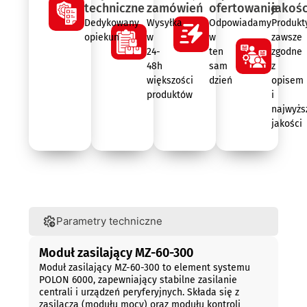
techniczne
zamówień
ofertowanie
jakośc
Dedykowany
Wysyłka
Odpowiadamy
Produkt
opiekun
w
w
zawsze
24-
ten
zgodne
48h
sam
z
większości
dzień
opisem
produktów
i
najwyżs
jakości
Opis
Parametry techniczne
Moduł zasilający MZ-60-300
Moduł zasilający MZ-60-300 to element systemu
POLON 6000, zapewniający stabilne zasilanie
centrali i urządzeń peryferyjnych. Składa się z
zasilacza (modułu mocy) oraz modułu kontroli