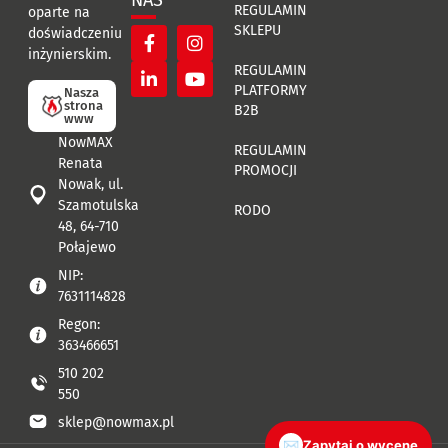
NAS
REGULAMIN
oparte na
SKLEPU
doświadczeniu
inżynierskim.
REGULAMIN
PLATFORMY
Nasza
strona
B2B
www
NowMAX
REGULAMIN
Renata
PROMOCJI
Nowak, ul.
Szamotulska
RODO
48, 64-710
Połajewo
NIP:
7631114828
Regon:
363466651
510 202
550
sklep@nowmax.pl
✉
Zapytaj o wycenę