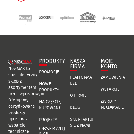
PRODUKTY
NASZA
MOJE
FIRMA
KONTO
NowMAX to
PROMOCJE
specjalistyczny
PLATFORMA
ZAMÓWIENIA
sklep z
B2B
NOWE
asortymentem
WSPARCIE
PRODUKTY
przeciwpożarowym.
O FIRMIE
Oferujemy
ZWROTY I
NAJCZĘŚCIEJ
certyfikowane
BLOG
REKLAMACJE
KUPOWANE
produkty
ppoż. oraz
SKONTAKTUJ
PROJEKTY
SIĘ Z NAMI
wsparcie
OBSERWUJ
techniczne