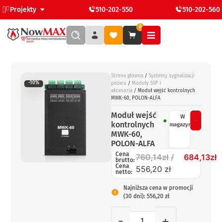
Projekty
510-202-550
510-202-560
0
Strona główna
/
Systemy sygnalizacji
-10%
pożaru
/
Moduły SSP i
akcesoria
/ Moduł wejść kontrolnych
MWK-60, POLON-ALFA
Moduł wejść
W
kontrolnych
magazynie
MWK-60,
POLON-ALFA
Cena
760,14
zł
684,13
zł
brutto:
Cena
556,20 zł
netto:
Najniższa cena w promocji
(30 dni): 556,20 zł
-
+