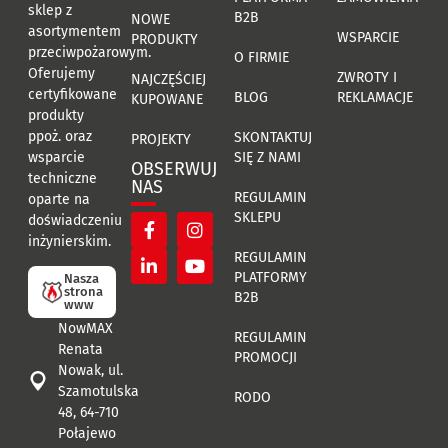
sklep z
B2B
NOWE
asortymentem
WSPARCIE
PRODUKTY
przeciwpożarowym.
O FIRMIE
Oferujemy
ZWROTY I
NAJCZĘŚCIEJ
certyfikowane
BLOG
REKLAMACJE
KUPOWANE
produkty
ppoż. oraz
SKONTAKTUJ
PROJEKTY
SIĘ Z NAMI
wsparcie
OBSERWUJ
techniczne
NAS
REGULAMIN
oparte na
SKLEPU
doświadczeniu
inżynierskim.
REGULAMIN
PLATFORMY
Nasza
strona
B2B
www
NowMAX
REGULAMIN
Renata
PROMOCJI
Nowak, ul.
Szamotulska
RODO
48, 64-710
Połajewo