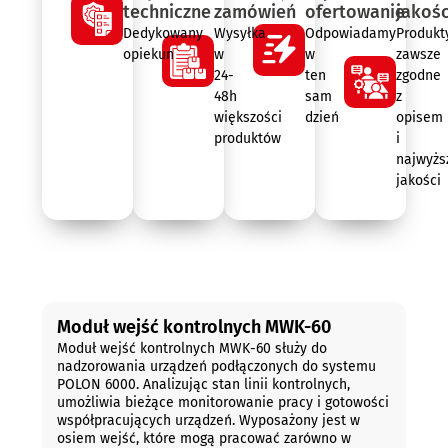
techniczne
zamówień
ofertowanie
jakośc
Dedykowany
Wysyłka
Odpowiadamy
Produkt
opiekun
w
w
zawsze
24-
ten
zgodne
48h
sam
z
większości
dzień
opisem
produktów
i
najwyżs
jakości
Opis
Moduł wejść kontrolnych MWK-60
Moduł wejść kontrolnych MWK-60 służy do
nadzorowania urządzeń podłączonych do systemu
POLON 6000. Analizując stan linii kontrolnych,
umożliwia bieżące monitorowanie pracy i gotowości
współpracujących urządzeń. Wyposażony jest w
osiem wejść, które mogą pracować zarówno w