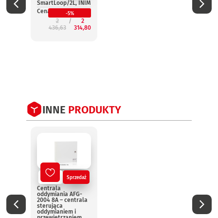
SmartLoop/2L, INIM
wynie
Smar
Cena:
-5%
INIM
2
2
Cena:
436,63
314,80
2
INNE
PRODUKTY
Nowy
Sprzedaż
No
Centrala
Centr
oddymiania AFG-
oddym
2004 8A – centrala
2004 
sterująca
steru
oddymianiem i
oddym
przewietrzaniem
przew