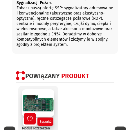
Sygnalizacji Pożaru
Zobacz naszą ofertę SSP: sygnalizatory adresowalne
i konwencjonalne (akustyczne oraz akustyczno-
optyczne), ręczne ostrzegacze pożarowe (ROP),
centrale i moduły peryferyjne, czujki dymu, ciepła i
wielosensorowe, a także akcesoria montażowe oraz
zasilanie zgodne z EN54. Doradzimy w doborze
kompatybilnych elementów i złożymy je w spójny,
zgodny z projektem system.
POWIĄZANY
PRODUKT
Nowy
Sprzedaż
No
Moduł rozszerzeń
Termi