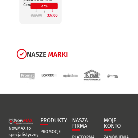
Cena:
Cena:
-17%
2
2
829,00
337,00
3
NASZE
MARKI
PRODUKTY
NASZA
MOJE
FIRMA
KONTO
NowMAX to
PROMOCJE
specjalistyczny
PLATFORMA
ZAMÓWIENIA