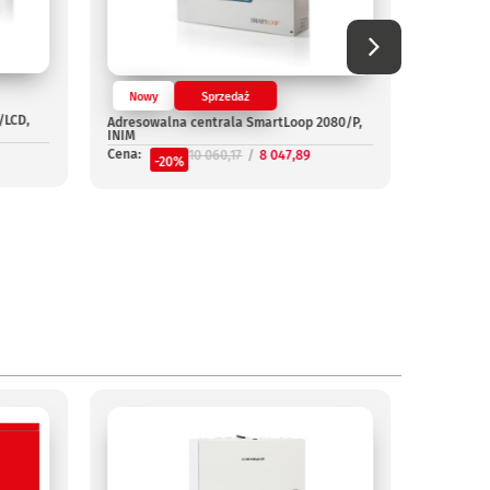
Nowy
Sprzedaż
/LCD,
Adresowalna centrala SmartLoop 2080/P,
Nowy
INIM
Cena:
10 060,17
8 047,89
Adresowa
-20%
G, INIM
Cena:
-