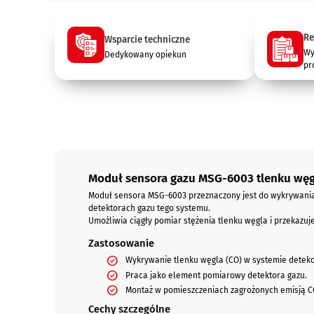
Re
Wsparcie techniczne
Wy
Dedykowany opiekun
pr
Opis
Moduł sensora gazu MSG-6003 tlenku węg
Moduł sensora MSG-6003 przeznaczony jest do wykrywania
detektorach gazu tego systemu.
Umożliwia ciągły pomiar stężenia tlenku węgla i przekazu
Zastosowanie
Wykrywanie tlenku węgla (CO) w systemie detekc
Praca jako element pomiarowy detektora gazu.
Montaż w pomieszczeniach zagrożonych emisją CO,
Cechy szczególne