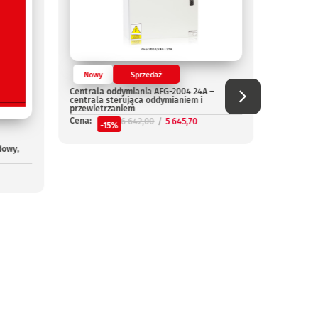
Nowy
Sprzedaż
Nowy
Centrala oddymiania AFG-2004 24A –
Centrala
centrala sterująca oddymianiem i
Cena:
przewietrzaniem
-
Cena:
6 642,00
5 645,70
-15%
dowy,