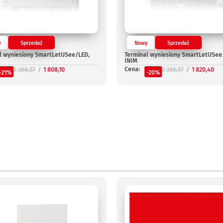
y
Sprzedaż
Nowy
Sprzedaż
l wyniesiony SmartLetUSee/LED,
Terminal wyniesiony SmartLetUSee
INIM
Cena:
2 286,57
1 808,10
2 286,57
1 820,40
-21%
-20%