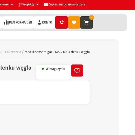
wienie
Projekty
Zapisz się do newslettera
0
PLATFORMA B2B
KONTO
SP i akcesoria
/ Moduł sensora gazu MSG-6003 tlenku węgla
lenku węgla
W magazynie