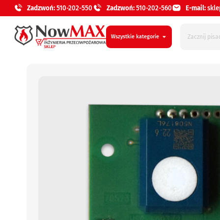
Zadzwoń:
510-202-550
Zadzwoń:
510-202-560
E-mail:
skl
Wszystkie kategorie