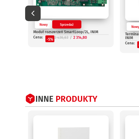
Nowy
Sprzedaż
Now
OUT, INIM
Moduł rozszerzeń SmartLoop/2L, INIM
Termina
Cena:
2 436,63
2 314,80
INIM
-5%
Cena:
INNE
PRODUKTY