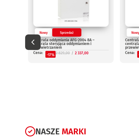
Nowy
Sprzedaż
Now
Centrala oddymiania AFG-2004 8A –
Central
centrala sterująca oddymianiem i
central
przewietrzaniem
przewie
Cena:
Cena:
2 829,00
2 337,00
-17%
niepal
NASZE
MARKI