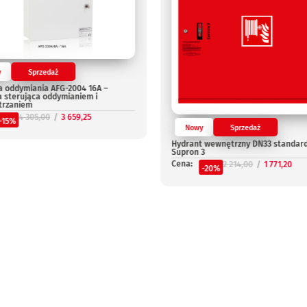
y
Sprzedaż
a oddymiania AFG-2004 16A –
a sterująca oddymianiem i
trzaniem
4 305,00
3 659,25
-15%
Nowy
Sprzedaż
Hydrant wewnętrzny DN33 standar
Supron 3
Cena:
2 214,00
1 771,20
-20%