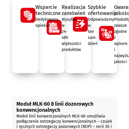
Wsparcie
Realizacja
Szybkie
Gwara
techniczne
zamówień
ofertowanie
jakośc
Dedykowany
Wysyłka
Odpowiadamy
Produkt
opiekun
w
w
zawsze
24-
ten
zgodne
48h
sam
z
większości
dzień
opisem
produktów
i
najwyżs
jakości
Opis
Moduł MLK-60 8 linii dozorowych
konwencjonalnych
Moduł linii konwencjonalnych MLK-60 umożliwia
podłączenie ostrzegaczy konwencjonalnych – czujek
i ręcznych ostrzegaczy pożarowych (ROP) – serii 30 i