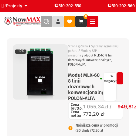
Projekty
510-202-550
510-202-560
0
Strona główna
/
Systemy sygnalizacji
-10%
pożaru
/
Moduły SSP i
akcesoria
/ Moduł MLK-60 8 linii
dozorowych konwencjonalnych,
POLON-ALFA
Moduł MLK-60
W
8 linii
magazynie
dozorowych
konwencjonalnych,
POLON-ALFA
Cena
1 055,34
zł
949,81
z
brutto:
Cena
772,20 zł
netto:
Najniższa cena w promocji
(30 dni): 772,20 zł