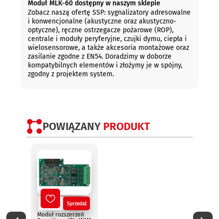
Moduł MLK-60 dostępny w naszym sklepie
Zobacz naszą ofertę SSP: sygnalizatory adresowalne
i konwencjonalne (akustyczne oraz akustyczno-
optyczne), ręczne ostrzegacze pożarowe (ROP),
centrale i moduły peryferyjne, czujki dymu, ciepła i
wielosensorowe, a także akcesoria montażowe oraz
zasilanie zgodne z EN54. Doradzimy w doborze
kompatybilnych elementów i złożymy je w spójny,
zgodny z projektem system.
POWIĄZANY
PRODUKT
Nowy
Sprzedaż
No
Moduł rozszerzeń
Termi