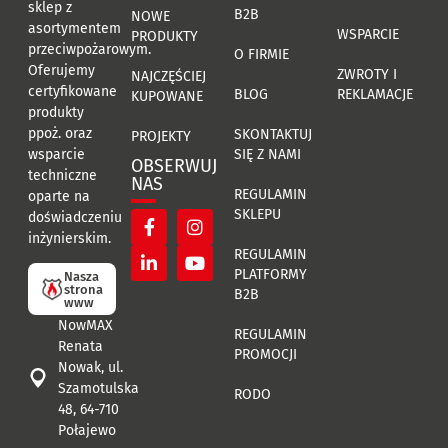
sklep z
B2B
NOWE
asortymentem
WSPARCIE
PRODUKTY
przeciwpożarowym.
O FIRMIE
Oferujemy
ZWROTY I
NAJCZĘŚCIEJ
certyfikowane
BLOG
REKLAMACJE
KUPOWANE
produkty
ppoż. oraz
SKONTAKTUJ
PROJEKTY
SIĘ Z NAMI
wsparcie
OBSERWUJ
techniczne
NAS
REGULAMIN
oparte na
SKLEPU
doświadczeniu
inżynierskim.
REGULAMIN
PLATFORMY
Nasza
strona
B2B
www
NowMAX
REGULAMIN
Renata
PROMOCJI
Nowak, ul.
Szamotulska
RODO
48, 64-710
Połajewo