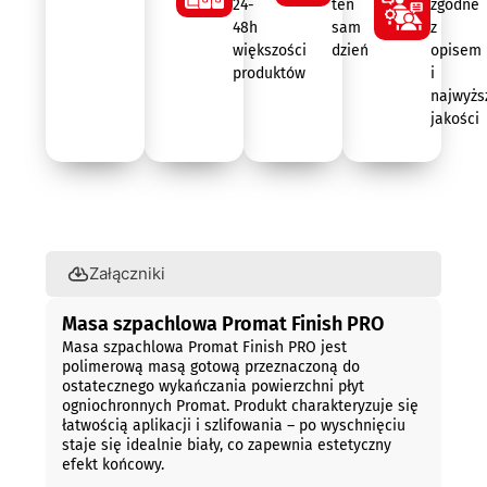
24-
ten
zgodne
48h
sam
z
większości
dzień
opisem
produktów
i
najwyżs
jakości
Opis
Załączniki
Masa szpachlowa Promat Finish PRO
Masa szpachlowa Promat Finish PRO jest
polimerową masą gotową przeznaczoną do
ostatecznego wykańczania powierzchni płyt
ogniochronnych Promat. Produkt charakteryzuje się
łatwością aplikacji i szlifowania – po wyschnięciu
staje się idealnie biały, co zapewnia estetyczny
efekt końcowy.