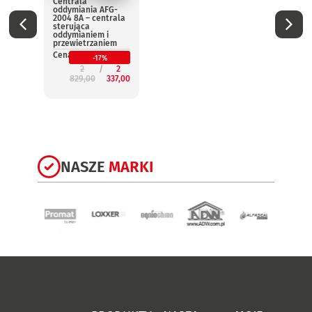
Centrala
Centr
oddymiania AFG-
oddym
2004 8A – centrala
2004 
sterująca
steru
oddymianiem i
oddym
przewietrzaniem
przew
Cena:
Cena:
-17%
2
2
829,00
337,00
3
NASZE
MARKI