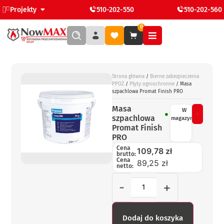
Projekty
510-202-550
510-202-560
0
Strona główna
/
Bierne zabezpieczenia
PPOŻ
/
Płyty ogniochronne
/ Masa
szpachlowa Promat Finish PRO
Masa
W
szpachlowa
magazynie
Promat Finish
PRO
Cena
109,78
zł
brutto:
Cena
89,25 zł
netto:
-
+
Dodaj do koszyka