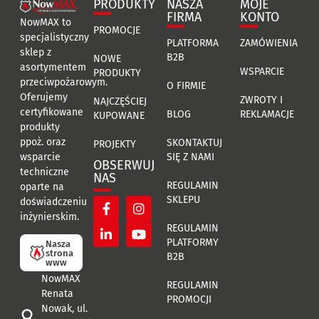
PRODUKTY
NASZA
MOJE
FIRMA
KONTO
NowMAX to
PROMOCJE
specjalistyczny
PLATFORMA
ZAMÓWIENIA
sklep z
B2B
NOWE
asortymentem
WSPARCIE
PRODUKTY
przeciwpożarowym.
O FIRMIE
Oferujemy
ZWROTY I
NAJCZĘŚCIEJ
certyfikowane
BLOG
REKLAMACJE
KUPOWANE
produkty
ppoż. oraz
SKONTAKTUJ
PROJEKTY
SIĘ Z NAMI
wsparcie
OBSERWUJ
techniczne
NAS
REGULAMIN
oparte na
SKLEPU
doświadczeniu
inżynierskim.
REGULAMIN
PLATFORMY
Nasza
strona
B2B
www
NowMAX
REGULAMIN
Renata
PROMOCJI
Nowak, ul.