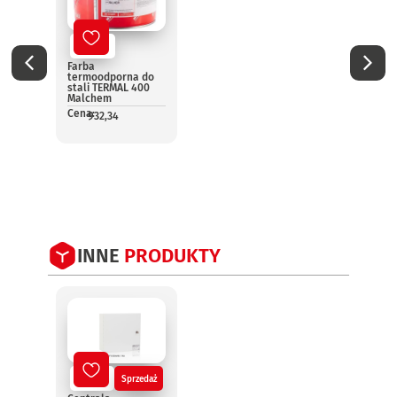
Nowy
No
Farba
Farba
termoodporna do
term
stali TERMAL 400
srebr
Malchem
TERMA
Malc
Cena:
932,34
Cena:
4
INNE
PRODUKTY
Nowy
Sprzedaż
No