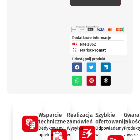
Dodatkowe informacje
NM-2862
Marka:
Promat
Udostępnij produkt
Wsparcie
Realizacja
Szybkie
Gwara
techniczne
zamówień
ofertowanie
jakośc
Dedykowany
Wysyłka
Odpowiadamy
Produkt
opiekun
w
w
zawsze