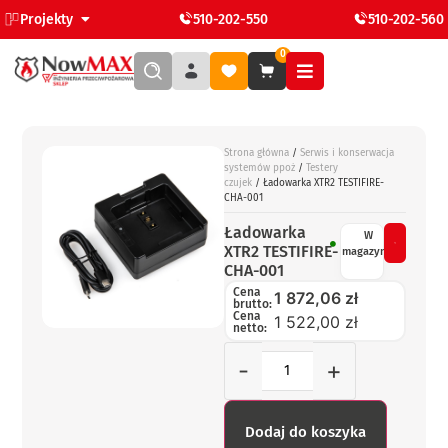
Projekty
510-202-550
510-202-560
0
Strona główna
/
Serwis i konserwacja
systemów ppoż
/
Testery
czujek
/ Ładowarka XTR2 TESTIFIRE-
CHA-001
Ładowarka
W
XTR2 TESTIFIRE-
magazynie
CHA-001
Cena
1 872,06
zł
brutto:
Cena
1 522,00 zł
netto:
-
+
Dodaj do koszyka