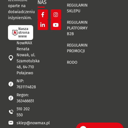
NAS
REGULAMIN
oparte na
SKLEPU
doświadczeniu
inżynierskim.
REGULAMIN
PLATFORMY
Nasza
strona
B2B
www
NowMAX
REGULAMIN
Renata
PROMOCJI
Nowak, ul.
Szamotulska
RODO
48, 64-710
Połajewo
NIP:
7631114828
Regon:
363466651
510 202
550
sklep@nowmax.pl