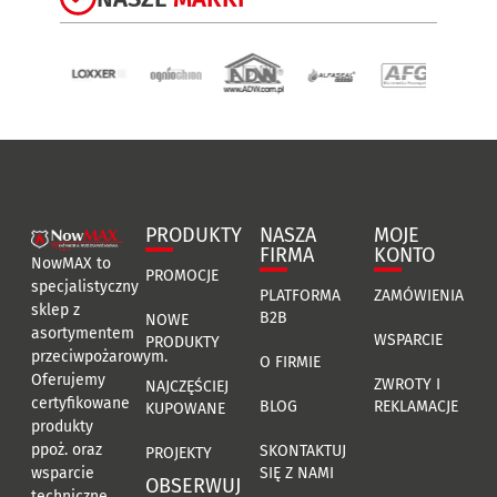
PRODUKTY
NASZA
MOJE
FIRMA
KONTO
NowMAX to
PROMOCJE
specjalistyczny
PLATFORMA
ZAMÓWIENIA
sklep z
B2B
NOWE
asortymentem
WSPARCIE
PRODUKTY
przeciwpożarowym.
O FIRMIE
Oferujemy
ZWROTY I
NAJCZĘŚCIEJ
certyfikowane
BLOG
REKLAMACJE
KUPOWANE
produkty
ppoż. oraz
SKONTAKTUJ
PROJEKTY
SIĘ Z NAMI
wsparcie
OBSERWUJ
techniczne