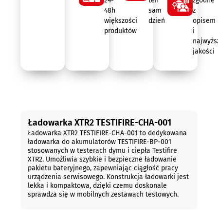
24-
ten
zgodne
48h
sam
z
większości
dzień
opisem
produktów
i
najwyżs
jakości
Opis
Ładowarka XTR2 TESTIFIRE-CHA-001
Ładowarka XTR2 TESTIFIRE-CHA-001 to dedykowana
ładowarka do akumulatorów TESTIFIRE-BP-001
stosowanych w testerach dymu i ciepła Testifire
XTR2. Umożliwia szybkie i bezpieczne ładowanie
pakietu bateryjnego, zapewniając ciągłość pracy
urządzenia serwisowego. Konstrukcja ładowarki jest
lekka i kompaktowa, dzięki czemu doskonale
sprawdza się w mobilnych zestawach testowych.