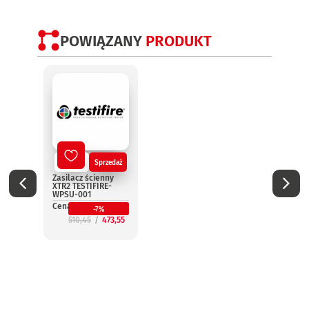
POWIĄZANY
PRODUKT
Nowy
Sprzedaż
No
Zasilacz ścienny
Płytk
XTR2 TESTIFIRE-
XTR2 
WPSU-001
SOP-
Cena:
Cena:
-7%
510,45
473,55
1