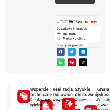
Dodatkowe informacje
NM-18183
Marka:
No climb
Udostępnij produkt
Wsparcie
Realizacja
Szybkie
Gwara
techniczne
zamówień
ofertowanie
jakośc
Dedykowany
Wysyłka
Odpowiadamy
Produkt
opiekun
w
w
zawsze