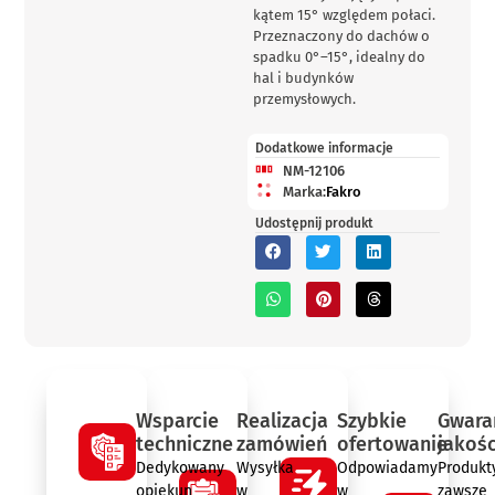
kątem 15° względem połaci.
Przeznaczony do dachów o
spadku 0°–15°, idealny do
hal i budynków
przemysłowych.
Dodatkowe informacje
NM-12106
Marka:
Fakro
Udostępnij produkt
Wsparcie
Realizacja
Szybkie
Gwara
techniczne
zamówień
ofertowanie
jakośc
Dedykowany
Wysyłka
Odpowiadamy
Produkt
opiekun
w
w
zawsze