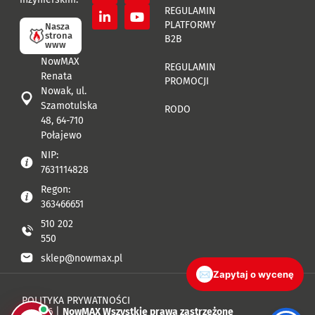
REGULAMIN
PLATFORMY
Nasza
strona
B2B
www
NowMAX
REGULAMIN
Renata
PROMOCJI
Nowak, ul.
Szamotulska
RODO
48, 64-710
Połajewo
NIP:
7631114828
Regon:
363466651
510 202
550
sklep@nowmax.pl
✉
Zapytaj o wycenę
POLITYKA PRYWATNOŚCI
© 2026 |
NowMAX Wszystkie prawa zastrzeżone