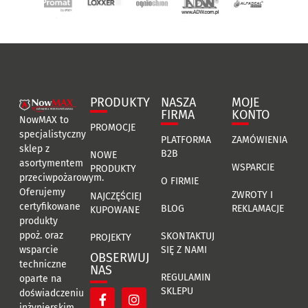
PRODUKTY
NASZA
MOJE
FIRMA
KONTO
NowMAX to
PROMOCJE
specjalistyczny
PLATFORMA
ZAMÓWIENIA
sklep z
B2B
NOWE
asortymentem
WSPARCIE
PRODUKTY
przeciwpożarowym.
O FIRMIE
Oferujemy
ZWROTY I
NAJCZĘŚCIEJ
certyfikowane
BLOG
REKLAMACJE
KUPOWANE
produkty
ppoż. oraz
SKONTAKTUJ
PROJEKTY
SIĘ Z NAMI
wsparcie
OBSERWUJ
techniczne
NAS
REGULAMIN
oparte na
SKLEPU
doświadczeniu
inżynierskim.