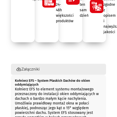
24-
ten
zgodne
48h
sam
z
większości
dzień
opisem
produktów
i
najwyżs
jakości
Opis
Załączniki
Kołnierz EFS – System Płaskich Dachów do okien
oddymiających
Kołnierz EFS to element systemu montażowego
przeznaczony do instalacji okien oddymiających w
dachach o bardzo małym kącie nachylenia.
Umożliwia prawidłowy montaż okna w połaci
płaskiej, podnosząc jego kąt o 15° względem
powierzchni dachu. System EFS stosowany jest