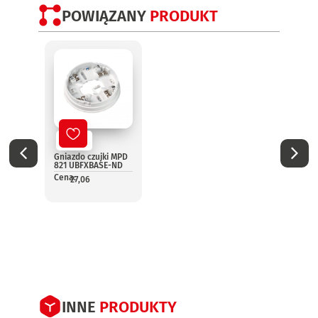
POWIĄZANY
PRODUKT
Nowy
No
Gniazdo czujki MPD
Optyc
821 UBFXBASE-ND
dymu
Cena:
(wyma
27,06
Cena:
1
INNE
PRODUKTY