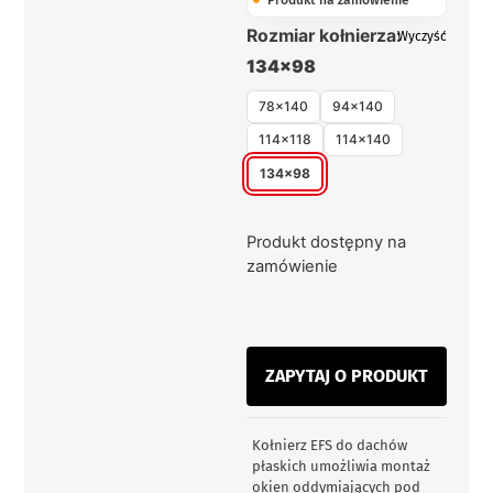
Produkt na zamówienie
Rozmiar kołnierza:
Wyczyść
134x98
78x140
94x140
114x118
114x140
134x98
Produkt dostępny na
zamówienie
ZAPYTAJ O PRODUKT
Kołnierz EFS do dachów
płaskich umożliwia montaż
okien oddymiających pod