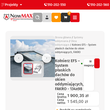
Projekty
510-202-550
510-202-560
0
Strona główna
/
Systemy
oddymiania
/
Okna
oddymiające
/ Kołnierz EFS – System
płaskich dachów do okien
oddymiających, FAKRO
Kołnierz EFS –
W
System
magazynie
płaskich
dachów do
okien
oddymiających,
FAKRO - 134x98
Cena
1 900,35
zł
brutto:
Cena
1 545,00 zł
netto: